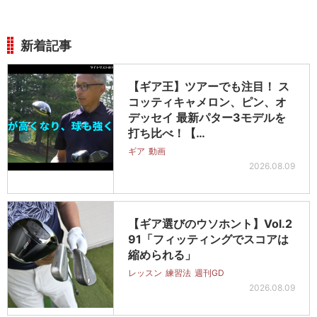
新着記事
【ギア王】ツアーでも注目！ ス
コッティキャメロン、ピン、オ
デッセイ 最新パター3モデルを
打ち比べ！【…
ギア
動画
2026.08.09
【ギア選びのウソホント】Vol.2
91「フィッティングでスコアは
縮められる」
レッスン
練習法
週刊GD
2026.08.09