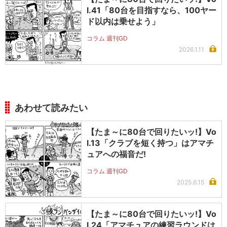
l.41「80台を目指すなら、100ヤー
ド以内は乗せよう」
コラム 週刊GD
2026.1.11
あわせて読みたい
【たま～に80台で回りたいッ!】Vo
l.13「クラブを短く持つ」はアマチ
ュアへの福音だ!
コラム 週刊GD
2025.6.15
【たま～に80台で回りたいッ!】Vo
l.24「アマチュアの練習ラウンドは