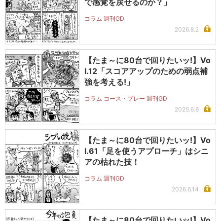
で感覚を戻せるのか？」
コラム 週刊GD
2026.8.2
【たま～に80台で回りたいッ!】Vo
l.12「スコアアップのための弱点補
強を考える!」
コラム コース・プレー 週刊GD
2025.6.8
【たま～に80台で回りたいッ!】Vo
l.61「足を使うアプローチ」はシニ
アの枯れた技！
コラム 週刊GD
2026.6.14
【たま～に80台で回りたいッ!】Vo