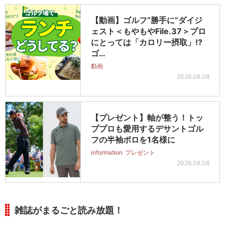
【動画】ゴルフ“勝手に”ダイジ
ェスト＜もやもやFile.37＞プロ
にとっては「カロリー摂取」!?
ゴ…
動画
2026.08.08
【プレゼント】軸が整う！トッ
ププロも愛用するデサントゴル
フの半袖ポロを1名様に
information
プレゼント
2026.08.08
雑誌がまるごと読み放題！