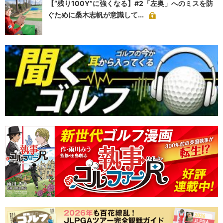
【“残り100Y”に強くなる】#2「左奥」へのミスを防
ぐために桑木志帆が意識して...