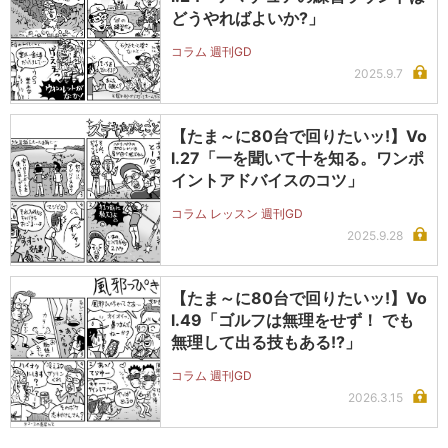
どうやればよいか?」
コラム 週刊GD
2025.9.7
【たま～に80台で回りたいッ!】Vo
l.27「一を聞いて十を知る。ワンポ
イントアドバイスのコツ」
コラム レッスン 週刊GD
2025.9.28
【たま～に80台で回りたいッ!】Vo
l.49「ゴルフは無理をせず！ でも
無理して出る技もある!?」
コラム 週刊GD
2026.3.15