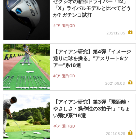
ゼクシオの新作ドライバー「12」
「X」ライバルモデルと比べてどう
か? ガチンコ試打
ギア
週刊GD
2021.12.05
【アイアン研究】第4弾「イメージ
通りに球を操る」“アスリート&ツ
アー”系16選
ギア
週刊GD
2021.09.03
【アイアン研究】第3弾「飛距離・
やさしさ・操作性の3拍子!」“ちょ
い飛び系”16選
ギア
週刊GD
2021.08.28