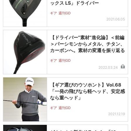
ックス LS」ドライバー
ギア
週刊GD
2021.06.05
【ドライバー“素材”進化論】＜前編
＞パーシモンからメタル、チタン、
カーボンへ。素材の変遷を振り返る
ギア
週刊GD
2022.03.24
【ギア選びのウソホント】Vol.68
「一発の飛びなら軽ヘッド、安定感
なら重ヘッド」
ギア
週刊GD
2021.12.19