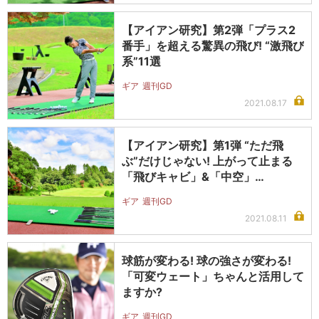
【アイアン研究】第2弾「プラス2
番手」を超える驚異の飛び! “激飛び
系”11選
ギア
週刊GD
2021.08.17
【アイアン研究】第1弾 “ただ飛
ぶ”だけじゃない! 上がって止まる
「飛びキャビ」&「中空」…
ギア
週刊GD
2021.08.11
球筋が変わる! 球の強さが変わる!
「可変ウェート」ちゃんと活用して
ますか?
ギア
週刊GD