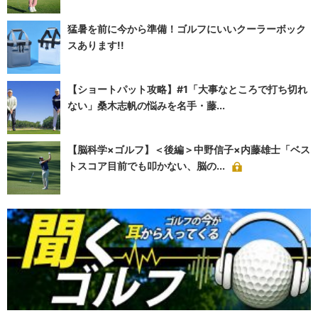
猛暑を前に今から準備！ゴルフにいいクーラーボック
スあります!!
【ショートパット攻略】#1「大事なところで打ち切れ
ない」桑木志帆の悩みを名手・藤...
【脳科学×ゴルフ】＜後編＞中野信子×内藤雄士「ベス
トスコア目前でも叩かない、脳の...