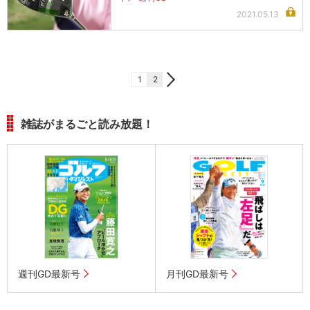
2021.05.13
1
2
雑誌がまるごと読み放題！
週刊GD最新号
月刊GD最新号