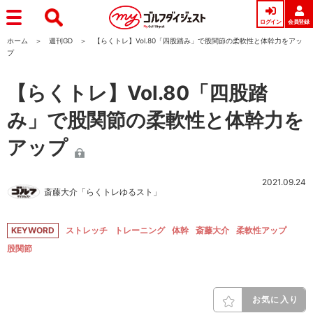
ログイン
会員登録
ホーム
週刊GD
【らくトレ】Vol.80「四股踏み」で股関節の柔軟性と体幹力をアッ
プ
【らくトレ】Vol.80「四股踏
み」で股関節の柔軟性と体幹力を
アップ
2021.09.24
斎藤大介「らくトレゆるスト」
KEYWORD
ストレッチ
トレーニング
体幹
斎藤大介
柔軟性アップ
股関節
お気に入り