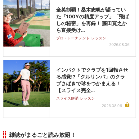
全英制覇！桑木志帆が語ってい
た「100Yの精度アップ」「飛ば
しの秘密」を再録！ 藤田寛之か
ら直接受け…
プロ・トーナメント
レッスン
2026.08.06
インパクトでクラブを1回転させ
る感覚!?「クルリンパ」のクラ
ブさばきで球をつかまえる！
【スライス完全…
スライス解消
レッスン
2026.08.06
雑誌がまるごと読み放題！