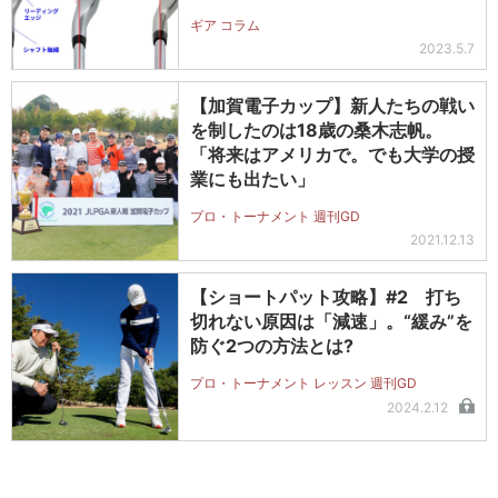
ギア コラム
2023.5.7
【加賀電子カップ】新人たちの戦い
を制したのは18歳の桑木志帆。
「将来はアメリカで。でも大学の授
業にも出たい」
プロ・トーナメント 週刊GD
2021.12.13
【ショートパット攻略】#2 打ち
切れない原因は「減速」。“緩み”を
防ぐ2つの方法とは?
プロ・トーナメント レッスン 週刊GD
2024.2.12