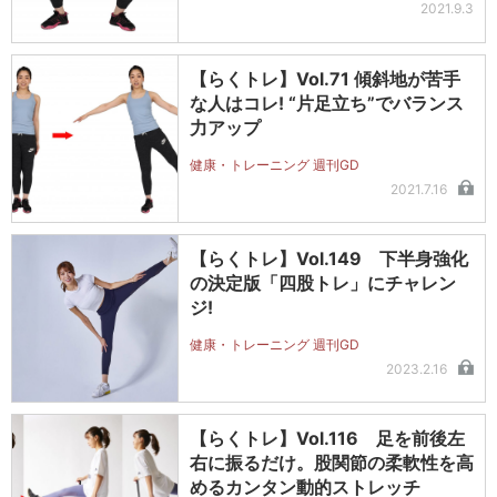
2021.9.3
【らくトレ】Vol.71 傾斜地が苦手
な人はコレ! “片足立ち”でバランス
力アップ
健康・トレーニング 週刊GD
2021.7.16
【らくトレ】Vol.149 下半身強化
の決定版「四股トレ」にチャレン
ジ!
健康・トレーニング 週刊GD
2023.2.16
【らくトレ】Vol.116 足を前後左
右に振るだけ。股関節の柔軟性を高
めるカンタン動的ストレッチ