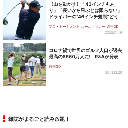
【山を動かす】「43インチもあ
り」「長いから飛ぶとは限らない」
ドライバーの“46インチ規制”どう
思う…
プロ・トーナメント
ルール・マナー
週刊GD
2022.01.16
コロナ禍で世界のゴルフ人口が過去
最高の6660万人に! R&Aが発表
週刊GD
2021.12.29
雑誌がまるごと読み放題！