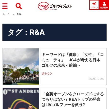
ログイン
会員登録
ホーム
R&A
タグ：R&A
キーワードは「健康」「女性」「コ
ミュニティ」 JGAが考える日本
ゴルフの未来＜前編＞
週刊GD
2025.10.24
「全英オープンをクローズドにする
つもりはない」R&Aトップの発言
はLIVゴルファーを救う?