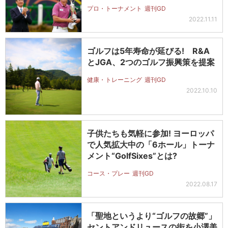
プロ・トーナメント
週刊GD
2022.11.11
ゴルフは5年寿命が延びる! R&A
とJGA、2つのゴルフ振興策を提案
健康・トレーニング
週刊GD
2022.10.10
子供たちも気軽に参加! ヨーロッパ
で人気拡大中の「6ホール」トーナ
メント“GolfSixes”とは?
コース・プレー
週刊GD
2022.08.17
「聖地というより“ゴルフの故郷”」
セントアンドリュースの街を小澤美