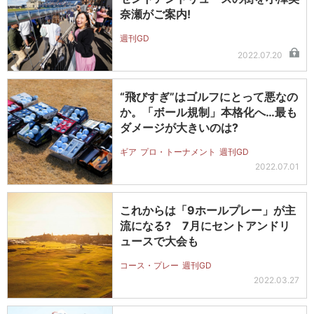
奈瀬がご案内!
週刊GD
2022.07.20
“飛びすぎ”はゴルフにとって悪なの
か。「ボール規制」本格化へ…最も
ダメージが大きいのは?
ギア
プロ・トーナメント
週刊GD
2022.07.01
これからは「9ホールプレー」が主
流になる? 7月にセントアンドリ
ュースで大会も
コース・プレー
週刊GD
2022.03.27