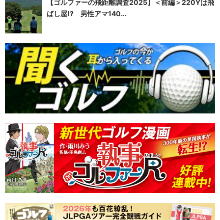
【ゴルファーの飛距離調査2025】＜前編＞220Yは飛
ばし屋!? 男性アマ140...