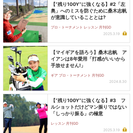
【“残り100Y”に強くなる】#2「左
奥」へのミスを防ぐために桑木志帆
が意識していることとは?
プロ・トーナメント レッスン 月刊GD
2025.3.19
【マイギアを語ろう】桑木志帆 ア
イアンは8年愛用「打感がいいから
手放せません!」
ギア プロ・トーナメント 月刊GD
2024.8.30
【“残り100Y”に強くなる】#3 フ
ルショットだけどマン振りではない
「しっかり振る」の極意
レッスン 月刊GD
2025.3.19