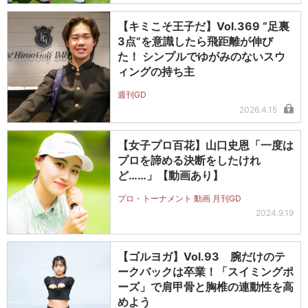
【キミこそ王子だ】Vol.369 “足裏
3点”を意識したら飛距離が伸び
た！ シンプルでゆがみのないスウ
ィングの持ち主
週刊GD
2026.4.15
【女子プロ百花】山口史恩「一度は
プロを諦める決断をしたけれ
ど……」【動画あり】
プロ・トーナメント 動画 月刊GD
2024.9.19
【ゴルヨガ】Vol.93 腕だけのテ
ークバックは卒業！「スイミングポ
ーズ」で肩甲骨と胸椎の連動性を高
めよう