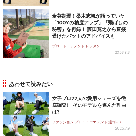
全英制覇！桑木志帆が語っていた
「100Yの精度アップ」「飛ばしの
秘密」を再録！ 藤田寛之から直接
受けたパットのアドバイスも
プロ・トーナメント レッスン
2026.8.6
あわせて読みたい
女子プロ22人の愛用シューズを徹
底調査! そのモデルを選んだ理由
は?
ファッション プロ・トーナメント 週刊GD
2025.7.9