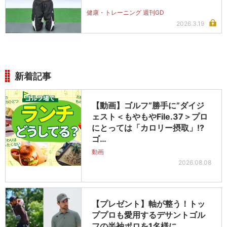
健康・トレーニング 週刊GD
2026.3.19
新着記事
【動画】ゴルフ“勝手に”ダイジ
ェスト＜もやもやFile.37＞プロ
にとっては「カロリー摂取」!?
ゴ…
動画
2026.08.08
【プレゼント】軸が整う！トッ
ププロも愛用するデサントゴル
フの半袖ポロを1名様に