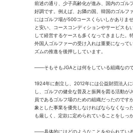
前述の通り、少子高齢化が進み、国内のゴル
好調です。例えば、お隣の国、韓国のゴルフ
にはゴルフ場が500コースくらいしかありま
と安い、コースコンディションやサービスも
して経営するケースも多くなってきました。
外国人ゴルファーの受け入れは重要になって
ズムの推進を後押ししています。
——そもそもJGAとは何をしている組織なの
1924年に創立し、2012年には公益財団法人
し、ゴルフの健全な普及と振興を図る活動がJ
員であるゴルフ場のための組織だったのです
象とした事業を優先しなければならなくなっ
も厳しく、定款に定められていることをしっ
——具体的にはどのようなことをやられている