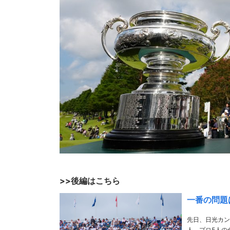
>>後編はこちら
一番の問題
先日、日光カン
人、プロ5人の