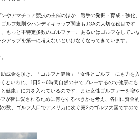
プンやアマチュア競技の主催のほか、選手の発掘・育成・強化
ゴルフ規則やハンディキャップ関連もJGAの大切な役目です
り、もっと不特定多数のゴルファー、あるいはゴルフをしてい
ージアップを第一に考えないといけなくなってきています。
す。
らも助成金を頂き、「ゴルフと健康」「女性とゴルフ」にも力を
歩くといわれ、1日5～6時間自然の中でプレーするので健康にも
フと健康」に力を入れているのです。また女性ゴルファーを増
ゴルフが皆に愛されるために何をするべきかを考え、各国に資金
場の数、ゴルフ人口でアメリカに次ぐ第2のゴルフ大国ですので