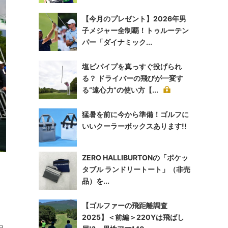
【今月のプレゼント】2026年男
子メジャー全制覇！トゥルーテン
パー「ダイナミック...
塩ビパイプを真っすぐ投げられ
る？ ドライバーの飛びが一変す
る“遠心力”の使い方【...
猛暑を前に今から準備！ゴルフに
いいクーラーボックスあります!!
ZERO HALLIBURTONの「ポケッ
タブル ランドリートート」（非売
品）を...
【ゴルファーの飛距離調査
2025】＜前編＞220Yは飛ばし
日