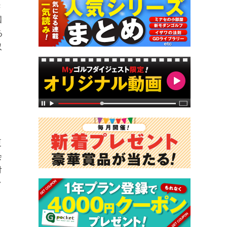
き
国
る
収
、
リ
更
会
対
ク