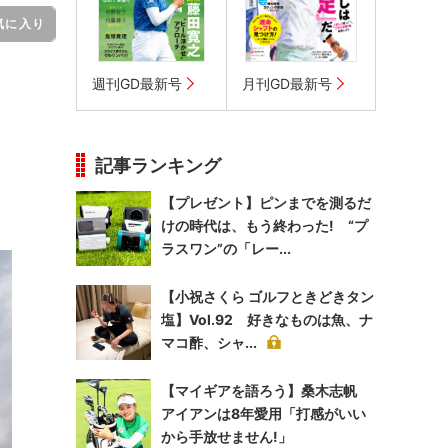
気に入り
週刊GD最新号
月刊GD最新号
記事ランキング
【プレゼント】ピンまでを測るだ
けの時代は、もう終わった! “プ
ラスワン”の「レー...
【小祝さくら ゴルフときどきタン
塩】Vol.92 好きなものは魚、ナ
マコ酢、シャ...
【マイギアを語ろう】桑木志帆
アイアンは8年愛用「打感がいい
から手放せません!」