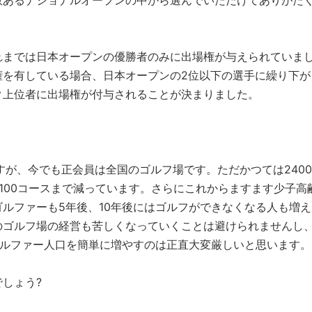
数あるナショナルオープンの中から選んでいただけてありがた
れまでは日本オープンの優勝者のみに出場権が与えられていま
権を有している場合、日本オープンの2位以下の選手に繰り下が
ク上位者に出場権が付与されることが決まりました。
ですが、今でも正会員は全国のゴルフ場です。ただかつては2400
100コースまで減っています。さらにこれからますます少子高
ルファーも5年後、10年後にはゴルフができなくなる人も増え
のゴルフ場の経営も苦しくなっていくことは避けられませんし
るゴルファー人口を簡単に増やすのは正直大変厳しいと思います。
しょう?