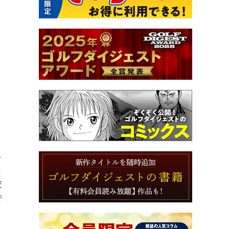
多
と
安
で