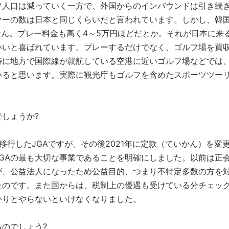
フ人口は減っていく一方で、外国からのインバウンドは引き続
ァーの数は日本と同じくらいだと言われています。しかし、韓
せん。プレー料金も高く4～5万円ほどだとか。それが日本に来
いいと喜ばれています。プレーするだけでなく、ゴルフ場を買
特に地方で国際線が就航している空港に近いゴルフ場などでは
いると思います。実際に観光庁もゴルフを含めたスポーツツー
でしょうか?
に移行したJGAですが、その後2021年に定款（ていかん）を変
GAの最も大切な事業であることを明確にしました。以前は正
が、公益法人になったため公益目的、つまり不特定多数の方を
たのです。また国からは、税制上の優遇も受けている分チェッ
かりとやらないといけなくなりました。
のでしょう?