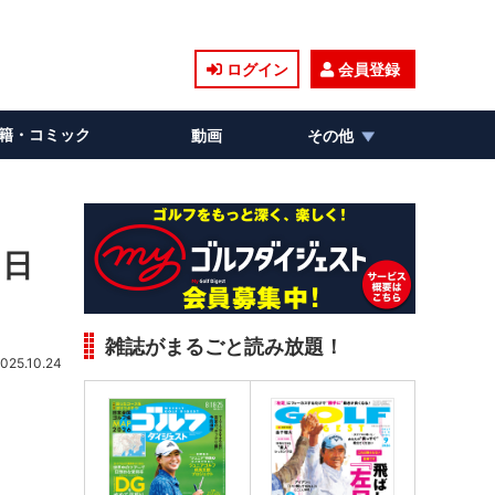
ログイン
会員登録
籍・コミック
動画
その他
る日
雑誌がまるごと読み放題！
025.10.24