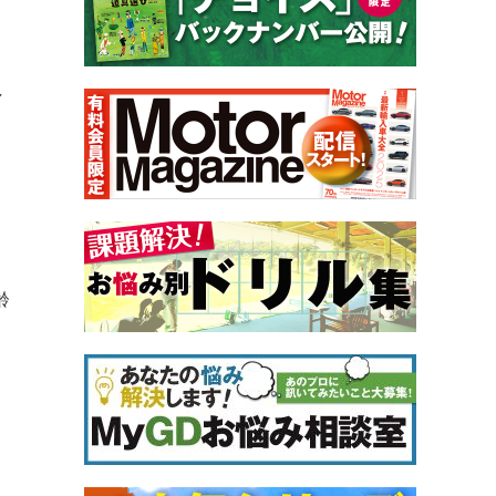
く
し
齢
、