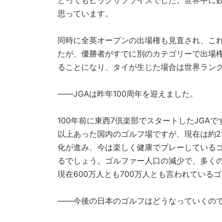
とってもビッグサプライズでした。世界中に
思っています。
同時に全英オープンの出場権も見直され、こ
たが、優勝者がすでに別のカテゴリーで出場
ることになり、タイが生じた場合は世界ラン
——JGAは昨年100周年を迎えました。
100年前に東西7倶楽部でスタートしたJGA
以上あった国内のゴルフ場ですが、現在は約2
化が進み、今は楽しく健康でプレーしているゴ
るでしょう。ゴルファー人口の減少で、多く
現在600万人とも700万人とも言われてい
――今後の日本のゴルフはどうなっていくので