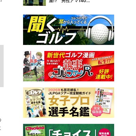
屋!? 男性アマ140...
の
に