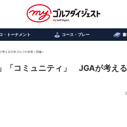
ロ・トーナメント
コース・プレー
書
Aが考える日本ゴルフの未来＜前編＞
」「コミュニティ」 JGAが考え
2