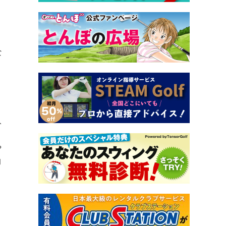
、
な
入
や
的