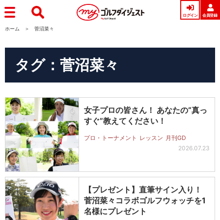
ログイン
会員登録
ホーム
菅沼菜々
タグ：菅沼菜々
女子プロの皆さん！ あなたの“真っ
すぐ”教えてください！
プロ・トーナメント
レッスン
月刊GD
2026.07.23
【プレゼント】直筆サイン入り！
菅沼菜々コラボゴルフウォッチを1
名様にプレゼント