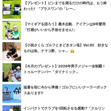
【プレゼント】ピンまでを測るだけの時代は、もう終
わった! “プラスワン”の「レー...
【マイギアを語ろう】桑木志帆 アイアンは8年愛用
「打感がいいから手放せません!」
【小祝さくら ゴルフときどきタン塩】Vol.92 好きな
ものは魚、ナマコ酢、シャ...
【今月のプレゼント】2026年男子メジャー全制覇！
トゥルーテンパー「ダイナミック...
猛暑を前に今から準備！ゴルフにいいクーラーボック
スあります!!
インパクトでクラブを1回転させる感覚!?「クルリン