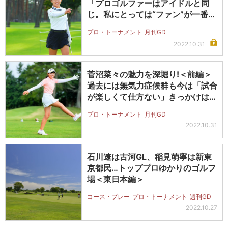
「プロゴルファーはアイドルと同
じ。私にとっては“ファン”が一番大
事で…
プロ・トーナメント
月刊GD
2022.10.31
菅沼菜々の魅力を深堀り!＜前編＞
過去には無気力症候群も今は「試合
が楽しくて仕方ない」きっかけはS
ex…
プロ・トーナメント
月刊GD
2022.10.31
石川遼は古河GL、稲見萌寧は新東
京都民…トッププロゆかりのゴルフ
場＜東日本編＞
コース・プレー
プロ・トーナメント
週刊GD
2022.10.27