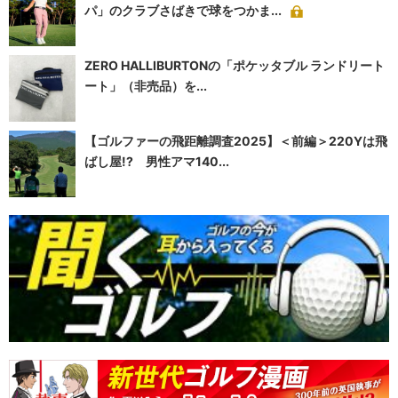
パ」のクラブさばきで球をつかま...
ZERO HALLIBURTONの「ポケッタブル ランドリート
ート」（非売品）を...
【ゴルファーの飛距離調査2025】＜前編＞220Yは飛
ばし屋!? 男性アマ140...