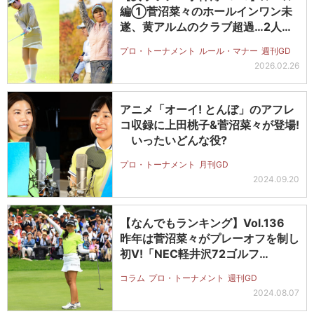
編①菅沼菜々のホールインワン未
遂、黄アルムのクラブ超過…2人を
襲っ…
プロ・トーナメント
ルール・マナー
週刊GD
2026.02.26
アニメ「オーイ! とんぼ」のアフレ
コ収録に上田桃子&菅沼菜々が登場!
いったいどんな役?
プロ・トーナメント
月刊GD
2024.09.20
【なんでもランキング】Vol.136
昨年は菅沼菜々がプレーオフを制し
初V!「NEC軽井沢72ゴルフ…
コラム
プロ・トーナメント
週刊GD
2024.08.07