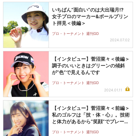
いちばん“面白い”のは大出瑞月!?
女子プロのマーカー&ボールプリン
ト拝見＜後編＞
プロ・トーナメント
週刊GD
2024.07.02
【インタビュー】菅沼菜々＜後編＞
調子のいいときはグリーンの傾斜
が“色”で見えるんです
プロ・トーナメント
週刊GD
2024.01.11
【インタビュー】菅沼菜々＜前編＞
私のゴルフは「技・体・心」。技術
と体力があるから“笑顔”でプレーで
き…
プロ・トーナメント
週刊GD