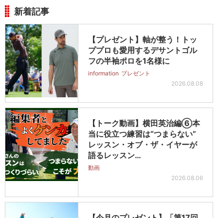
新着記事
【プレゼント】軸が整う！トッ
ププロも愛用するデサントゴル
フの半袖ポロを1名様に
information
プレゼント
2026.08.08
【トーク動画】横田英治編⑥本
当に役立つ練習は“つまらない”
レッスン・オブ・ザ・イヤーが
語るレッスン…
動画
2026.08.06
【今月のプレゼント】「第17回