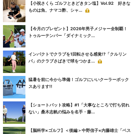
【小祝さくら ゴルフときどきタン塩】Vol.92 好きな
ものは魚、ナマコ酢、シャ...
【今月のプレゼント】2026年男子メジャー全制覇！
トゥルーテンパー「ダイナミック...
インパクトでクラブを1回転させる感覚!?「クルリン
パ」のクラブさばきで球をつかま...
猛暑を前に今から準備！ゴルフにいいクーラーボック
スあります!!
【ショートパット攻略】#1「大事なところで打ち切れ
ない」桑木志帆の悩みを名手・藤...
【脳科学×ゴルフ】＜後編＞中野信子×内藤雄士「ベス