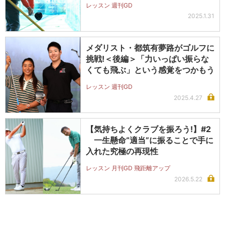
レッスン 週刊GD
2025.1.31
メダリスト・都筑有夢路がゴルフに
挑戦!＜後編＞「力いっぱい振らな
くても飛ぶ」という感覚をつかもう
レッスン 週刊GD
2025.4.27
【気持ちよくクラブを振ろう!】#2
一生懸命“適当”に振ることで手に
入れた究極の再現性
レッスン 月刊GD 飛距離アップ
2026.5.22