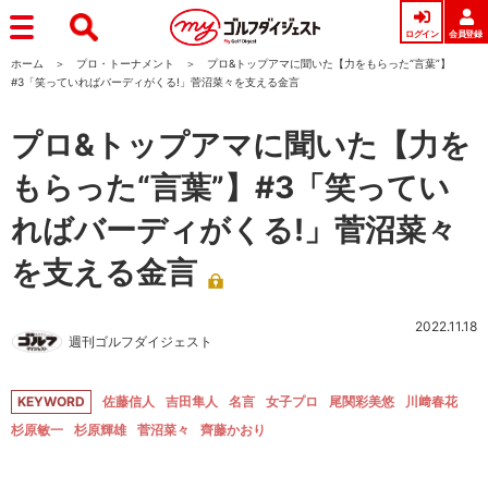
ログイン
会員登録
ホーム
プロ・トーナメント
プロ&トップアマに聞いた【力をもらった“言葉”】
#3「笑っていればバーディがくる!」菅沼菜々を支える金言
プロ&トップアマに聞いた【力を
もらった“言葉”】#3「笑ってい
ればバーディがくる!」菅沼菜々
を支える金言
2022.11.18
週刊ゴルフダイジェスト
KEYWORD
佐藤信人
吉田隼人
名言
女子プロ
尾関彩美悠
川﨑春花
杉原敏一
杉原輝雄
菅沼菜々
齊藤かおり