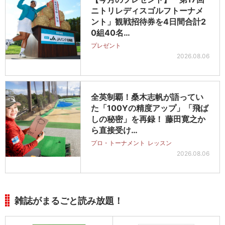
ニトリレディスゴルフトーナメ
ント」観戦招待券を4日間合計2
0組40名…
プレゼント
2026.08.06
全英制覇！桑木志帆が語ってい
た「100Yの精度アップ」「飛ば
しの秘密」を再録！ 藤田寛之か
ら直接受け…
プロ・トーナメント
レッスン
2026.08.06
雑誌がまるごと読み放題！