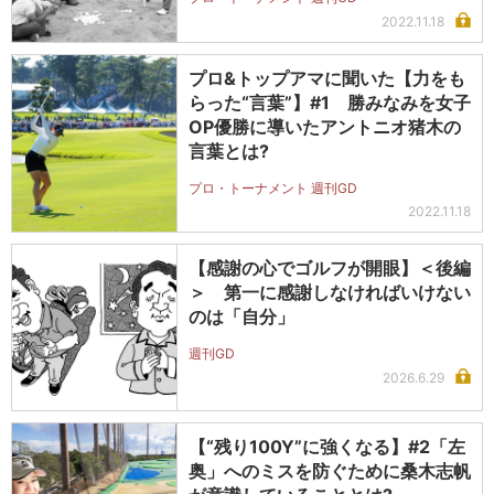
2022.11.18
プロ&トップアマに聞いた【力をも
らった“言葉”】#1 勝みなみを女子
OP優勝に導いたアントニオ猪木の
言葉とは?
プロ・トーナメント 週刊GD
2022.11.18
【感謝の心でゴルフが開眼】＜後編
＞ 第一に感謝しなければいけない
のは「自分」
週刊GD
2026.6.29
【“残り100Y”に強くなる】#2「左
奥」へのミスを防ぐために桑木志帆