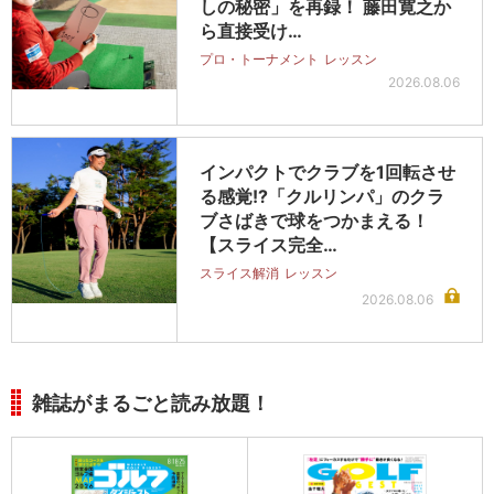
しの秘密」を再録！ 藤田寛之か
ら直接受け…
プロ・トーナメント
レッスン
2026.08.06
インパクトでクラブを1回転させ
る感覚!?「クルリンパ」のクラ
ブさばきで球をつかまえる！
【スライス完全…
スライス解消
レッスン
2026.08.06
雑誌がまるごと読み放題！