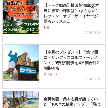
【トーク動画】横田英治編⑥本
当に役立つ練習は“つまらない”
レッスン・オブ・ザ・イヤーが
語るレッスン…
動画
2026.08.06
【今月のプレゼント】「第17回
ニトリレディスゴルフトーナメ
ント」観戦招待券を4日間合計2
0組40名…
プレゼント
2026.08.06
全英制覇！桑木志帆が語ってい
た「100Yの精度アップ」「飛ば