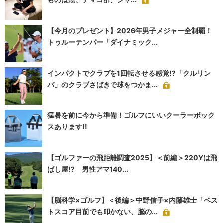
【今月のプレゼント】2026年男子メジャー全制覇！
トゥルーテンパー「ダイナミック...
インパクトでクラブを1回転させる感覚!?「クルリン
パ」のクラブさばきで球をつかま...
猛暑を前に今から準備！ゴルフにいいクーラーボック
スあります!!
【ゴルファーの飛距離調査2025】＜前編＞220Yは飛
ばし屋!? 男性アマ140...
【脳科学×ゴルフ】＜後編＞中野信子×内藤雄士「ベス
トスコア目前でも叩かない、脳の...