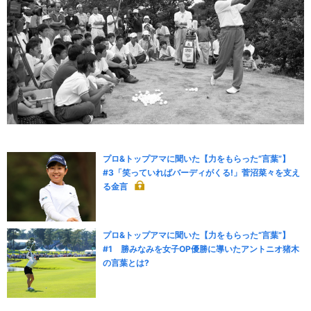
プロ&トップアマに聞いた【力をもらった“言葉”】
#3「笑っていればバーディがくる!」菅沼菜々を支え
る金言
プロ&トップアマに聞いた【力をもらった“言葉”】
#1 勝みなみを女子OP優勝に導いたアントニオ猪木
の言葉とは?