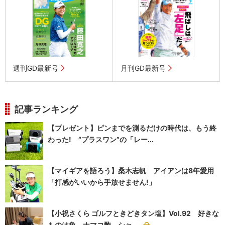
週刊GD最新号
月刊GD最新号
記事ランキング
【プレゼント】ピンまでを測るだけの時代は、もう終
わった! “プラスワン”の「レー...
【マイギアを語ろう】桑木志帆 アイアンは8年愛用
「打感がいいから手放せません!」
【小祝さくら ゴルフときどきタン塩】Vol.92 好きな
ものは魚、ナマコ酢、シャ...