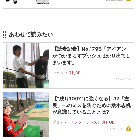
あわせて読みたい
【読者記者】No.1795「アイアン
がつかまらずプッシュばかり出てし
まいます」
レッスン 月刊GD
2022.11.7
【“残り100Y”に強くなる】#2「左
奥」へのミスを防ぐために桑木志帆
が意識していることとは?
プロ・トーナメント レッスン 月刊GD
2025.3.19