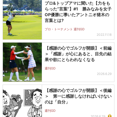
プロ&トップアマに聞いた【力をも
らった“言葉”】#1 勝みなみを女子
OP優勝に導いたアントニオ猪木の
言葉とは?
プロ・トーナメント 週刊GD
2022.11.18
【感謝の心でゴルフが開眼】＜前編
＞「感謝」が心にあると、目先の結
果や欲にとらわれなくなる
週刊GD
2026.6.29
【感謝の心でゴルフが開眼】＜後編
＞ 第一に感謝しなければいけない
のは「自分」
週刊GD
2026.6.29