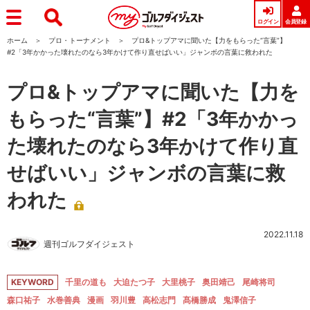
ログイン
会員登録
ホーム
プロ・トーナメント
プロ&トップアマに聞いた【力をもらった“言葉”】
#2「3年かかった壊れたのなら3年かけて作り直せばいい」ジャンボの言葉に救われた
プロ&トップアマに聞いた【力を
もらった“言葉”】#2「3年かかっ
た壊れたのなら3年かけて作り直
せばいい」ジャンボの言葉に救
われた
2022.11.18
週刊ゴルフダイジェスト
KEYWORD
千里の道も
大迫たつ子
大里桃子
奥田靖己
尾崎将司
森口祐子
水巻善典
漫画
羽川豊
高松志門
髙橋勝成
鬼澤信子