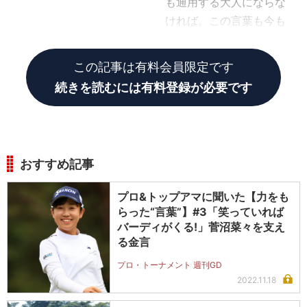
も通用する大人にならな
ければ。この言葉も今も
心に残っています」
この記事は有料会員限定です
続きを読むには有料登録が必要です
おすすめ記事
プロ&トップアマに聞いた【力をも
らった“言葉”】#3「笑っていれば
バーディがくる!」菅沼菜々を支え
る金言
プロ・トーナメント 週刊GD
2022.11.18