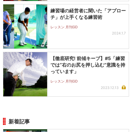
練習場の経営者に聞いた「アプロー
チ」が上手くなる練習術
レッスン 月刊GD
2024.1.7
【徹底研究! 前傾キープ】#5「練習
では“右のお尻を押し込む”意識を持
っています」
レッスン 月刊GD
2023.12.13
新着記事