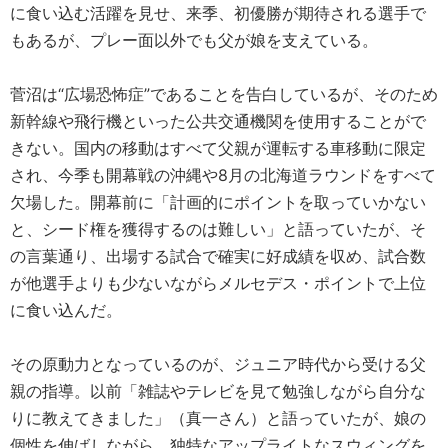
に食い込む活躍を見せ、来季、初優勝が期待される選手で
もあるが、プレー面以外でも父が娘を支えている。
菅沼は“広場恐怖症”であることを告白しているが、そのため
新幹線や飛行機といった公共交通機関を使用することがで
きない。国内の移動はすべて父親が運転する車移動に限定
され、今季も開幕戦の沖縄や8月の北海道ラウンドをすべて
欠場した。開幕前に「計画的にポイントを取っていかない
と、シード権を獲得するのは難しい」と語っていたが、そ
の言葉通り、出場する試合で確実に好成績を収め、試合数
が他選手よりも少ないながらメルセデス・ポイントで上位
に食い込んだ。
その原動力となっているのが、ジュニア時代から受ける父
親の指導。以前「雑誌やテレビを見て勉強しながら自分な
りに教えてきました」（真一さん）と語っていたが、娘の
個性を伸ばしながら、独特なアップライトなスウィングを