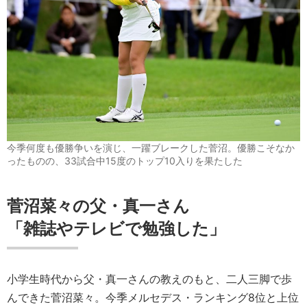
今季何度も優勝争いを演じ、一躍ブレークした菅沼。優勝こそなか
ったものの、33試合中15度のトップ10入りを果たした
菅沼菜々の父・真一さん
「雑誌やテレビで勉強した」
小学生時代から父・真一さんの教えのもと、二人三脚で歩
んできた菅沼菜々。今季メルセデス・ランキング8位と上位