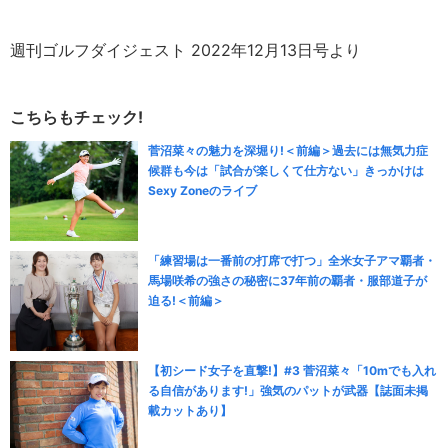
週刊ゴルフダイジェスト 2022年12月13日号より
こちらもチェック!
菅沼菜々の魅力を深堀り!＜前編＞過去には無気力症
候群も今は「試合が楽しくて仕方ない」きっかけは
Sexy Zoneのライブ
「練習場は一番前の打席で打つ」全米女子アマ覇者・
馬場咲希の強さの秘密に37年前の覇者・服部道子が
迫る!＜前編＞
【初シード女子を直撃!】#3 菅沼菜々「10mでも入れ
る自信があります!」強気のパットが武器【誌面未掲
載カットあり】