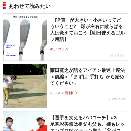
あわせて読みたい
「FP値」が大きい・小さいってど
ういうこと? 球が左右に散らばる
人は覚えておこう【明日使えるゴル
フ用語】
ギア コラム
2023.5.7
藤田寛之が語るアイアン最速上達法
＜前編＞「まずは“手打ち”から始め
てください」
レッスン 週刊GD
2026.2.28
【選手を支えるパパコーチ】#3
尾関彩美悠は祖父も父も、姉もレッ
スンプロ!? ベテラン勢も「父がコ