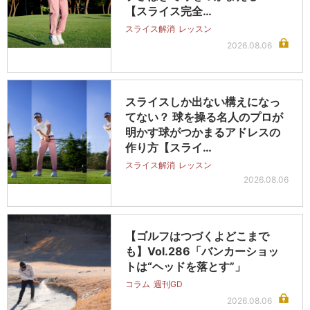
【スライス完全…
スライス解消
レッスン
2026.08.06
スライスしか出ない構えになっ
てない？ 球を操る名人のプロが
明かす球がつかまるアドレスの
作り方【スライ…
スライス解消
レッスン
2026.08.06
【ゴルフはつづくよどこまで
も】Vol.286「バンカーショッ
トは“ヘッドを落とす”」
コラム
週刊GD
2026.08.06