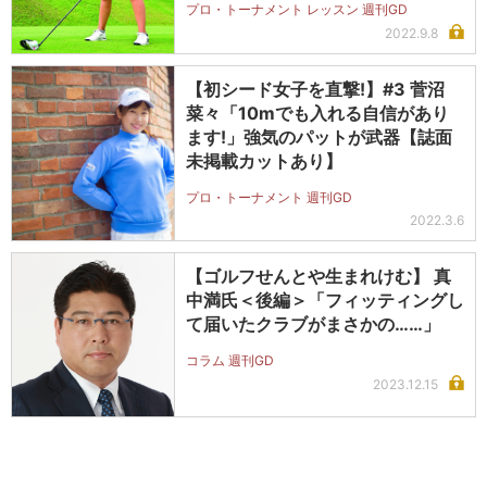
プロ・トーナメント レッスン 週刊GD
2022.9.8
【初シード女子を直撃!】#3 菅沼
菜々「10mでも入れる自信があり
ます!」強気のパットが武器【誌面
未掲載カットあり】
プロ・トーナメント 週刊GD
2022.3.6
【ゴルフせんとや生まれけむ】 真
中満氏＜後編＞「フィッティングし
て届いたクラブがまさかの……」
コラム 週刊GD
2023.12.15