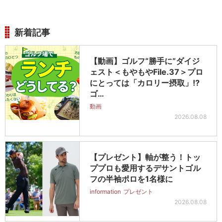
新着記事
【動画】ゴルフ“勝手に”ダイジ
ェスト＜もやもやFile.37＞プロ
にとっては「カロリー摂取」!?
ゴ…
動画
2026.08.08
【プレゼント】軸が整う！トッ
ププロも愛用するデサントゴル
フの半袖ポロを1名様に
information
プレゼント
2026.08.08