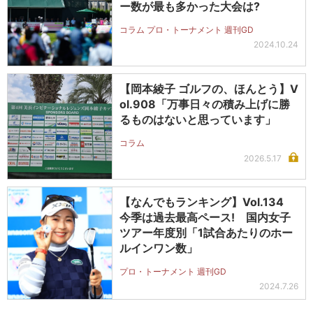
ー数が最も多かった大会は?
コラム プロ・トーナメント 週刊GD
2024.10.24
【岡本綾子 ゴルフの、ほんとう】V
ol.908「万事日々の積み上げに勝
るものはないと思っています」
コラム
2026.5.17
【なんでもランキング】Vol.134
今季は過去最高ペース! 国内女子
ツアー年度別「1試合あたりのホー
ルインワン数」
プロ・トーナメント 週刊GD
2024.7.26