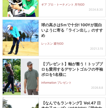
ギア プロ・トーナメント 月刊GD
2024.8.30
球の高さは5ｍで十分! 100Yが面白
いように寄る「ライン出し」のすす
め
レッスン 週刊GD
2021.3.15
【プレゼント】軸が整う！トッププ
ロも愛用するデサントゴルフの半袖
ポロを1名様に
information プレゼント
2026.8.8
【なんでもランキング】Vol.47 日