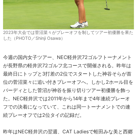
2023年大会では菅沼菜々がプレーオフを制してツアー初優勝を果た
した（PHOTO／Shinji Osawa）
今週の国内女子ツアー、NEC軽井沢72ゴルフトーナメント
が長野県の軽井沢72ゴルフ北コースで開催される。昨年は
最終日にトップと3打差の2位でスタートした神谷そらが首
位の菅沼菜々に追い付きプレーオフへ。しかし2ホール目を
バーディとした菅沼が神谷を振り切りツアー初優勝を飾っ
た。NEC軽井沢では2011年から14年まで4年連続プレーオ
フでの決着になっていて、これは同一トーナメントでの連
続プレーオフでは2位タイの記録だ。
昨年はNEC軽井沢の翌週、CAT Ladiesで蛭田みな美と西郷