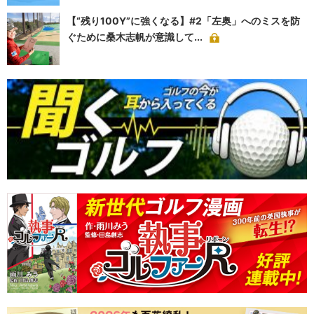
【“残り100Y”に強くなる】#2「左奥」へのミスを防
ぐために桑木志帆が意識して...