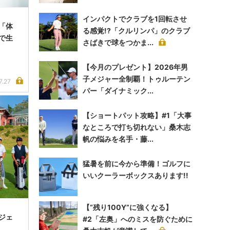
インパクトでクラブを1回転させ
「体
る感覚!?「クルリンパ」のクラブ
で生
さばきで球をつかま...
【今月のプレゼント】2026年男
子メジャー全制覇！トゥルーテン
7.27
パー「ダイナミック...
【ショートパット攻略】#1「大事
なところで打ち切れない」桑木志
帆の悩みを名手・藤...
猛暑を前に今から準備！ゴルフに
いいクーラーボックスあります!!
【“残り100Y”に強くなる】
レジェ
#2「左奥」へのミスを防ぐために