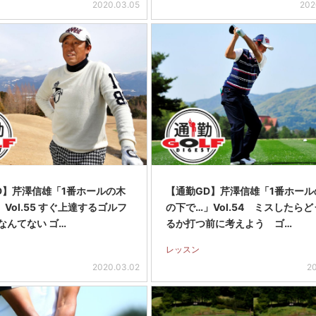
2020.03.05
202
D】芹澤信雄「1番ホールの木
【通勤GD】芹澤信雄「1番ホール
Vol.55 すぐ上達するゴルフ
の下で…」Vol.54 ミスしたらど
なんてない ゴ…
るか打つ前に考えよう ゴ…
レッスン
2020.03.02
20