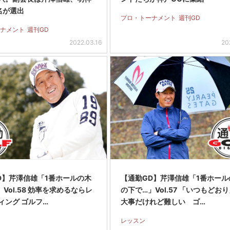
名が選出
プロ・トーナメント
週刊GD
ナメント
週刊GD
2022.03.16
20
D】芹澤信雄「1番ホールの木
【通勤GD】芹澤信雄「1番ホール
Vol.58 効率を求めるならレ
の下で…」Vol.57 「いつもどお
ィング ゴルフ…
大事だけれど難しい ゴ…
レッスン