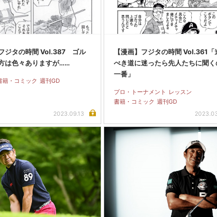
ジタの時間 Vol.387 ゴル
【漫画】フジタの時間 Vol.361
方は色々ありますが……
べき道に迷ったら先人たちに聞く
一番」
書籍・コミック
週刊GD
プロ・トーナメント
レッスン
書籍・コミック
週刊GD
2023.09.13
2023.0