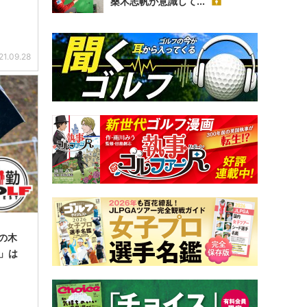
桑木志帆が意識して...
21.09.28
の木
り」は