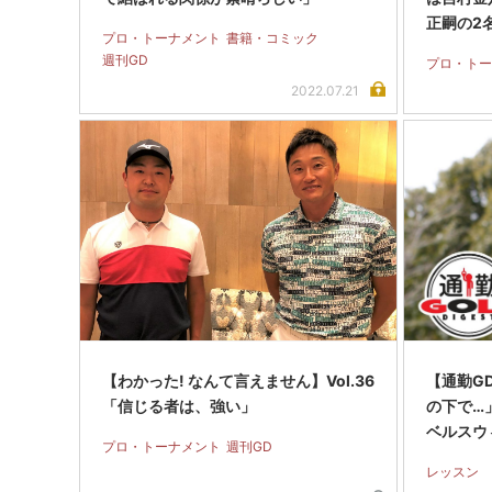
正嗣の2
プロ・トーナメント
書籍・コミック
週刊GD
プロ・トー
2022.07.21
【わかった! なんて言えません】Vol.36
【通勤G
「信じる者は、強い」
の下で…」
ベルスウ
プロ・トーナメント
週刊GD
レッスン