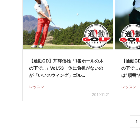
【通勤GD】芹澤信雄「1番ホールの木
【通勤G
の下で…」Vol.53 体に負担がないの
の下で…」
が「いいスウィング」ゴル…
は“順番
レッスン
レッスン
2019.11.21
1