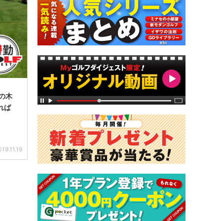
の木
れば
019.11.19