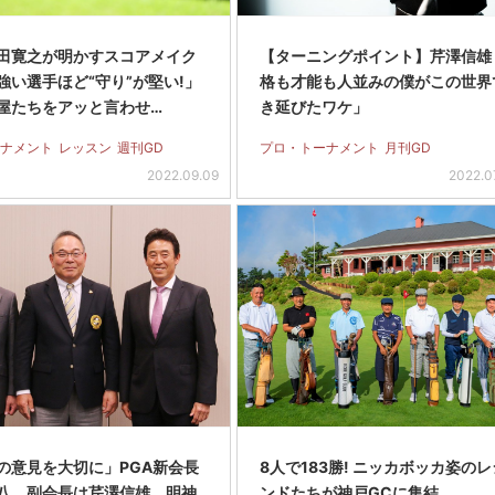
田寛之が明かすスコアメイク
【ターニングポイント】芹澤信雄
強い選手ほど“守り”が堅い!」
格も才能も人並みの僕がこの世界
屋たちをアッと言わせ…
き延びたワケ」
ナメント
レッスン
週刊GD
プロ・トーナメント
月刊GD
2022.09.09
2022.0
の意見を大切に」PGA新会長
8人で183勝! ニッカボッカ姿の
八。副会長は芹澤信雄、明神
ンドたちが神戸GCに集結