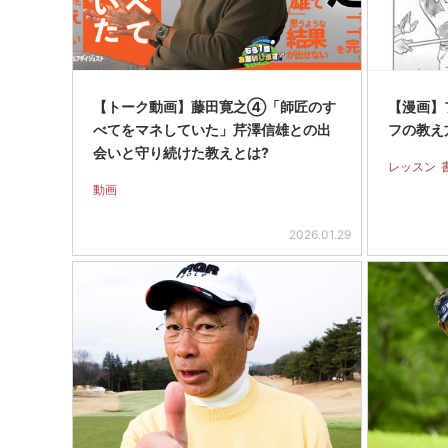
【トーク動画】藤田寛之④「師匠のす
【漫画】フ
べてをマネしていた」芹澤信雄との出
フの教え
会いと守り続けた教えとは?
レッスン
動画
2026.01.29