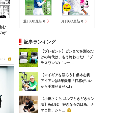
週刊GD最新号
月刊GD最新号
「進む
のが
記事ランキング
【プレゼント】ピンまでを測るだ
けの時代は、もう終わった! “プ
3.02
ラスワン”の「レー...
【マイギアを語ろう】桑木志帆
アイアンは8年愛用「打感がいい
から手放せません!」
【小祝さくら ゴルフときどきタン
塩】Vol.92 好きなものは魚、ナ
マコ酢、シャ...