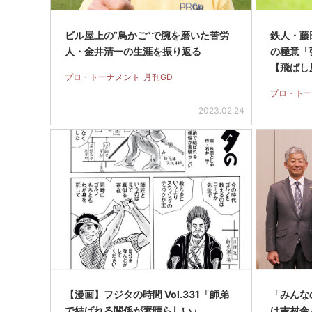
ビル屋上の”鳥かご”で腕を磨いた苦労
鉄人・藤
人・金井清一の生涯を振り返る
の極意「
【飛ばし
プロ・トーナメント
月刊GD
プロ・トー
2023.02.24
【漫画】フジタの時間 Vol.331「師弟
「みんな
で結ばれる関係が素晴らしい」
は吉村金