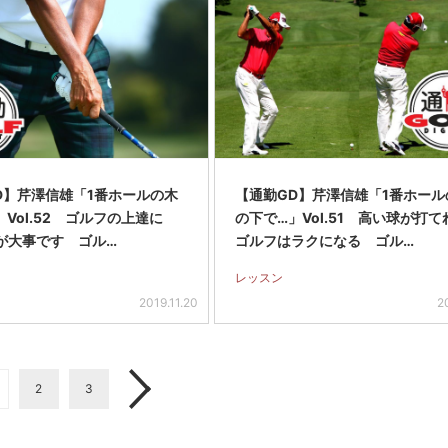
D】芹澤信雄「1番ホールの木
【通勤GD】芹澤信雄「1番ホール
Vol.52 ゴルフの上達に
の下で…」Vol.51 高い球が打て
”が大事です ゴル…
ゴルフはラクになる ゴル…
レッスン
2019.11.20
2
2
3