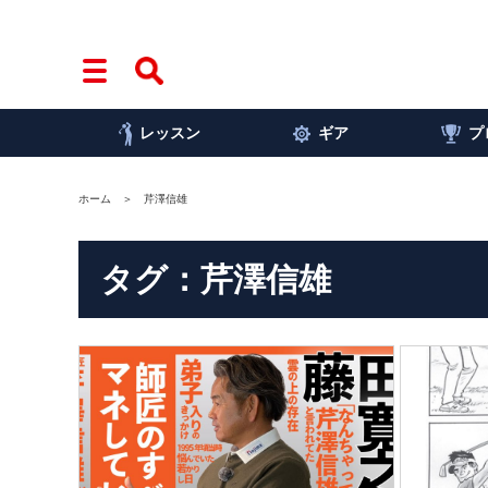
レッスン
ギア
プ
ホーム
芹澤信雄
タグ：芹澤信雄