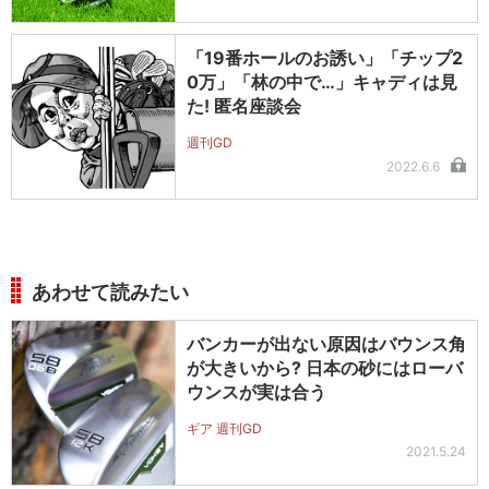
「19番ホールのお誘い」「チップ2
0万」「林の中で…」キャディは見
た! 匿名座談会
週刊GD
2022.6.6
あわせて読みたい
バンカーが出ない原因はバウンス角
が大きいから? 日本の砂にはローバ
ウンスが実は合う
ギア 週刊GD
2021.5.24