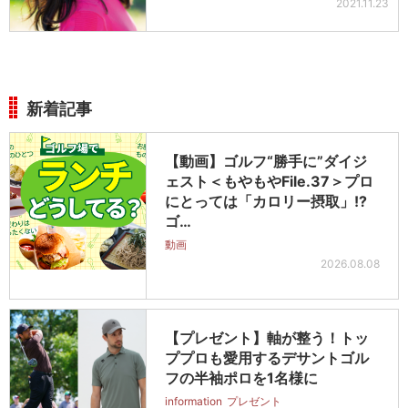
2021.11.23
新着記事
【動画】ゴルフ“勝手に”ダイジ
ェスト＜もやもやFile.37＞プロ
にとっては「カロリー摂取」!?
ゴ…
動画
2026.08.08
【プレゼント】軸が整う！トッ
ププロも愛用するデサントゴル
フの半袖ポロを1名様に
information
プレゼント