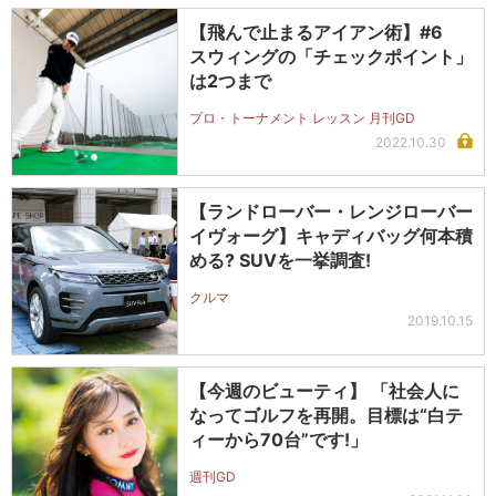
【飛んで止まるアイアン術】#6
スウィングの「チェックポイント」
は2つまで
プロ・トーナメント レッスン 月刊GD
2022.10.30
【ランドローバー・レンジローバー
イヴォーグ】キャディバッグ何本積
める? SUVを一挙調査!
クルマ
2019.10.15
【今週のビューティ】 「社会人に
なってゴルフを再開。目標は“白テ
ィーから70台”です!」
週刊GD