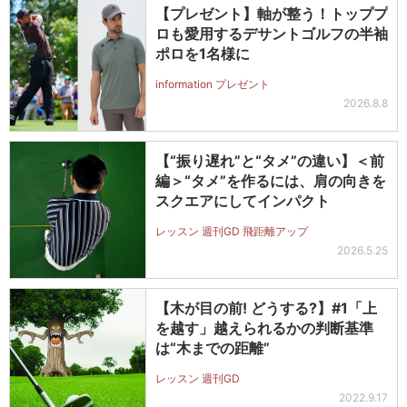
【プレゼント】軸が整う！トッププ
ロも愛用するデサントゴルフの半袖
ポロを1名様に
information プレゼント
2026.8.8
【“振り遅れ”と“タメ”の違い】＜前
編＞“タメ”を作るには、肩の向きを
スクエアにしてインパクト
レッスン 週刊GD 飛距離アップ
2026.5.25
【木が目の前! どうする?】#1「上
を越す」越えられるかの判断基準
は“木までの距離”
レッスン 週刊GD
2022.9.17