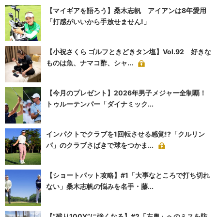
【マイギアを語ろう】桑木志帆 アイアンは8年愛用
「打感がいいから手放せません!」
【小祝さくら ゴルフときどきタン塩】Vol.92 好きな
ものは魚、ナマコ酢、シャ...
【今月のプレゼント】2026年男子メジャー全制覇！
トゥルーテンパー「ダイナミック...
インパクトでクラブを1回転させる感覚!?「クルリン
パ」のクラブさばきで球をつかま...
【ショートパット攻略】#1「大事なところで打ち切れ
ない」桑木志帆の悩みを名手・藤...
【“残り100Y”に強くなる】#2「左奥」へのミスを防