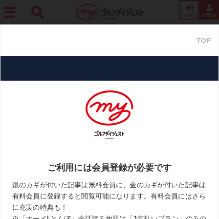
ログイン
会員登録
ホーム
プロ・トーナメント
【わかった! なんて言えません】Vol.36「信じる者は、
強い」
【わかった! なんて言えません】
Vol.36「信じる者は、強い」
2021.06.09
時松隆光「わかった!なんて言えません」
KEYWORD
テンフィンガー
宮本勝昌
対談
時松隆光
男子ツアー
芹澤信雄
お気に入り
「ゲンちゃん」こと時松隆光がプロを招いてトークをする