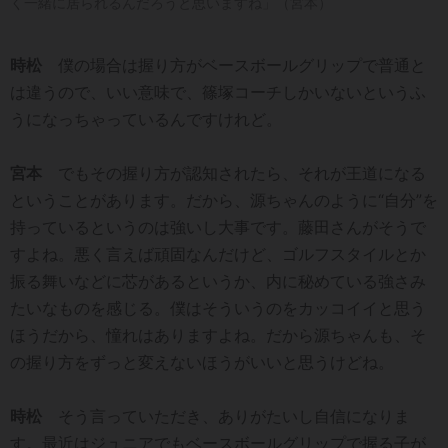
く一緒に居られるんだろうと思いますね」（宮本）
時松
僕の場合は握り方がベースボールグリップで普通と
は違うので、いい意味で、篠塚コーチしかいないというふ
うになっちゃっているんですけれど。
宮本
でもその握り方が認知されたら、それが王道になる
ということがあります。だから、源ちゃんのように“自分”を
持っているというのは強いし大事です。藤田さんがそうで
すよね。悪く言えば頑固なんだけど、ゴルフスタイルとか
振る舞いなどに芯があるというか、内に秘めている強さみ
たいなものを感じる。僕はそういうのをカッコイイと思う
ほうだから、憧れはありますよね。だから源ちゃんも、そ
の握り方をずっと変えないほうがいいと思うけどね。
時松
そう言っていただき、ありがたいし自信になりま
す。最近はジュニアでもベースボールグリップで握る子が