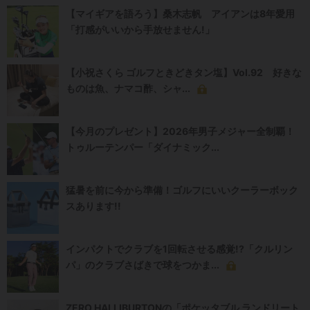
【マイギアを語ろう】桑木志帆 アイアンは8年愛用
「打感がいいから手放せません!」
【小祝さくら ゴルフときどきタン塩】Vol.92 好きな
ものは魚、ナマコ酢、シャ...
【今月のプレゼント】2026年男子メジャー全制覇！
トゥルーテンパー「ダイナミック...
猛暑を前に今から準備！ゴルフにいいクーラーボック
スあります!!
インパクトでクラブを1回転させる感覚!?「クルリン
パ」のクラブさばきで球をつかま...
ZERO HALLIBURTONの「ポケッタブル ランドリート