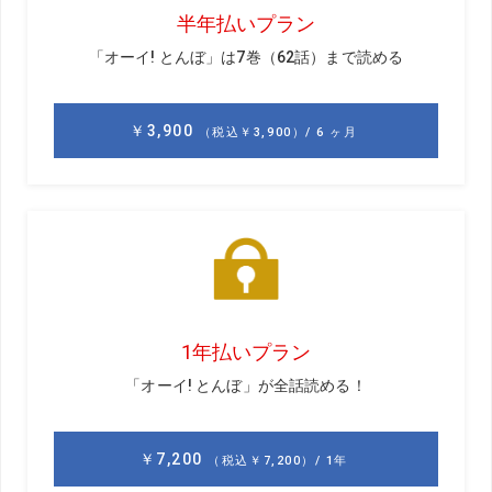
前回のお話はこちら
時松
先日、宮本さんは、年齢の壁とは共存するけどあっ
さり受け容れはしないとおっしゃっていましたが、この5月
には5試合中3試合で最終日に優勝争いをされ、そのとおり
の展開になっています。
宮本
年齢とともに技術も体力も右肩下がりにならざるを
得ない。その下がり方をできるだけ緩やかにすることが今
後の課題だと思っていて、とくにここ2～3年は右肩上がり
は無理でも、なんとか下がらないよう必死に耐えようと思