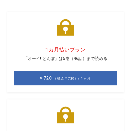
ホスト／時松隆光
1993年生まれ、福岡県出身。ツアー通算3勝。プロ10年目。テンフ
ィンガーグリップで戦う。愛称は“ゲンちゃん”
ご指名／宮本勝昌
1972年生まれ、静岡県出身。日大在学時から活躍。95年プロ入り後
ツアー12勝（メジャー5勝!）。151試合連続出場という“鉄人”記録も