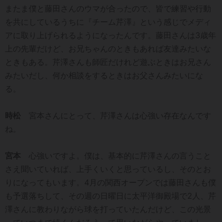
またま僕と藤田さんのウマが合ったので、皆で練習や行動
を共にしているうちに『チーム芹澤』という感じでメディ
アに取り上げられるようになったんです。藤田さんは3歳年
上の先輩だけど、お兄ちゃんのときもあれば友達みたいな
ときもある。芹澤さんも師匠だけれど遊ぶときはお兄さん
みたいだし、何か相談をするときはお父さんみたいにな
る。
時松
宮本さんにとって、芹澤さんは心強い存在なんです
ね。
宮本
心強いですよ。僕は、基本的に芹澤さんの言うこと
さえ聞いていれば、上手くいくと思っているし、そのとお
りになってもいます。4月の関西オープンでは藤田さんも僕
も予選落ちして、その週の日曜日に太平洋御殿場で2人、芹
澤さんに教わりながら球を打っていたんだけど、この光景