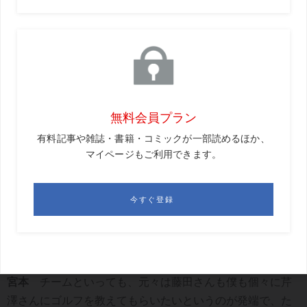
ってやっています。
時松
練習量はどうですか。
宮本
身近にいる芹澤（信雄）さんや藤田（寛之）さんが
ものすごく練習量が多くて、どんなに僕がたくさんやった
と思ってもなかなかあの2人に追いつけない。そこは20年
以上ずっと変わりません。ただ、この歳になると体が痛い
とか調子がよくないときもあるので、そこは体調なんかと
相談しながら、練習などのオプションが増えましたね。
時松
宮本さんは20年以上、芹澤さんや藤田さんたちと一
緒にやっていらっしゃいますが、僕は普段一人で練習をす
るので、チームのよさを知らないんです。
宮本
チームといっても、元々は藤田さんも僕も個々に芹
澤さんにゴルフを教えてもらいたいというのが発端で、た