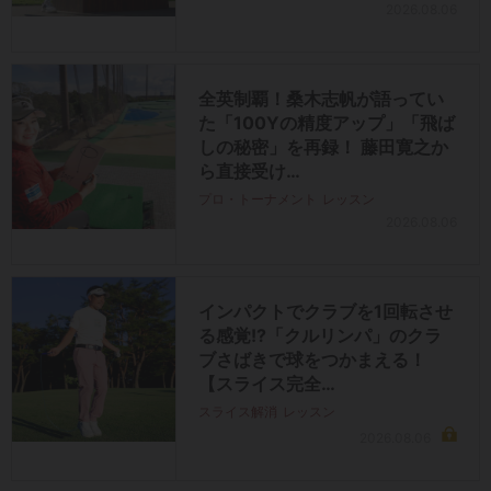
2026.08.06
全英制覇！桑木志帆が語ってい
た「100Yの精度アップ」「飛ば
しの秘密」を再録！ 藤田寛之か
ら直接受け…
プロ・トーナメント
レッスン
2026.08.06
インパクトでクラブを1回転させ
る感覚!?「クルリンパ」のクラ
ブさばきで球をつかまえる！
【スライス完全…
スライス解消
レッスン
2026.08.06