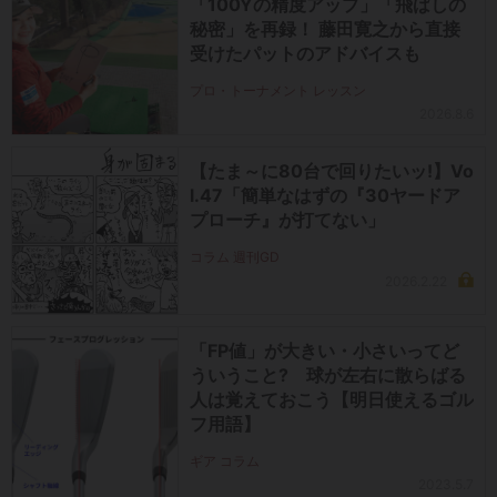
「100Yの精度アップ」「飛ばしの
秘密」を再録！ 藤田寛之から直接
受けたパットのアドバイスも
プロ・トーナメント レッスン
2026.8.6
【たま～に80台で回りたいッ!】Vo
l.47「簡単なはずの『30ヤードア
プローチ』が打てない」
コラム 週刊GD
2026.2.22
「FP値」が大きい・小さいってど
ういうこと? 球が左右に散らばる
人は覚えておこう【明日使えるゴル
フ用語】
ギア コラム
2023.5.7