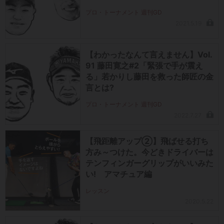
プロ・トーナメント 週刊GD
2021.5.19
【わかったなんて言えません】Vol.
91 藤田寛之#2「緊張で手が震え
る」若かりし藤田を救った師匠の金
言とは?
プロ・トーナメント 週刊GD
2022.7.27
【飛距離アップ②】飛ばせる打ち
方み～つけた。今どきドライバーは
テンフィンガーグリップがいいみた
い! アマチュア編
レッスン
2020.5.22