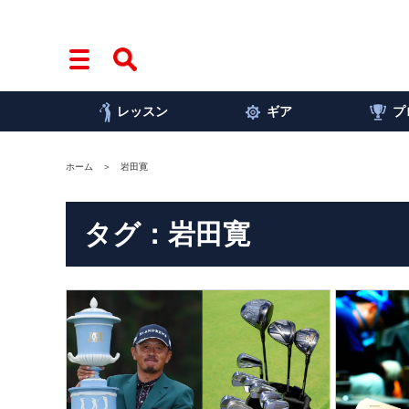
レッスン
ギア
プ
ホーム
岩田寛
タグ：岩田寛