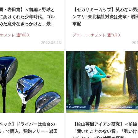
屈・岩田寛】＜前編＞野球と
【セガサミーカップ】笑わない男
にあけくれた少年時代。ゴル
ンマリ! 東北福祉対決は先輩・岩
めた意外なきっかけと、最…
軍配
ナメント
週刊GD
プロ・トーナメント
週刊GD
2022.08.23
202
ペック】ドライバーは仙台の
【松山英樹アイアン研究】＜前編
5」で購入。契約フリー・岩田
「聞いたことのない音」「強いけ