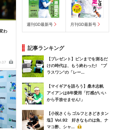
週刊GD最新号
月刊GD最新号
「変わ
記事ランキング
【プレゼント】ピンまでを測るだ
0.07
けの時代は、もう終わった! “プ
ラスワン”の「レー...
【マイギアを語ろう】桑木志帆
アイアンは8年愛用「打感がいい
から手放せません!」
【小祝さくら ゴルフときどきタン
塩】Vol.92 好きなものは魚、ナ
マコ酢、シャ...