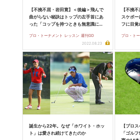
【不撓不屈・岩田寛】＜後編＞飛んで
【不撓不
曲がらない秘訣はトップの左手首にあ
スケボー
った「コップを持つときも無意識に…
フに目覚
プロ・トーナメント
レッスン
週刊GD
プロ・トー
2022.08.23
誕生から22年。なぜ「ホワイト・ホッ
【プロス
ト」は愛され続けてきたのか
「ゴルフ