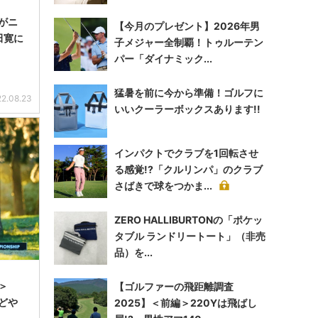
がニ
【今月のプレゼント】2026年男
田寛に
子メジャー全制覇！トゥルーテン
パー「ダイナミック...
猛暑を前に今から準備！ゴルフに
2.08.23
いいクーラーボックスあります!!
インパクトでクラブを1回転させ
る感覚!?「クルリンパ」のクラブ
さばきで球をつかま...
ZERO HALLIBURTONの「ポケッ
タブル ランドリートート」（非売
品）を...
＞
【ゴルファーの飛距離調査
どや
2025】＜前編＞220Yは飛ばし