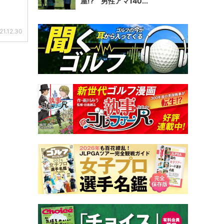
屋!? 男性アマ140...
21.12.30