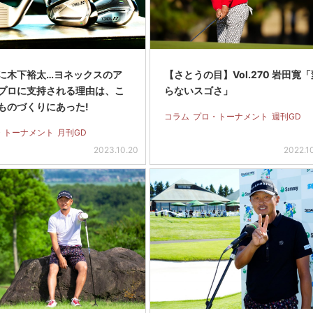
に木下裕太…ヨネックスのア
【さとうの目】Vol.270 岩田寛
プロに支持される理由は、こ
らないスゴさ」
ものづくりにあった!
コラム
プロ・トーナメント
週刊GD
・トーナメント
月刊GD
2023.10.20
2022.1