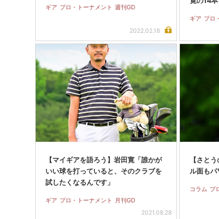
寛の14本
ギア
プロ・トーナメント
週刊GD
ギア
プロ
2022.02.18
【マイギアを語ろう】岩田寛「誰かが
【さとうの
いい球を打っていると、そのクラブを
ル面もパ
試したくなるんです」
コラム
プ
ギア
プロ・トーナメント
月刊GD
2021.08.28