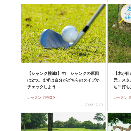
【シャンク撲滅!】#1 シャンクの原因
【木が目
は2つ。まずは自分がどちらのタイプか
元」スタ
チェックしよう
ち”! 打
レッスン
月刊GD
レッスン
2023.12.29