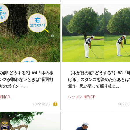
の前! どうする?】#4「木の根
【木が目の前! どうする?】#3「
ンスが取れないときは“背面打
げる」スタンスを決めたらあとは
ち方のポイント…
気”! 思い切って振り抜こ…
週刊GD
レッスン
週刊GD
2022.09.17
2022.0