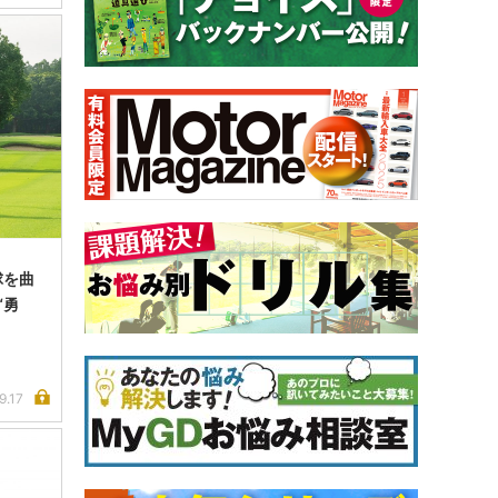
球を曲
“勇
9.17