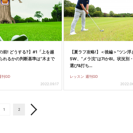
の前! どうする?】#1「上を越
【夏ラフ攻略!】＜後編＞“ツン浮
られるかの判断基準は“木まで
5W、“メラ沈”は7Iか8I。状況別
選び&打ち…
週刊GD
レッスン
週刊GD
2022.09.17
2022.0
1
2