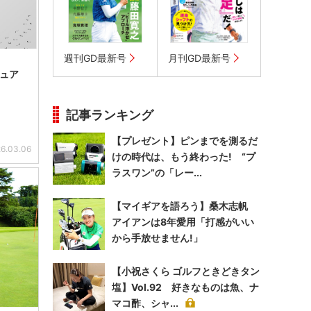
週刊GD最新号
月刊GD最新号
ュア
記事ランキング
【プレゼント】ピンまでを測るだ
6.03.06
けの時代は、もう終わった! “プ
ラスワン”の「レー...
【マイギアを語ろう】桑木志帆
アイアンは8年愛用「打感がいい
から手放せません!」
【小祝さくら ゴルフときどきタン
塩】Vol.92 好きなものは魚、ナ
マコ酢、シャ...