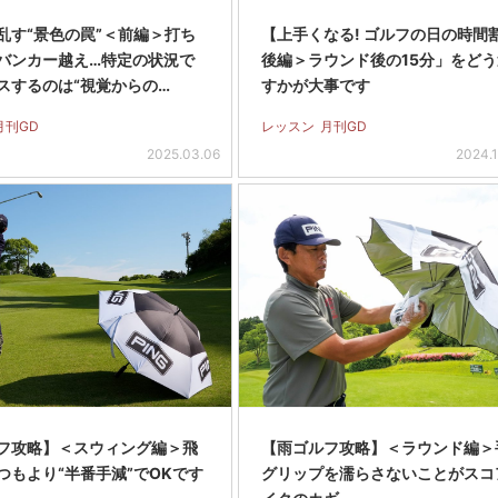
乱す“景色の罠”＜前編＞打ち
【上手くなる! ゴルフの日の時間
バンカー越え…特定の状況で
後編＞ラウンド後の15分」をどう
スするのは“視覚からの…
すかが大事です
月刊GD
レッスン
月刊GD
2025.03.06
2024.1
フ攻略】＜スウィング編＞飛
【雨ゴルフ攻略】＜ラウンド編＞
つもより“半番手減”でOKです
グリップを濡らさないことがスコ