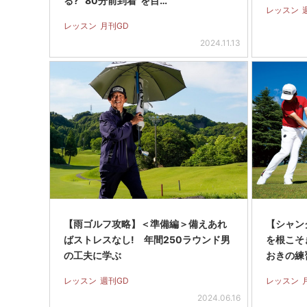
る? “80分前到着”を目…
レッスン
レッスン
月刊GD
2024.11.13
【雨ゴルフ攻略】＜準備編＞備えあれ
【シャン
ばストレスなし! 年間250ラウンド男
を根こそ
の工夫に学ぶ
おきの練
レッスン
週刊GD
レッスン
2024.06.16