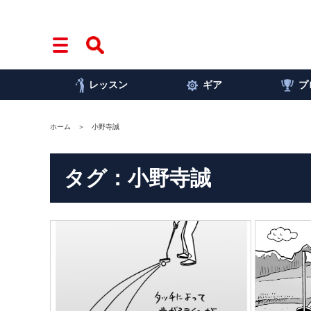
レッスン
ギア
プ
ホーム
小野寺誠
タグ：小野寺誠