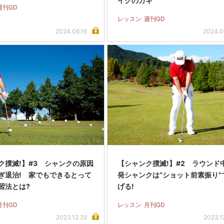
イクのカギ
週刊GD
レッスン
週刊GD
2024.06.16
2024.0
ク撲滅!】#3 シャンクの原因
【シャンク撲滅!】#2 ラウンド
ぎ退治! 家でもできるとって
発シャンクは“ショット前素振り”
習法とは?
げる!
月刊GD
レッスン
月刊GD
2023.12.29
2023.1