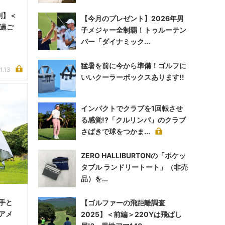
割】＜
【今月のプレゼント】2026年男
過ご
子メジャー全制覇！トゥルーテン
パー「ダイナミック...
猛暑を前に今から準備！ゴルフに
1.13
いいクーラーボックスあります!!
インパクトでクラブを1回転させ
る感覚!?「クルリンパ」のクラブ
さばきで球をつかま...
ZERO HALLIBURTONの「ポケッ
タブル ランドリートート」（非売
品）を...
手と
【ゴルファーの飛距離調査
アメ
2025】＜前編＞220Yは飛ばし