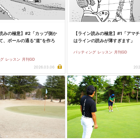
読みの極意】#2「カップ側か
【ライン読みの極意】#1「アマチ
て、ボールの通る“道”を作ろ
はラインの読みが薄すぎます」
パッティング
レッスン
月刊GD
グ
レッスン
月刊GD
2026.03.06
202