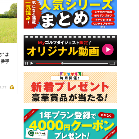
き”は
・番手
6.27