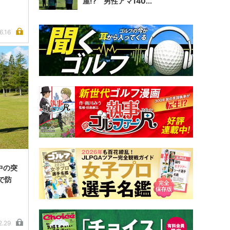
屋!? 男性アマ140...
6.16
中の突
で防
2.29