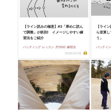
【ライン読みの極意】#3「厚めに読ん
【ライン
で調整」が鉄則! イメージしやすい練
ら逆算し
習法をご紹介
う」
パッティング
レッスン
月刊GD
練習法
パッティン
2026.03.06