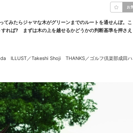
お
行ってみたらジャマな木がグリーンまでのルートを通せんぼ。こ
うすれば? まずは木の上を越せるかどうかの判断基準を押さえ
 Aida ILLUST／Takeshi Shoji THANKS／ゴルフ倶楽部成田ハ