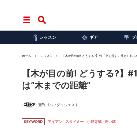
レッスン
ギア
プ
ホーム
レッスン
【木が目の前! どうする?】#1「上を越す」越えられる
【木が目の前! どうする?】
は“木までの距離”
週刊ゴルフダイジェスト
KEYWORD
アイアン
スタイミー
小野寺誠
高い球