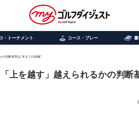
ロ・トーナメント
コース・プレー
書
かの判断基準は“木までの距離”
#1「上を越す」越えられるかの判断