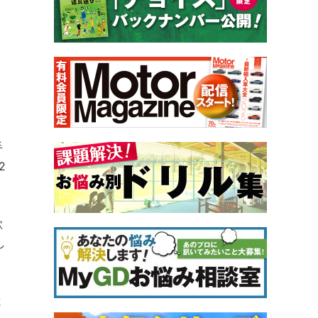
手
2
欲
し
と