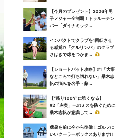
【今月のプレゼント】2026年男
子メジャー全制覇！トゥルーテン
パー「ダイナミック...
インパクトでクラブを1回転させ
る感覚!?「クルリンパ」のクラブ
さばきで球をつかま...
【ショートパット攻略】#1「大事
なところで打ち切れない」桑木志
帆の悩みを名手・藤...
【“残り100Y”に強くなる】
#2「左奥」へのミスを防ぐために
桑木志帆が意識して...
猛暑を前に今から準備！ゴルフに
いいクーラーボックスあります!!