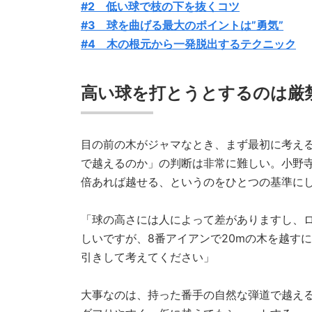
#2 低い球で枝の下を抜くコツ
#3 球を曲げる最大のポイントは”勇気”
#4 木の根元から一発脱出するテクニック
高い球を打とうとするのは厳
目の前の木がジャマなとき、まず最初に考え
で越えるのか」の判断は非常に難しい。小野寺
倍あれば越せる、というのをひとつの基準に
「球の高さには人によって差がありますし、
しいですが、8番アイアンで20mの木を越す
引きして考えてください」
大事なのは、持った番手の自然な弾道で越え