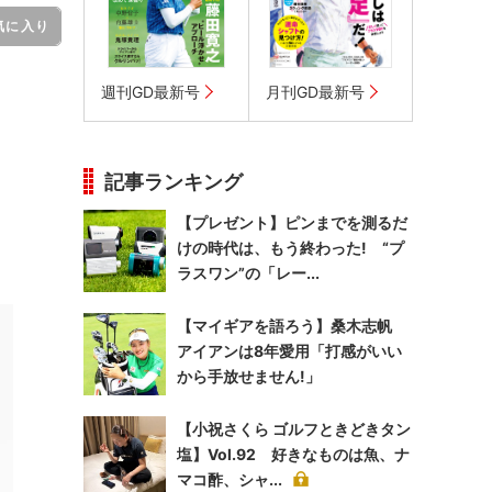
気に入り
週刊GD最新号
月刊GD最新号
記事ランキング
【プレゼント】ピンまでを測るだ
けの時代は、もう終わった! “プ
ラスワン”の「レー...
【マイギアを語ろう】桑木志帆
アイアンは8年愛用「打感がいい
から手放せません!」
【小祝さくら ゴルフときどきタン
塩】Vol.92 好きなものは魚、ナ
マコ酢、シャ...