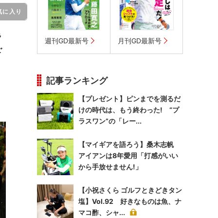
気に入り
ラ
週刊GD最新号
月刊GD最新号
ご
記事ランキング
【プレゼント】ピンまでを測るだ
けの時代は、もう終わった! “プ
ラスワン”の「レー...
【マイギアを語ろう】桑木志帆
アイアンは8年愛用「打感がいい
から手放せません!」
【小祝さくら ゴルフときどきタン
塩】Vol.92 好きなものは魚、ナ
マコ酢、シャ...