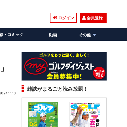
ログイン
会員登録
籍・コミック
動画
その他
前」
雑誌がまるごと読み放題！
2024.11.13