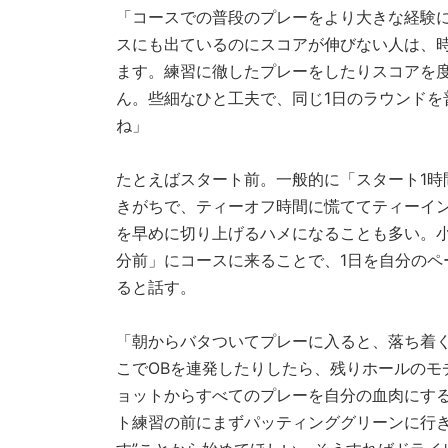
「コースでの普段のプレーをより大きな経験
スにも出ているのにスコアが伸びない人は、
ます。練習に徹したプレーをしたりスコアを
ん。些細なひと工夫で、同じ1日のラウンドを
ね」
たとえばスタート前。一般的に「スタート1
きがちで、ティーオフ時間に慌ててティーイ
を早めに切り上げるハメになることも多い。小
分前」にコースに来ることで、1日を自分の
ると話す。
「朝からバタついてプレーに入ると、落ち着
こでOBを連発したりしたら、残りホールのモ
ョットからすべてのプレーを自分の血肉にす
ト練習の前にまずパッティンググリーンに行き