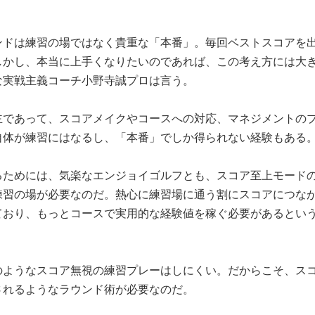
ンドは練習の場ではなく貴重な「本番」。毎回ベストスコアを
しかし、本当に上手くなりたいのであれば、この考え方には大
な実戦主義コーチ小野寺誠プロは言う。
主であって、スコアメイクやコースへの対応、マネジメントの
自体が練習にはなるし、「本番」でしか得られない経験もある
るためには、気楽なエンジョイゴルフとも、スコア至上モード
練習の場が必要なのだ。熱心に練習場に通う割にスコアにつな
ており、もっとコースで実用的な経験値を稼ぐ必要があるとい
のようなスコア無視の練習プレーはしにくい。だからこそ、ス
されるようなラウンド術が必要なのだ。