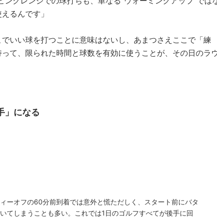
ビングレンジでの球打ちも、単なる“ウォーミングアップ”では
使えるんです」
こでいい球を打つことに意味はないし、あまつさえここで「練
持って、限られた時間と球数を有効に使うことが、その日のラ
手」になる
ティーオフの60分前到着では意外と慌ただしく、スタート前にバタ
ついてしまうことも多い。これでは1日のゴルフすべてが後手に回