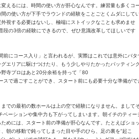
に変えるには、時間の使い方が肝心なんです。練習量も多くコ
時間の使い方が下手でラウンドの経験をことごとくムダにして
度外視する必要はないし、極端にストイックなことも求めませ
普段の3倍の経験にできるので、ぜひ意識改革してほしいです
時間前にコース入り」と言われるが、実際はこれでは意外にバタ
ングエリアに駆けつけたり、もう少しやりたかったパッティン
野寺プロはあと20分余裕を持って「80
ペースで過ごすことができ、スタート前にも必要十分な準備がで
くまでの最初の数ホールは上の空で経験になりません。まして
チベーションや集中力も下がってしまいます。朝イチのティー
るためには、スタート前の準備が肝心なんです。たとえばショ
、朝の移動で鈍ってしまった目や手のひら、足の裏を“起こ