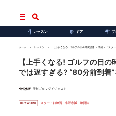
レッスン
ギア
プ
ホーム
レッスン
【上手くなる! ゴルフの日の時間割】＜前編＞「スタート
【上手くなる! ゴルフの日の
では遅すぎる? “80分前到着
月刊ゴルフダイジェスト
KEYWORD
スタート前練習
小野寺誠
練習法