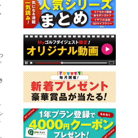
ー
い
つ
グ
き
そ
シ
ッ