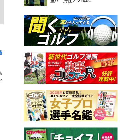
屋!? 男性アマ140...
過
も
ン