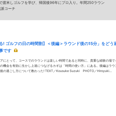
6歳で渡米しゴルフを学び、帰国後96年にプロ入り。年間250ラウン
戦派コーチ
る! ゴルフの日の時間割】＜後編＞ラウンド後の15分」をどう
事です
アにとって、コースでのラウンドは楽しい時間であると同時に、貴重な経験の場で
の機会を有効に生かし上達につなげるカギは「時間の使い方」にある。後編はラウ
わった! TEXT／Kousuke Suzuki PHOTO／Hiroyuki
Okazawa THANKS／芳賀CC 解説／小野寺 誠……