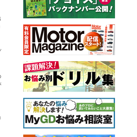
出
き
プ
。
の
が
う
コ