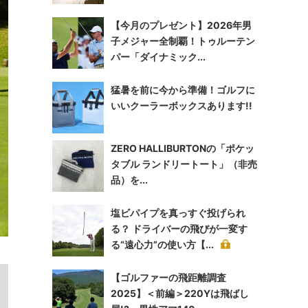
【今月のプレゼント】2026年男
子メジャー全制覇！トゥルーテン
パー「ダイナミック...
猛暑を前に今から準備！ゴルフに
いいクーラーボックスあります!!
ZERO HALLIBURTONの「ポケッ
タブル ランドリートート」（非売
品）を...
塩ビパイプを真っすぐ投げられ
る？ ドライバーの飛びが一変す
る“遠心力”の使い方【...
【ゴルファーの飛距離調査
2025】＜前編＞220Yは飛ばし