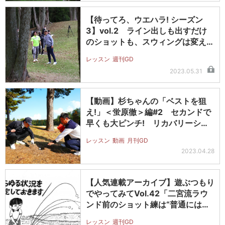
【待ってろ、ウエハラ! シーズン
3】vol.2 ライン出しも出すだけ
のショットも、スウィングは変え
な…
レッスン
週刊GD
2023.05.31
【動画】杉ちゃんの「ベストを狙
え!」＜蛍原徹＞編#2 セカンドで
早くも大ピンチ! リカバリーショ
ット…
レッスン
動画
月刊GD
2023.04.28
【人気連載アーカイブ】遊ぶつもり
でやってみてVol.42「二宮流ラウ
ンド前のショット練は“普通には
打…
レッスン
週刊GD