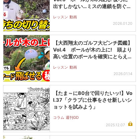
出すしかない…ミスの連鎖を防ぐ…
レッスン
動画
2026.01.20
【大西翔太のゴルフ大ピンチ図鑑】
Vol.4 ボールが木の上に! 頭より
高い位置のボールを確実にとらえ…
レッスン
動画
2026.01.14
【たま～に80台で回りたいッ!】Vo
l.37「クラブに仕事をさせ新しいシ
ョットを試みよう」
コラム
週刊GD
2025.12.07