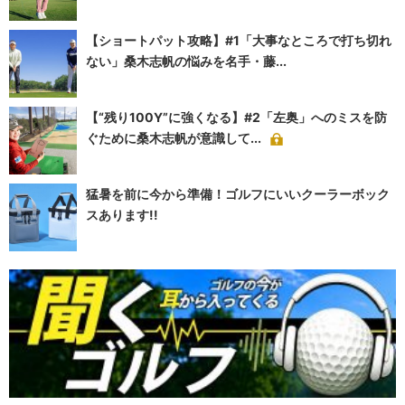
【ショートパット攻略】#1「大事なところで打ち切れ
ない」桑木志帆の悩みを名手・藤...
【“残り100Y”に強くなる】#2「左奥」へのミスを防
ぐために桑木志帆が意識して...
猛暑を前に今から準備！ゴルフにいいクーラーボック
スあります!!