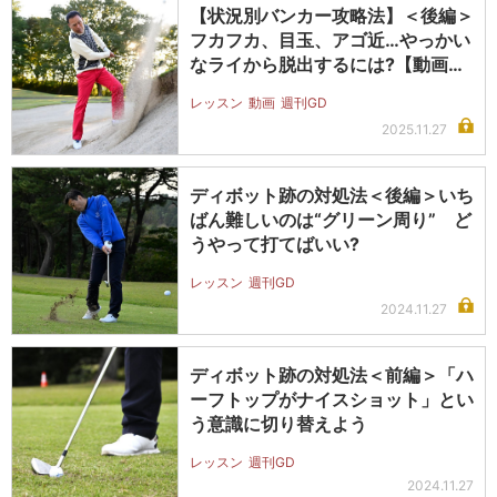
【状況別バンカー攻略法】＜後編＞
フカフカ、目玉、アゴ近…やっかい
なライから脱出するには?【動画あ
り】
レッスン
動画
週刊GD
2025.11.27
ディボット跡の対処法＜後編＞いち
ばん難しいのは“グリーン周り” ど
うやって打てばいい?
レッスン
週刊GD
2024.11.27
ディボット跡の対処法＜前編＞「ハ
ーフトップがナイスショット」とい
う意識に切り替えよう
レッスン
週刊GD
2024.11.27