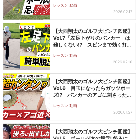
レッスン
動画
2026.02.17
【大西翔太のゴルフ大ピンチ図鑑】
Vol.7「左足下がりのバンカー」は
難しくない!? スピンまで効く打…
レッスン
動画
2026.02.10
【大西翔太のゴルフ大ピンチ図鑑】
Vol.6 目玉になったらガッツポー
ズ!? バンカーのアゴに刺さった…
レッスン
動画
2026.01.27
【大西翔太のゴルフ大ピンチ図鑑】
Vol.5 ボールが木の根元! 後ろに