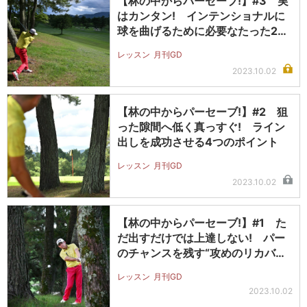
【林の中からパーセーブ!】#3 実
はカンタン! インテンショナルに
球を曲げるために必要なたった2つ
の…
レッスン
月刊GD
2023.10.02
【林の中からパーセーブ!】#2 狙
った隙間へ低く真っすぐ! ライン
出しを成功させる4つのポイント
レッスン
月刊GD
2023.10.02
【林の中からパーセーブ!】#1 た
だ出すだけでは上達しない! パー
のチャンスを残す“攻めのリカバリ
ー…
レッスン
月刊GD
2023.10.02