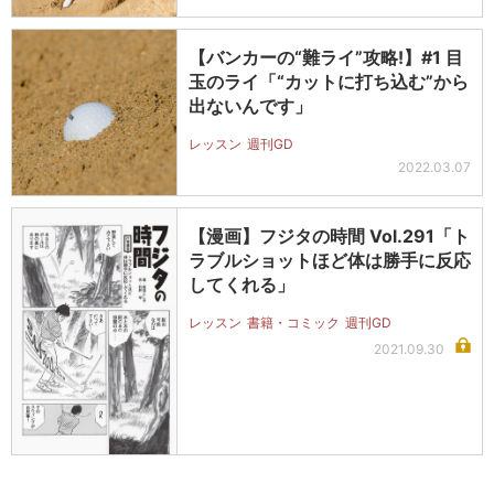
【バンカーの“難ライ”攻略!】#1 目
玉のライ「“カットに打ち込む”から
出ないんです」
レッスン
週刊GD
2022.03.07
【漫画】フジタの時間 Vol.291「ト
ラブルショットほど体は勝手に反応
してくれる」
レッスン
書籍・コミック
週刊GD
2021.09.30