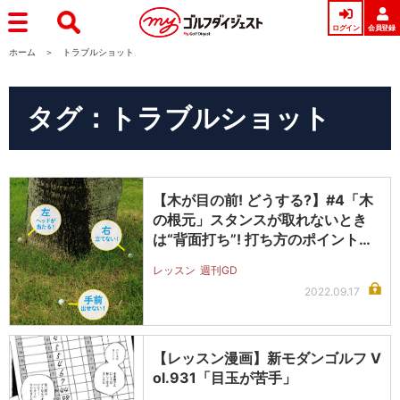
ログイン
会員登録
ホーム
トラブルショット
タグ：トラブルショット
【木が目の前! どうする?】#4「木
の根元」スタンスが取れないとき
は“背面打ち”! 打ち方のポイント…
レッスン
週刊GD
2022.09.17
【レッスン漫画】新モダンゴルフ V
ol.931「目玉が苦手」