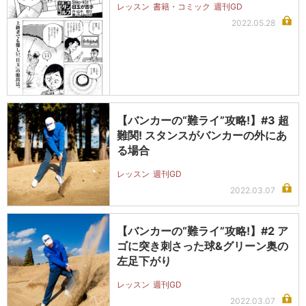
レッスン
書籍・コミック
週刊GD
2022.05.28
【バンカーの“難ライ”攻略!】#3 超
難関! スタンスがバンカーの外にあ
る場合
レッスン
週刊GD
2022.03.07
【バンカーの“難ライ”攻略!】#2 ア
ゴに突き刺さった球&グリーン奥の
左足下がり
レッスン
週刊GD
2022.03.07