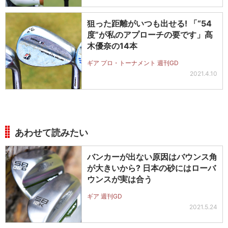
狙った距離がいつも出せる! 「“54
度”が私のアプローチの要です」髙
木優奈の14本
ギア プロ・トーナメント 週刊GD
2021.4.10
あわせて読みたい
バンカーが出ない原因はバウンス角
が大きいから? 日本の砂にはローバ
ウンスが実は合う
ギア 週刊GD
2021.5.24