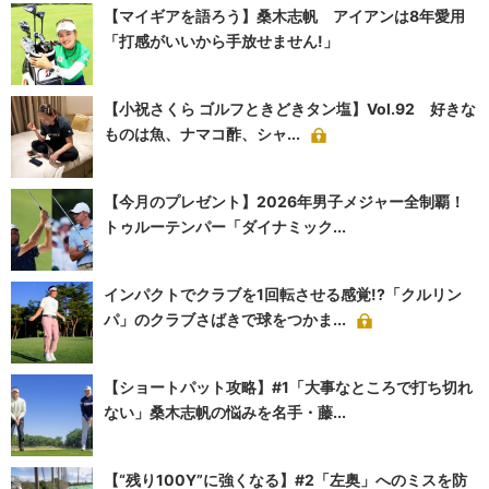
【マイギアを語ろう】桑木志帆 アイアンは8年愛用
「打感がいいから手放せません!」
【小祝さくら ゴルフときどきタン塩】Vol.92 好きな
ものは魚、ナマコ酢、シャ...
【今月のプレゼント】2026年男子メジャー全制覇！
トゥルーテンパー「ダイナミック...
インパクトでクラブを1回転させる感覚!?「クルリン
パ」のクラブさばきで球をつかま...
【ショートパット攻略】#1「大事なところで打ち切れ
ない」桑木志帆の悩みを名手・藤...
【“残り100Y”に強くなる】#2「左奥」へのミスを防