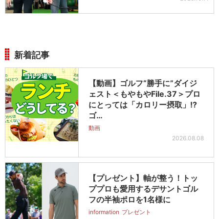
新着記事
【動画】ゴルフ“勝手に”ダイジ
ェスト＜もやもやFile.37＞プロ
にとっては「カロリー摂取」!?
ゴ…
動画
2026.08.08
【プレゼント】軸が整う！トッ
ププロも愛用するデサントゴル
フの半袖ポロを1名様に
information
プレゼント