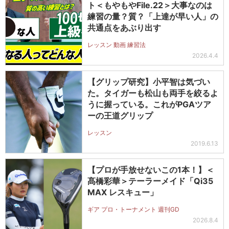
ト＜もやもやFile.22＞大事なのは
練習の量？質？「上達が早い人」の
共通点をあぶり出す
レッスン 動画 練習法
2026.4.4
【グリップ研究】小平智は気づい
た。タイガーも松山も両手を絞るよ
うに握っている。これがPGAツア
ーの王道グリップ
レッスン
2019.6.13
【プロが手放せないこの1本！】＜
髙橋彩華＞テーラーメイド「Qi35
MAX レスキュー」
ギア プロ・トーナメント 週刊GD
2026.8.4