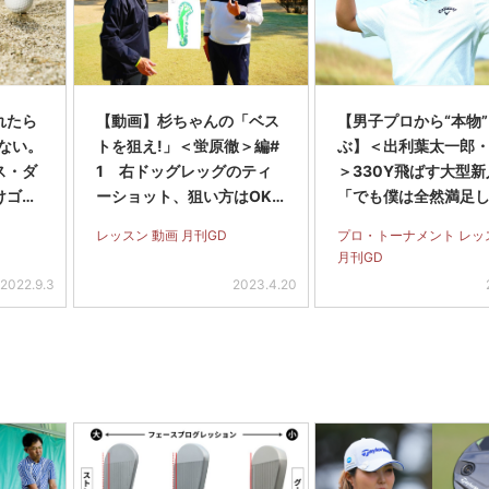
れたら
【動画】杉ちゃんの「ベス
【男子プロから“本物
ない。
トを狙え!」＜蛍原徹＞編#
ぶ】＜出利葉太一郎
ス・ダ
1 右ドッグレッグのティ
＞330Y飛ばす大型
けゴル
ーショット、狙い方はOK
「でも僕は全然満足
だけど…
ません」
レッスン 動画 月刊GD
プロ・トーナメント レッ
月刊GD
2022.9.3
2023.4.20