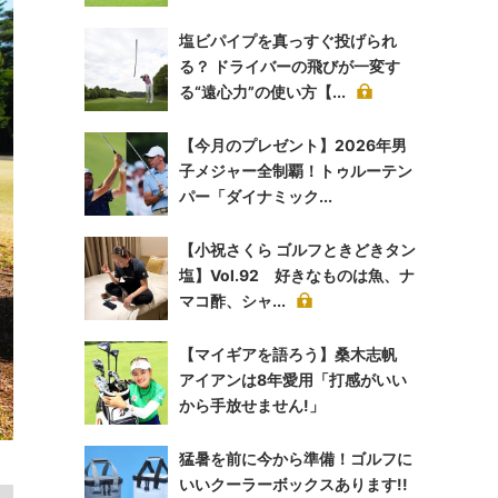
塩ビパイプを真っすぐ投げられ
る？ ドライバーの飛びが一変す
る“遠心力”の使い方【...
【今月のプレゼント】2026年男
子メジャー全制覇！トゥルーテン
パー「ダイナミック...
【小祝さくら ゴルフときどきタン
塩】Vol.92 好きなものは魚、ナ
マコ酢、シャ...
【マイギアを語ろう】桑木志帆
アイアンは8年愛用「打感がいい
から手放せません!」
猛暑を前に今から準備！ゴルフに
いいクーラーボックスあります!!