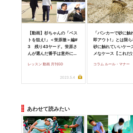
【動画】杉ちゃんの「ベス
「バンカーで砂に触
トを狙え!」＜蛍原徹＞編#
即アウト!」とは限ら
3 残り43ヤード。蛍原さ
砂に触れていいケー
んが選んだ番手は意外に
メなケース【これだ
も…
フルール】
レッスン 動画 月刊GD
コラム ルール・マナー
2023.5.4
あわせて読みたい