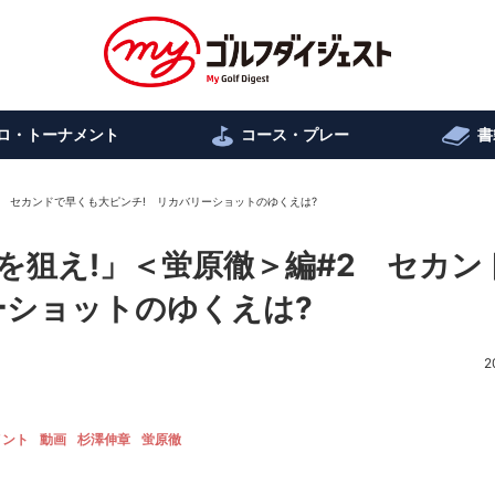
ロ・トーナメント
コース・プレー
書
2 セカンドで早くも大ピンチ! リカバリーショットのゆくえは?
を狙え!」＜蛍原徹＞編#2 セカン
ーショットのゆくえは?
2
メント
動画
杉澤伸章
蛍原徹