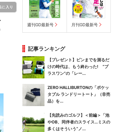
気に入り
ゴ
週刊GD最新号
月刊GD最新号
り
記事ランキング
【プレゼント】ピンまでを測るだ
けの時代は、もう終わった! “プ
ラスワン”の「レー...
ZERO HALLIBURTONの「ポケッ
タブル ランドリートート」（非売
品）を...
【先読みのゴルフ】＜前編＞「池
やOB、同伴者のスライス…ミスの
多くはそういう“ノ...