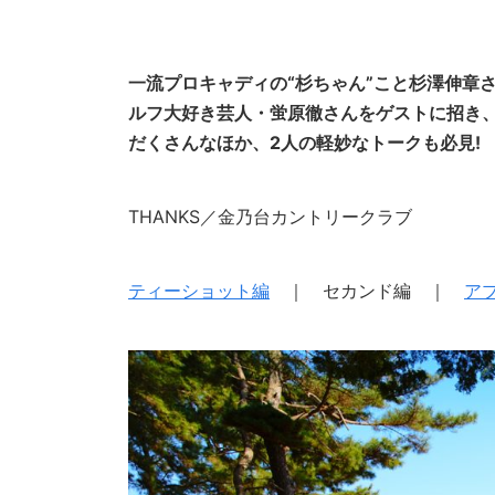
一流プロキャディの“杉ちゃん”こと杉澤伸章
ルフ大好き芸人・蛍原徹さんをゲストに招き
だくさんなほか、2人の軽妙なトークも必見!
THANKS／金乃台カントリークラブ
ティーショット編
｜ セカンド編 ｜
ア