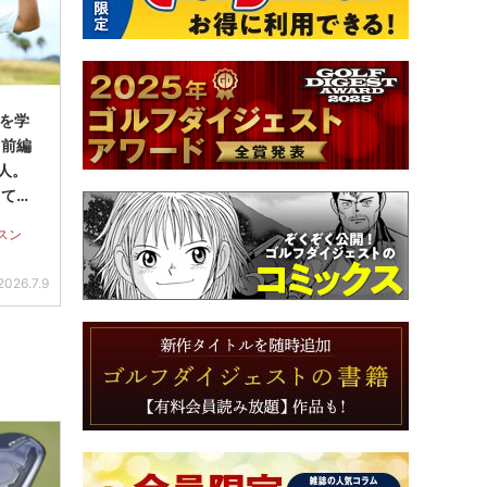
”を学
・前編
新人。
してい
スン
2026.7.9