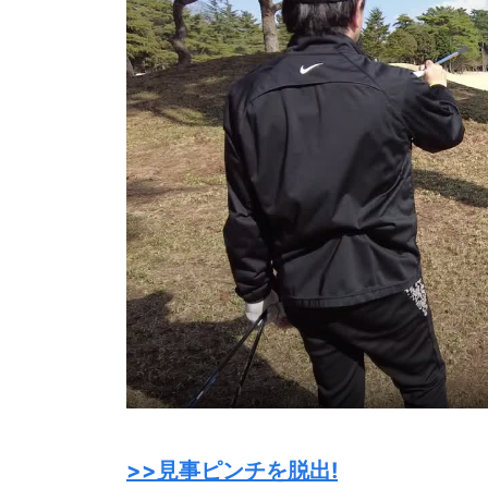
>>見事ピンチを脱出!