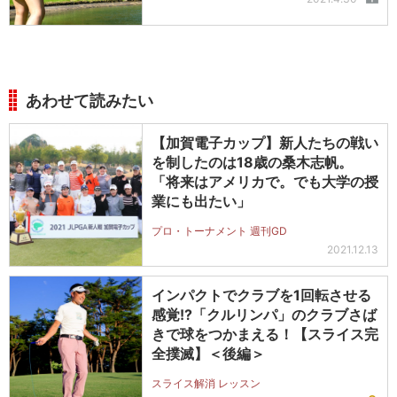
あわせて読みたい
【加賀電子カップ】新人たちの戦い
を制したのは18歳の桑木志帆。
「将来はアメリカで。でも大学の授
業にも出たい」
プロ・トーナメント 週刊GD
2021.12.13
インパクトでクラブを1回転させる
感覚!?「クルリンパ」のクラブさば
きで球をつかまえる！【スライス完
全撲滅】＜後編＞
スライス解消 レッスン