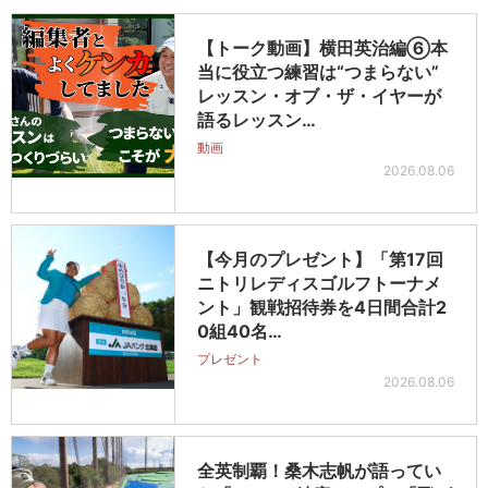
【トーク動画】横田英治編⑥本
当に役立つ練習は“つまらない”
レッスン・オブ・ザ・イヤーが
語るレッスン…
動画
2026.08.06
【今月のプレゼント】「第17回
ニトリレディスゴルフトーナメ
ント」観戦招待券を4日間合計2
0組40名…
プレゼント
2026.08.06
全英制覇！桑木志帆が語ってい