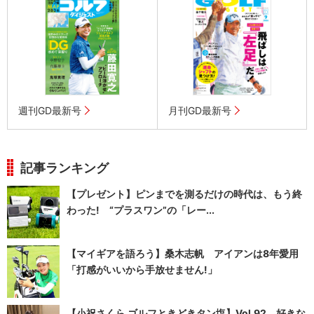
週刊GD最新号
月刊GD最新号
記事ランキング
【プレゼント】ピンまでを測るだけの時代は、もう終
わった! “プラスワン”の「レー...
【マイギアを語ろう】桑木志帆 アイアンは8年愛用
「打感がいいから手放せません!」
【小祝さくら ゴルフときどきタン塩】Vol.92 好きな