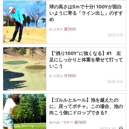
球の高さは5ｍで十分! 100Yが面白
いように寄る「ライン出し」のすす
め
レッスン 週刊GD
2021.3.15
【“残り100Y”に強くなる】#1 左
足にしっかりと体重を乗せて打って
いこう
レッスン 月刊GD
2025.3.19
【ゴルルとルール】池を越えたの
に、戻ってポチャ。この場合、池の
向こう側にドロップできる?
ルール・マナー 週刊GD
2021.4.30