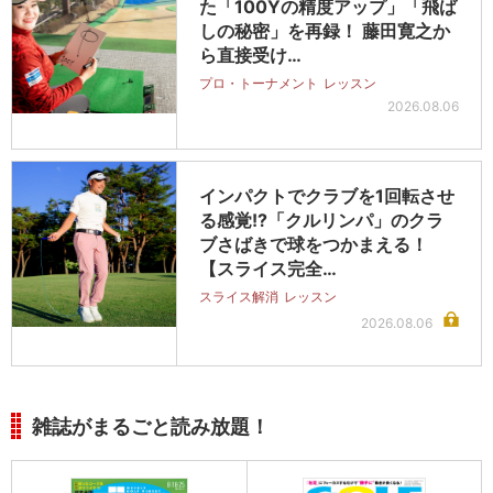
た「100Yの精度アップ」「飛ば
しの秘密」を再録！ 藤田寛之か
ら直接受け…
プロ・トーナメント
レッスン
2026.08.06
インパクトでクラブを1回転させ
る感覚!?「クルリンパ」のクラ
ブさばきで球をつかまえる！
【スライス完全…
スライス解消
レッスン
2026.08.06
雑誌がまるごと読み放題！