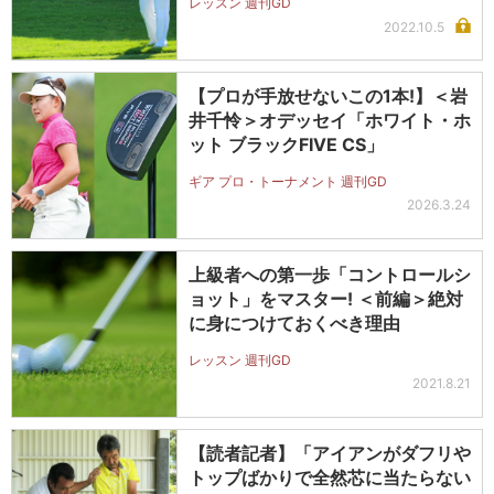
レッスン 週刊GD
2022.10.5
【プロが手放せないこの1本!】＜岩
井千怜＞オデッセイ「ホワイト・ホ
ット ブラックFIVE CS」
ギア プロ・トーナメント 週刊GD
2026.3.24
上級者への第一歩「コントロールシ
ョット」をマスター! ＜前編＞絶対
に身につけておくべき理由
レッスン 週刊GD
2021.8.21
【読者記者】「アイアンがダフリや
トップばかりで全然芯に当たらない