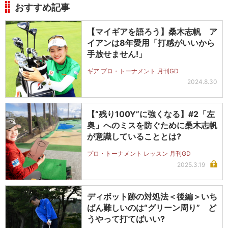
おすすめ記事
【マイギアを語ろう】桑木志帆 ア
イアンは8年愛用「打感がいいから
手放せません!」
ギア プロ・トーナメント 月刊GD
2024.8.30
【“残り100Y”に強くなる】#2「左
奥」へのミスを防ぐために桑木志帆
が意識していることとは?
プロ・トーナメント レッスン 月刊GD
2025.3.19
ディボット跡の対処法＜後編＞いち
ばん難しいのは“グリーン周り” ど
うやって打てばいい?