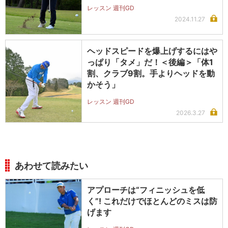
レッスン 週刊GD
2024.11.27
ヘッドスピードを爆上げするにはや
っぱり「タメ」だ！＜後編＞「体1
割、クラブ9割。手よりヘッドを動
かそう」
レッスン 週刊GD
2026.3.27
あわせて読みたい
アプローチは“フィニッシュを低
く”! これだけでほとんどのミスは防
げます