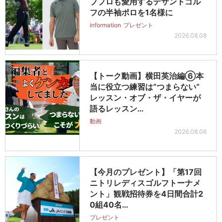
ププロも愛用するデサントゴル
フの半袖ポロを1名様に
information
プレゼント
2026.08.08
【トーク動画】横田英治編⑥本
当に役立つ練習は“つまらない”
レッスン・オブ・ザ・イヤーが
語るレッスン…
動画
2026.08.06
【今月のプレゼント】「第17回
ニトリレディスゴルフトーナメ
ント」観戦招待券を4日間合計2
0組40名…
プレゼント