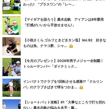
わった! “プラスワン”の「レー...
【マイギアを語ろう】桑木志帆 アイアンは8年愛用
「打感がいいから手放せません!」
【小祝さくら ゴルフときどきタン塩】Vol.92 好きな
ものは魚、ナマコ酢、シャ...
【今月のプレゼント】2026年男子メジャー全制覇！
トゥルーテンパー「ダイナミック...
インパクトでクラブを1回転させる感覚!?「クルリン
パ」のクラブさばきで球をつかま...
【ショートパット攻略】#1「大事なところで打ち切れ
ない」桑木志帆の悩みを名手・藤...