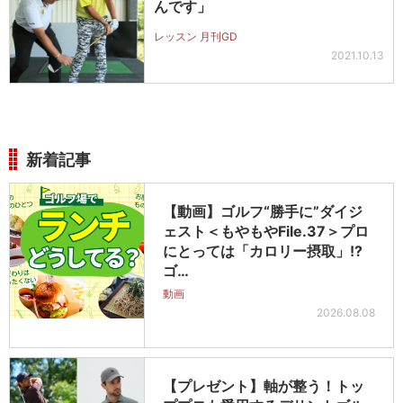
んです」
レッスン 月刊GD
2021.10.13
新着記事
【動画】ゴルフ“勝手に”ダイジ
ェスト＜もやもやFile.37＞プロ
にとっては「カロリー摂取」!?
ゴ…
動画
2026.08.08
【プレゼント】軸が整う！トッ