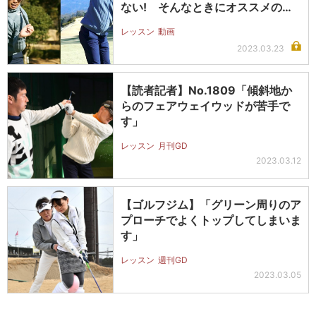
ない! そんなときにオススメの
簡…
レッスン
動画
2023.03.23
【読者記者】No.1809「傾斜地か
らのフェアウェイウッドが苦手で
す」
レッスン
月刊GD
2023.03.12
【ゴルフジム】「グリーン周りのア
プローチでよくトップしてしまいま
す」
レッスン
週刊GD
2023.03.05