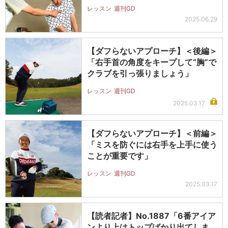
レッスン
週刊GD
2025.06.29
【ダフらないアプローチ】＜後編＞
「右手首の角度をキープして“胸”で
クラブを引っ張りましょう」
レッスン
週刊GD
2025.03.17
【ダフらないアプローチ】＜前編＞
「ミスを防ぐには右手を上手に使う
ことが重要です」
レッスン
週刊GD
2025.03.17
【読者記者】No.1887「6番アイア
ンより上はトップばかり出てしま