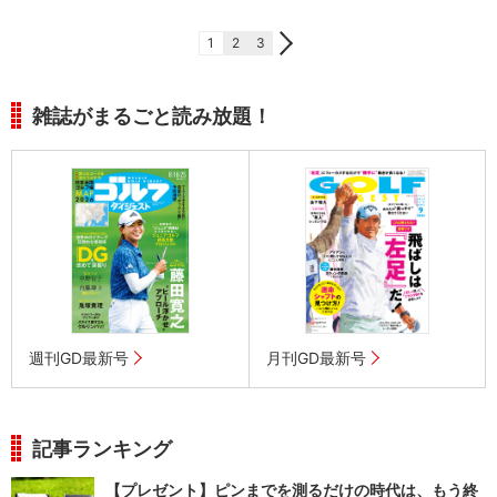
1
2
3
雑誌がまるごと読み放題！
週刊GD最新号
月刊GD最新号
記事ランキング
【プレゼント】ピンまでを測るだけの時代は、もう終