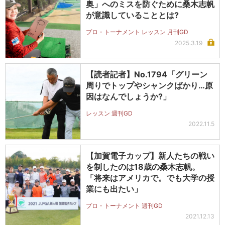
奥」へのミスを防ぐために桑木志帆
が意識していることとは?
プロ・トーナメント レッスン 月刊GD
2025.3.19
【読者記者】No.1794「グリーン
周りでトップやシャンクばかり…原
因はなんでしょうか?」
レッスン 週刊GD
2022.11.5
【加賀電子カップ】新人たちの戦い
を制したのは18歳の桑木志帆。
「将来はアメリカで。でも大学の授
業にも出たい」
プロ・トーナメント 週刊GD
2021.12.13