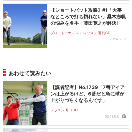
【ショートパット攻略】#1「大事
なところで打ち切れない」桑木志帆
の悩みを名手・藤田寛之が解決!
プロ・トーナメント レッスン 週刊GD
2024.2.12
あわせて読みたい
【読者記者】No.1739「7番アイア
ンは上がるけど、6番だと急に球が
上がりづらくなるんです」
レッスン 月刊GD
2021.8.8