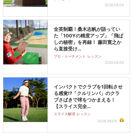
2026.08.06
全英制覇！桑木志帆が語ってい
た「100Yの精度アップ」「飛ば
しの秘密」を再録！ 藤田寛之か
ら直接受け…
プロ・トーナメント
レッスン
2026.08.06
インパクトでクラブを1回転させ
る感覚!?「クルリンパ」のクラ
ブさばきで球をつかまえる！
【スライス完全…
スライス解消
レッスン
2026.08.06