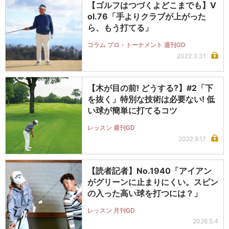
【ゴルフはつづくよどこまでも】V
ol.76「手よりクラブが上がった
ら、もう打てる」
コラム プロ・トーナメント 週刊GD
2022.3.31
【木が目の前! どうする?】#2「下
を抜く」特別な技術は必要ない! 低
い球が簡単に打てるコツ
レッスン 週刊GD
2022.9.17
【読者記者】No.1940「アイアン
がグリーンに止まりにくい。スピン
の入った高い球を打つには？」
レッスン 月刊GD
2026.5.4