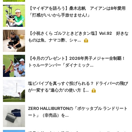
【マイギアを語ろう】桑木志帆 アイアンは8年愛用
「打感がいいから手放せません!」
【小祝さくら ゴルフときどきタン塩】Vol.92 好きな
ものは魚、ナマコ酢、シャ...
【今月のプレゼント】2026年男子メジャー全制覇！
トゥルーテンパー「ダイナミック...
塩ビパイプを真っすぐ投げられる？ ドライバーの飛び
が一変する“遠心力”の使い方【...
ZERO HALLIBURTONの「ポケッタブル ランドリート
ート」（非売品）を...