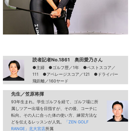
読者記者No.1861 奥田愛乃さん
●主婦 ●ゴルフ歴／1年 ●ベストスコア／
111 ●アベレージスコア／121 ●ドライバー
飛距離／160ヤード
先生／笠原将揮
93年生まれ。学生ゴルフを経て、ゴルフ場に所
属しツアー出場を目指すが、その後、コーチに
転向。その人に合った体の使い方、練習方法な
どを伝えるレッスンが人気。
「ZEN GOLF
RANGE」北大宮店
所属