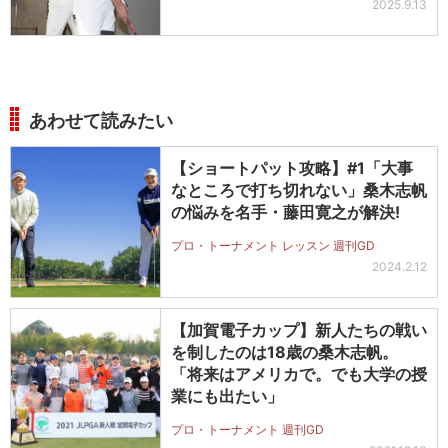
2025.9.13
あわせて読みたい
【ショートパット攻略】#1「大事
なところで打ち切れない」桑木志帆
の悩みを名手・藤田寛之が解決!
プロ・トーナメント レッスン 週刊GD
2024.2.12
【加賀電子カップ】新人たちの戦い
を制したのは18歳の桑木志帆。
「将来はアメリカで。でも大学の授
業にも出たい」
プロ・トーナメント 週刊GD