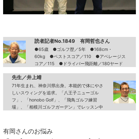
読者記者No.1849 有岡哲也さん
●65歳 ●ゴルフ歴／5年 ●168cm・
60kg ●ベストスコア／110 ●アベレージス
コア／115 ●ドライバー飛距離／180ヤード
先生／井上靖
71年生まれ、神奈川県出身。本能的で体にやさ
しいスウィングを追求。「八王子ニューゴル
フ」、「honobo Golf」、「飛鳥ゴルフ練習
場」、「相模川ゴルフガーデン」でレッスン中
有岡さんのお悩み