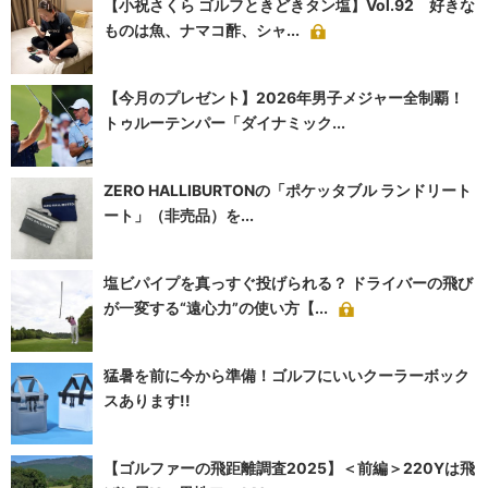
【小祝さくら ゴルフときどきタン塩】Vol.92 好きな
ものは魚、ナマコ酢、シャ...
【今月のプレゼント】2026年男子メジャー全制覇！
トゥルーテンパー「ダイナミック...
ZERO HALLIBURTONの「ポケッタブル ランドリート
ート」（非売品）を...
塩ビパイプを真っすぐ投げられる？ ドライバーの飛び
が一変する“遠心力”の使い方【...
猛暑を前に今から準備！ゴルフにいいクーラーボック
スあります!!
【ゴルファーの飛距離調査2025】＜前編＞220Yは飛