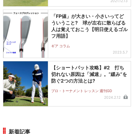
2021.12.13
「FP値」が大きい・小さいってど
ういうこと? 球が左右に散らばる
人は覚えておこう【明日使えるゴル
フ用語】
ギア コラム
2023.5.7
【ショートパット攻略】#2 打ち
切れない原因は「減速」。“緩み”を
防ぐ2つの方法とは?
プロ・トーナメント レッスン 週刊GD
2024.2.12
新着記事