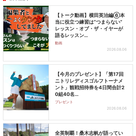
【トーク動画】横田英治編⑥本
当に役立つ練習は“つまらない”
レッスン・オブ・ザ・イヤーが
語るレッスン…
動画
2026.08.06
【今月のプレゼント】「第17回
ニトリレディスゴルフトーナメ
ント」観戦招待券を4日間合計2
0組40名…
プレゼント
2026.08.06
全英制覇！桑木志帆が語ってい