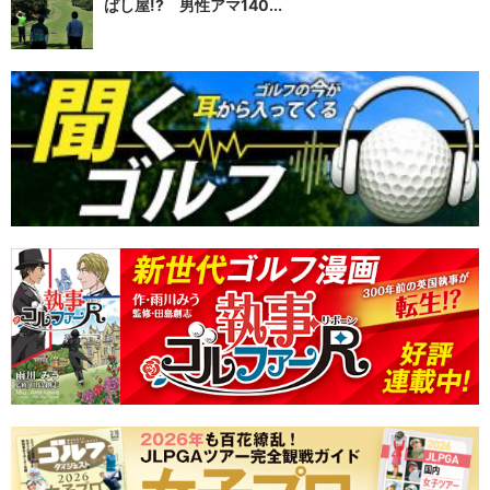
ばし屋!? 男性アマ140...