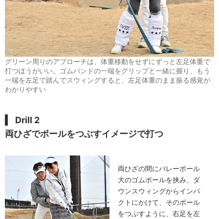
グリーン周りのアプローチは、体重移動をせずにずっと左足体重で
打つほうがいい。ゴムバンドの一端をグリップと一緒に握り、もう
一端を左足で踏んでスウィングすると、左足体重のまま振る感覚が
わかりやすい
Drill 2
両ひざでボールをつぶすイメージで打つ
両ひざの間にバレーボール
大のゴムボールを挟み、ダ
ウンスウィングからインパ
クトにかけて、そのボール
をつぶすように、右足を左