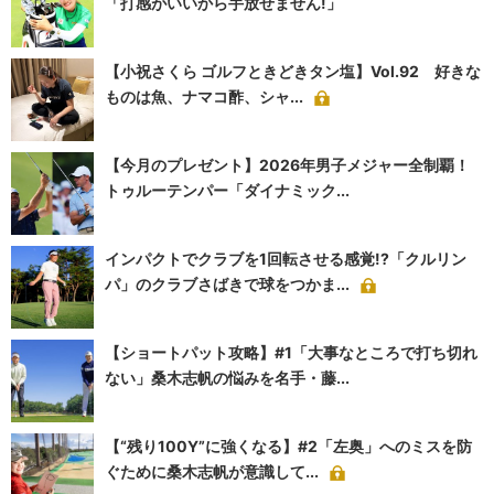
「打感がいいから手放せません!」
【小祝さくら ゴルフときどきタン塩】Vol.92 好きな
ものは魚、ナマコ酢、シャ...
【今月のプレゼント】2026年男子メジャー全制覇！
トゥルーテンパー「ダイナミック...
インパクトでクラブを1回転させる感覚!?「クルリン
パ」のクラブさばきで球をつかま...
【ショートパット攻略】#1「大事なところで打ち切れ
ない」桑木志帆の悩みを名手・藤...
【“残り100Y”に強くなる】#2「左奥」へのミスを防
ぐために桑木志帆が意識して...