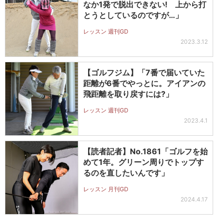
なか1発で脱出できない! 上から打
とうとしているのですが…」
レッスン 週刊GD
2023.3.12
【ゴルフジム】「7番で届いていた
距離が6番でやっとに。アイアンの
飛距離を取り戻すには?」
レッスン 週刊GD
2023.4.1
【読者記者】No.1861「ゴルフを始
めて1年。グリーン周りでトップす
るのを直したいんです」
レッスン 月刊GD
2024.4.17