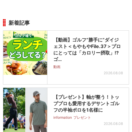
新着記事
【動画】ゴルフ“勝手に”ダイジ
ェスト＜もやもやFile.37＞プロ
にとっては「カロリー摂取」!?
ゴ…
動画
2026.08.08
【プレゼント】軸が整う！トッ
ププロも愛用するデサントゴル
フの半袖ポロを1名様に
information
プレゼント
2026.08.08