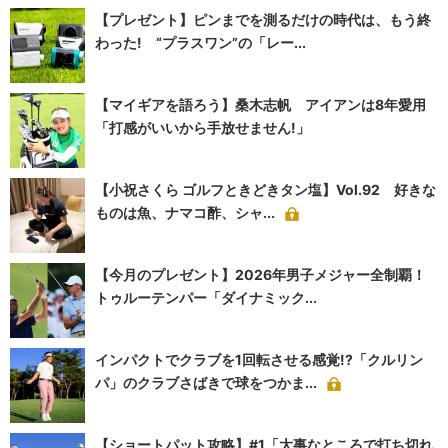
【プレゼント】ピンまでを測るだけの時代は、もう終
わった! “プラスワン”の「レー...
【マイギアを語ろう】桑木志帆 アイアンは8年愛用
「打感がいいから手放せません!」
【小祝さくら ゴルフときどきタン塩】Vol.92 好きな
ものは魚、ナマコ酢、シャ...
【今月のプレゼント】2026年男子メジャー全制覇！
トゥルーテンパー「ダイナミック...
インパクトでクラブを1回転させる感覚!?「クルリン
パ」のクラブさばきで球をつかま...
【ショートパット攻略】#1「大事なところで打ち切れ