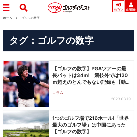
ログイン
会員登録
ホーム
ゴルフの数字
タグ：ゴルフの数字
【ゴルフの数字】PGAツアーの最
長パットは34m! 競技外では120
ｍ超えのとんでもない記録も【動
画…
コラム
2023.03.19
1つのゴルフ場で216ホール!「世界
最大のゴルフ場」は中国にあった
【ゴルフの数字】