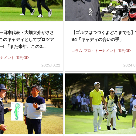
ー日本代表・大畑大介がささ
【ゴルフはつづくよどこまでも】Vo
このキャディとしてプロツア
94「キャディの合いの手」
ー! 「また来年、この2…
コラム
プロ・トーナメント
週刊GD
ナメント
週刊GD
2025.10.22
2024.0