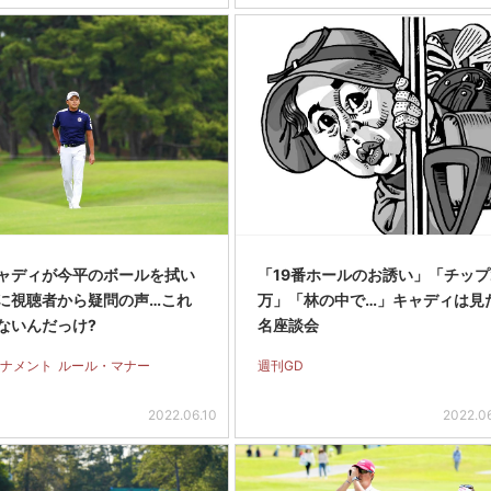
ャディが今平のボールを拭い
「19番ホールのお誘い」「チップ
に視聴者から疑問の声…これ
万」「林の中で…」キャディは見た
ないんだっけ?
名座談会
ナメント
ルール・マナー
週刊GD
2022.06.10
2022.0