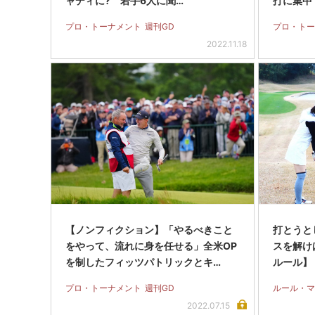
ャディに? 若手6人に聞…
打に集中
プロ・トーナメント
週刊GD
プロ・トー
2022.11.18
【ノンフィクション】「やるべきこと
打とうと
をやって、流れに身を任せる」全米OP
スを解け
を制したフィッツパトリックとキ…
ルール】
プロ・トーナメント
週刊GD
ルール・マ
2022.07.15