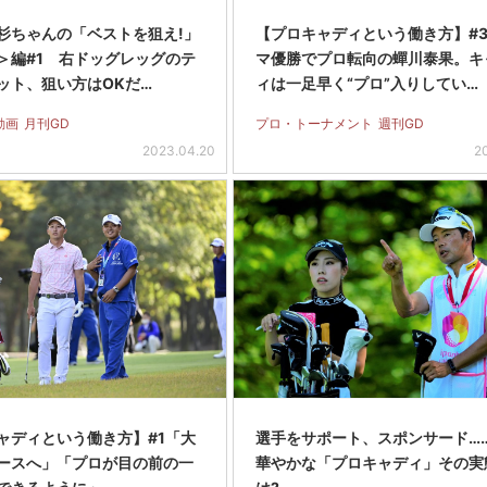
杉ちゃんの「ベストを狙え!」
【プロキャディという働き方】#
＞編#1 右ドッグレッグのテ
マ優勝でプロ転向の蟬川泰果。キ
ット、狙い方はOKだ…
ィは一足早く“プロ”入りしてい…
動画
月刊GD
プロ・トーナメント
週刊GD
2023.04.20
20
ャディという働き方】#1「大
選手をサポート、スポンサード…
ースへ」「プロが目の前の一
華やかな「プロキャディ」その実