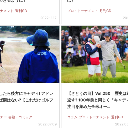
できるように」
は?
ナメント
週刊GD
プロ・トーナメント
月刊GD
2022.11.17
20
したら後方にキャディ! アドレ
【さとうの目】Vol.250 歴史は
ば罰はない?【これだけゴルフ
返す? 100年前と同じく「キャデ
注目を集めた全米オー…
ナー
書籍・コミック
コラム
プロ・トーナメント
週刊GD
2022.07.09
2022.0