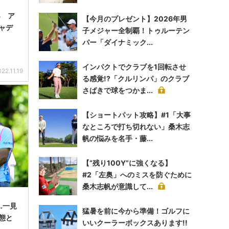
3 ア
【今月のプレゼント】2026年男
ャデ
子メジャー全制覇！トゥルーテン
パー「ダイナミック...
インパクトでクラブを1回転させ
22.11.19
る感覚!?「クルリンパ」のクラブ
さばきで球をつかま...
【ショートパット攻略】#1「大事
なところで打ち切れない」桑木志
帆の悩みを名手・藤...
【“残り100Y”に強くなる】
#2「左奥」へのミスを防ぐために
桑木志帆が意識して...
…一見
猛暑を前に今から準備！ゴルフに
態と
いいクーラーボックスあります!!