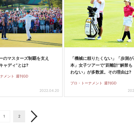
ーのマスターズ制覇を支え
「機械に頼りたくない」「歩測が
キャディ”とは?
本」女子ツアーで“距離計”解禁も
わない」が多数派。その理由は?
ナメント
週刊GD
プロ・トーナメント
週刊GD
2022.04.20
202
1
2