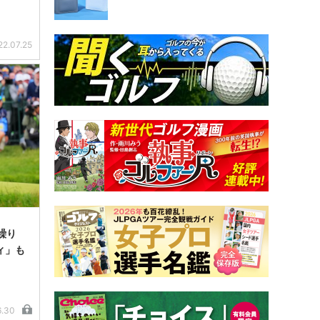
22.07.25
繰り
ィ」も
6.30