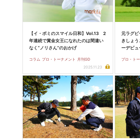
【イ・ボミのスマイル日和】Vol.13 2
元ラグビ
年連続で賞金女王になれたのは間違い
きしょう
なく“ノリさん”のおかげ
ーデビュ
コラム
プロ・トーナメント
月刊GD
プロ・トー
2025.11.23