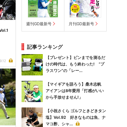
週刊GD最新号
月刊GD最新号
l.1
記事ランキング
【プレゼント】ピンまでを測るだ
9.12
けの時代は、もう終わった! “プ
ラスワン”の「レー...
【マイギアを語ろう】桑木志帆
アイアンは8年愛用「打感がいい
から手放せません!」
【小祝さくら ゴルフときどきタン
塩】Vol.92 好きなものは魚、ナ
マコ酢、シャ...