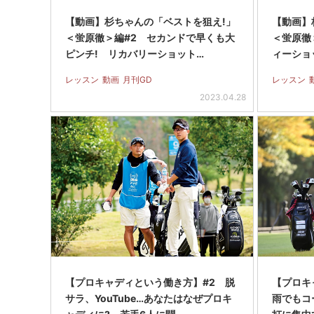
【動画】杉ちゃんの「ベストを狙え!」
【動画】
＜蛍原徹＞編#2 セカンドで早くも大
＜蛍原徹
ピンチ! リカバリーショット…
ィーショ
レッスン
動画
月刊GD
レッスン
2023.04.28
【プロキャディという働き方】#2 脱
【プロキ
サラ、YouTube…あなたはなぜプロキ
雨でもコ