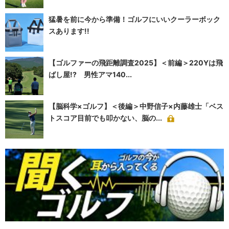
猛暑を前に今から準備！ゴルフにいいクーラーボック
スあります!!
【ゴルファーの飛距離調査2025】＜前編＞220Yは飛
ばし屋!? 男性アマ140...
【脳科学×ゴルフ】＜後編＞中野信子×内藤雄士「ベス
トスコア目前でも叩かない、脳の...