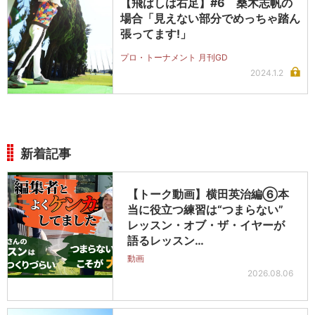
【飛ばしは右足】#6 桑木志帆の
場合「見えない部分でめっちゃ踏ん
張ってます!」
プロ・トーナメント 月刊GD
2024.1.2
新着記事
【トーク動画】横田英治編⑥本
当に役立つ練習は“つまらない”
レッスン・オブ・ザ・イヤーが
語るレッスン…
動画
2026.08.06