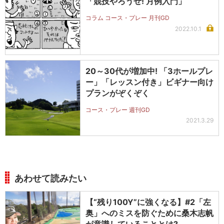
「競技やろうぜ! 月例入門」
コラム コース・プレー 月刊GD
2022.10.1
20～30代が増加中! 「3ホールプレ
ー」「レッスン付き」ビギナー向け
プランがぞくぞく
コース・プレー 週刊GD
2021.3.29
あわせて読みたい
【“残り100Y”に強くなる】#2「左
奥」へのミスを防ぐために桑木志帆
が意識していることとは?