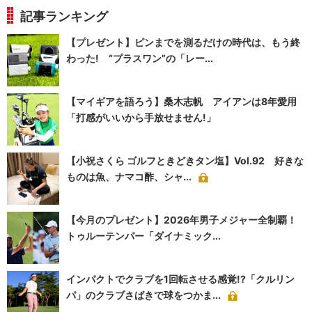
記事ランキング
【プレゼント】ピンまでを測るだけの時代は、もう終
わった! “プラスワン”の「レー...
【マイギアを語ろう】桑木志帆 アイアンは8年愛用
「打感がいいから手放せません!」
【小祝さくら ゴルフときどきタン塩】Vol.92 好きな
ものは魚、ナマコ酢、シャ...
【今月のプレゼント】2026年男子メジャー全制覇！
トゥルーテンパー「ダイナミック...
インパクトでクラブを1回転させる感覚!?「クルリン
パ」のクラブさばきで球をつかま...