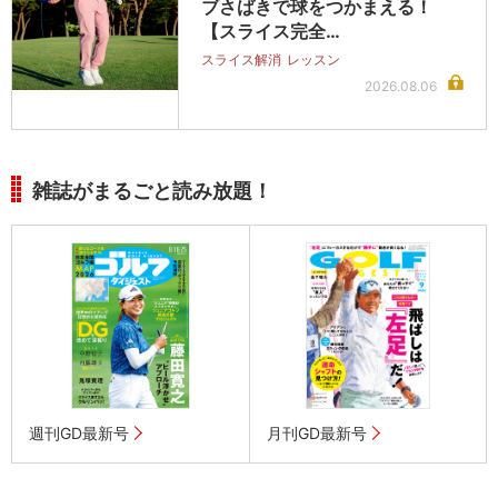
ブさばきで球をつかまえる！
【スライス完全…
スライス解消
レッスン
2026.08.06
雑誌がまるごと読み放題！
週刊GD最新号
月刊GD最新号