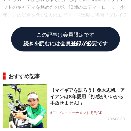
ットのキャディを務めたのが、10歳のエディ・ローリー少
年。この試合を含む2人のエピソードは後に映画『グレイテ
スト・ゲーム』にもなり今も語り継がれています。
この記事は会員限定です
続きを読むには会員登録が必要です
おすすめ記事
【マイギアを語ろう】桑木志帆 ア
イアンは8年愛用「打感がいいから
手放せません!」
ギア プロ・トーナメント 月刊GD
2024.8.30