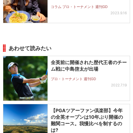
コラム プロ・トーナメント 週刊GD
2023.9.16
あわせて読みたい
全英前に開催された歴代王者のチー
ム戦に中島啓太が出場
プロ・トーナメント 週刊GD
2022.7.19
【PGAツアーファン倶楽部】今年
の全英オープンは10年ぶり開催の
難関コース。我慢比べを制するの
は?