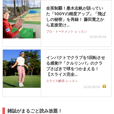
全英制覇！桑木志帆が語ってい
た「100Yの精度アップ」「飛ば
しの秘密」を再録！ 藤田寛之か
ら直接受け…
プロ・トーナメント
レッスン
2026.08.06
インパクトでクラブを1回転させ
る感覚!?「クルリンパ」のクラ
ブさばきで球をつかまえる！
【スライス完全…
スライス解消
レッスン
2026.08.06
雑誌がまるごと読み放題！