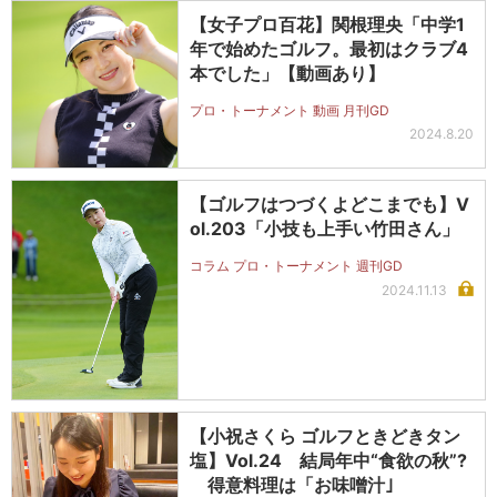
【女子プロ百花】関根理央「中学1
年で始めたゴルフ。最初はクラブ4
本でした」【動画あり】
プロ・トーナメント 動画 月刊GD
2024.8.20
【ゴルフはつづくよどこまでも】V
ol.203「小技も上手い竹田さん」
コラム プロ・トーナメント 週刊GD
2024.11.13
【小祝さくら ゴルフときどきタン
塩】Vol.24 結局年中“食欲の秋”?
得意料理は「お味噌汁｣