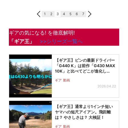
1
2
3
4
5
6
7
ギアの気になる! を徹底解明!
「ギア王」
>>シリーズ一覧へ
【ギア王】ピンの最新ドライバー
「G440 K」は前作「G430 MAX
10K」と比べてどこが進化し…
ギア
動画
2026.04.22
【ギア王】通常より1インチ短い
ヤマハの短尺アイアン。飛距離
は？ やさしさは？ 大検証！
ギア
動画