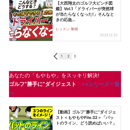
【大西翔太のゴルフ大ピンチ図
鑑】Vol.1「ドライバーが突然球
が当たらなくなった!」そんなと
きの応急…
レッスン
動画
2025.12.23
1
2
3
あなたの「もやもや」をスッキリ解決!
ゴルフ“勝手に”ダイジェスト
>>シリーズ一覧
へ
【動画】ゴルフ“勝手に”ダイジェ
スト＜もやもやFile.32＞「パッ
トのライン、どう読めばいい？」