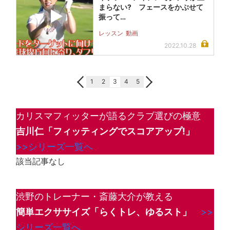
まらない? フェースをかぶせて
振って…
レッスン
動画
2022.10.28
1
2
3
4
5
カリスマフィッターが語るクラブ選びの極意
吉川仁「フィッティングでスコアアップ!」
>>シリーズ一覧へ
該当記事なし
渋野のトレーナー・斎藤大介が教える
簡単エクササイズ「らくトレ、ゆるスト」
>>
シリーズ一覧へ