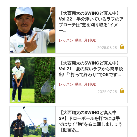
【大西翔太のSWINGど真ん中】
Vol.22 半分浮いているラフのア
プローチは“芝を刈り取る”イメ
ー…
レッスン
動画
月刊GD
2025.08.28
【大西翔太のSWINGど真ん中】
Vol.21 夏の深いラフから簡単脱
出!「“打って終わり”でOKです…
レッスン
動画
月刊GD
2025.07.28
【大西翔太のSWINGど真ん中
SP】ドローボールを打つには手
ではなく“胸”を右に回しましょう
【動画あ…