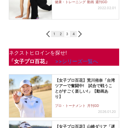
健康・トレーニング
動画
週刊GD
2022.02.01
1
2
3
4
ネクストヒロインを探せ!
「女子プロ百花」
>>シリーズ一覧へ
【女子プロ百花】荒川侑奈「台湾
ツアーで奮闘中! 試合で戦うこ
とがすごく楽しい!」【動画あ
り】
プロ・トーナメント
月刊GD
2026.01.20
【女子プロ百花】山崎ダリア「遅