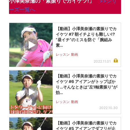
小澤美奈瀬の「素振りでカイケツ!」
>>シリ
ーズ一覧へ
【動画】小澤美奈瀬の素振りでカ
イケツ #7 朝イチよりも難しい!?
“昼イチ”のミスを防ぐ「腕組み
素…
レッスン
動画
2022.11.01
【動画】小澤美奈瀬の素振りでカ
イケツ #6 アイアンがトップばか
り…そんなときは“左1軸素振り”が
効…
レッスン
動画
2022.10.30
【動画】小澤美奈瀬の素振りでカ
イケツ #5 アイアンでダフリが止