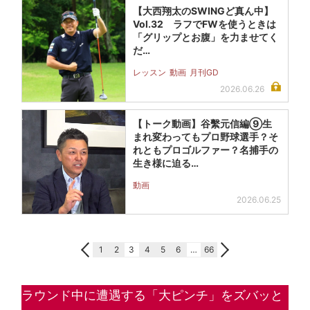
【大西翔太のSWINGど真ん中】
Vol.32 ラフでFWを使うときは
「グリップとお腹」を力ませてく
だ…
レッスン
動画
月刊GD
2026.06.26
【トーク動画】谷繫元信編⑨生
まれ変わってもプロ野球選手？そ
れともプロゴルファー？名捕手の
生き様に迫る…
動画
2026.06.25
1
2
3
4
5
6
…
66
ラウンド中に遭遇する「大ピンチ」をズバッと