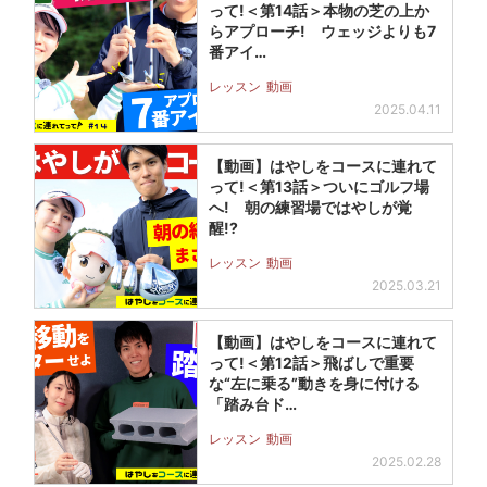
って!＜第14話＞本物の芝の上か
らアプローチ! ウェッジよりも7
番アイ…
レッスン
動画
2025.04.11
【動画】はやしをコースに連れて
って!＜第13話＞ついにゴルフ場
へ! 朝の練習場ではやしが覚
醒!?
レッスン
動画
2025.03.21
【動画】はやしをコースに連れて
って!＜第12話＞飛ばしで重要
な“左に乗る”動きを身に付ける
「踏み台ド…
レッスン
動画
2025.02.28