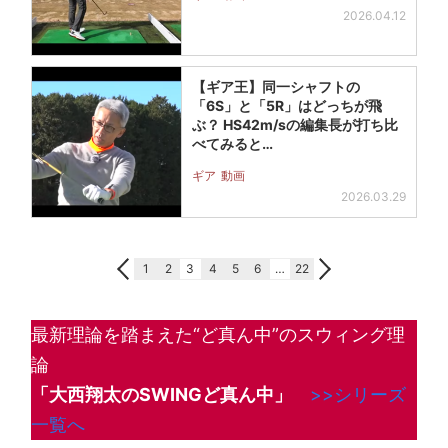
2026.04.12
【ギア王】同一シャフトの
「6S」と「5R」はどっちが飛
ぶ？ HS42m/sの編集長が打ち比
べてみると…
ギア
動画
2026.03.29
1
2
3
4
5
6
…
22
最新理論を踏まえた“ど真ん中”のスウィング理
論
「大西翔太のSWINGど真ん中」
>>シリーズ
一覧へ