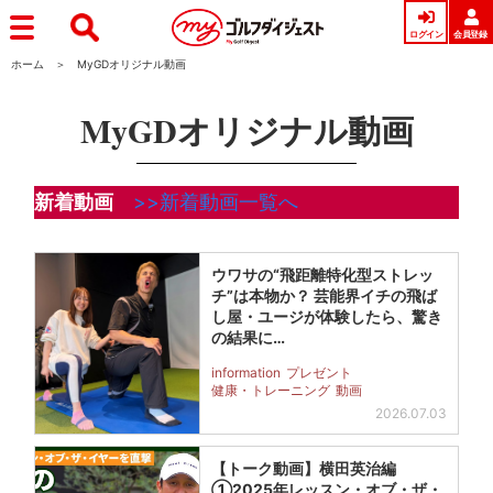
ログイン
会員登録
ホーム
MyGDオリジナル動画
MyGDオリジナル動画
新着動画
>>新着動画一覧へ
ウワサの“飛距離特化型ストレッ
チ”は本物か？ 芸能界イチの飛ば
し屋・ユージが体験したら、驚き
の結果に…
information
プレゼント
健康・トレーニング
動画
2026.07.03
【トーク動画】横田英治編
①2025年レッスン・オブ・ザ・