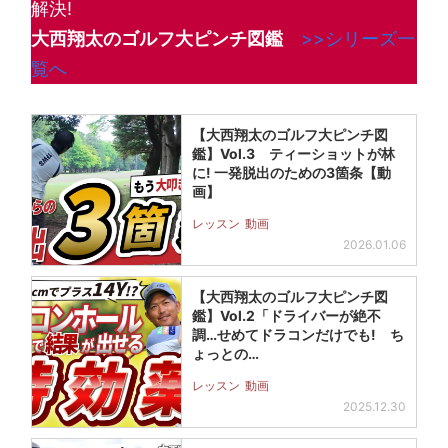
解決!
大西翔太のゴルフ大ピンチ図鑑
>>シリーズ一
覧へ
【大西翔太のゴルフ大ピンチ図
鑑】Vol.3 ティーショットが林
に! 一発脱出のための3箇条【動
画】
レッスン
動画
2026.01.06
【大西翔太のゴルフ大ピンチ図
鑑】Vol.2「ドライバーが絶不
調…せめてドラコンだけでも! ち
ょっとの…
レッスン
動画
2025.12.30