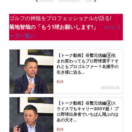
ゴルフの神髄をプロフェッショナルが語る!
菊地智哉の「もう1球お願いします!
」
>>シリ
ーズ一覧へ
【トーク動画】谷繫元信編⑨生
まれ変わってもプロ野球選手？そ
れともプロゴルファー？名捕手の
生き様に迫る…
動画
2026.06.25
【トーク動画】谷繫元信編⑧ス
ライスでもキャリー300Y超！ プ
ロ野球出身者でいちばん飛ぶのは
あの天才…
動画