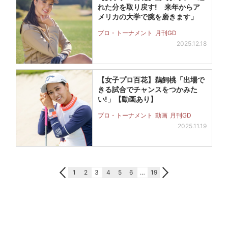
れた分を取り戻す! 来年からア
メリカの大学で腕を磨きます」
プロ・トーナメント
月刊GD
2025.12.18
【女子プロ百花】鵜飼桃「出場で
きる試合でチャンスをつかみた
い!」【動画あり】
プロ・トーナメント
動画
月刊GD
2025.11.19
1
2
3
4
5
6
…
19