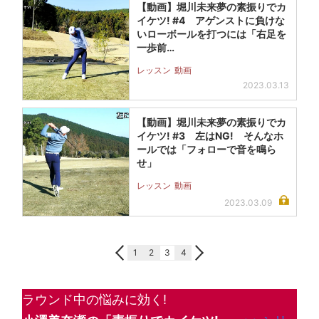
【動画】堀川未来夢の素振りでカ
イケツ! #4 アゲンストに負けな
いローボールを打つには「右足を
一歩前…
レッスン
動画
2023.03.13
【動画】堀川未来夢の素振りでカ
イケツ! #3 左はNG! そんなホ
ールでは「フォローで音を鳴ら
せ」
レッスン
動画
2023.03.09
1
2
3
4
ラウンド中の悩みに効く!