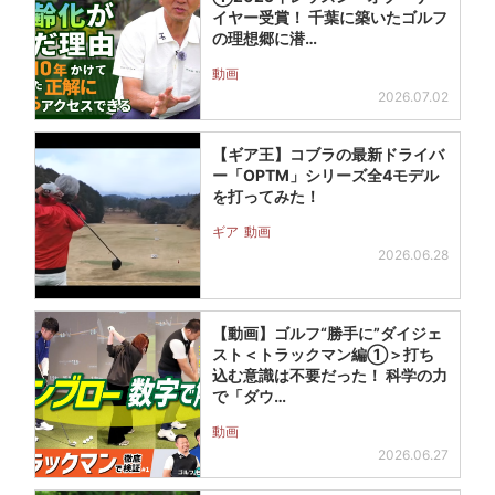
イヤー受賞！ 千葉に築いたゴルフ
の理想郷に潜…
動画
2026.07.02
【ギア王】コブラの最新ドライバ
ー「OPTM」シリーズ全4モデル
を打ってみた！
ギア
動画
2026.06.28
【動画】ゴルフ“勝手に”ダイジェ
スト＜トラックマン編①＞打ち
込む意識は不要だった！ 科学の力
で「ダウ…
動画
2026.06.27