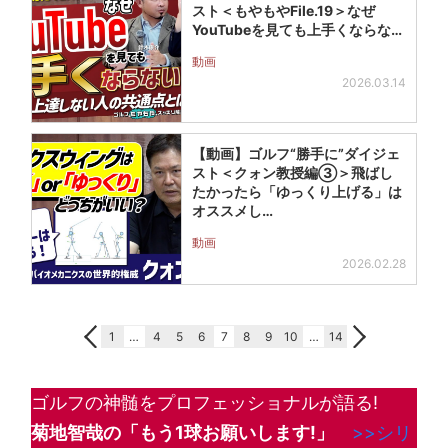
スト＜もやもやFile.19＞なぜ
YouTubeを見ても上手くならな…
動画
2026.03.14
【動画】ゴルフ“勝手に”ダイジェ
スト＜クォン教授編③＞飛ばし
たかったら「ゆっくり上げる」は
オススメし…
動画
2026.02.28
1
…
4
5
6
7
8
9
10
…
14
ゴルフの神髄をプロフェッショナルが語る!
菊地智哉の「もう1球お願いします!
」
>>シリ