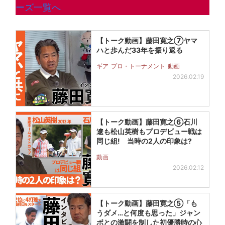
ーズ一覧へ
【トーク動画】藤田寛之⑦ヤマ
ハと歩んだ33年を振り返る
ギア
プロ・トーナメント
動画
2026.02.19
【トーク動画】藤田寛之⑥石川
遼も松山英樹もプロデビュー戦は
同じ組! 当時の2人の印象は?
動画
2026.02.12
【トーク動画】藤田寛之⑤「も
うダメ…と何度も思った」ジャン
ボとの激闘を制した初優勝時の心