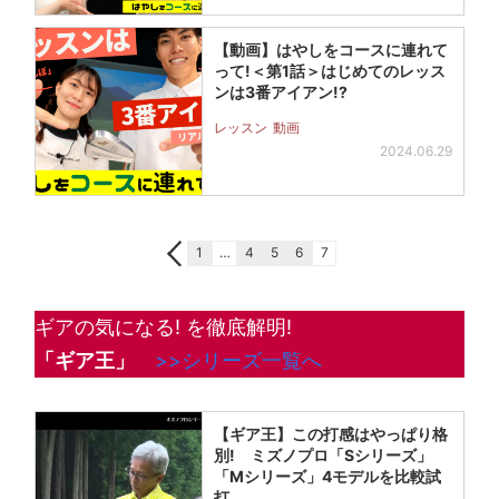
【動画】はやしをコースに連れて
って!＜第1話＞はじめてのレッス
ンは3番アイアン!?
レッスン
動画
2024.06.29
1
…
4
5
6
7
ギアの気になる! を徹底解明!
「ギア王」
>>シリーズ一覧へ
【ギア王】この打感はやっぱり格
別! ミズノプロ「Sシリーズ」
「Mシリーズ」4モデルを比較試
打