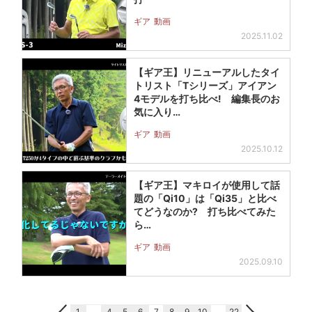
ギア
動画
2025.11.02
【ギア王】リニューアルしたタイ
トリスト「Tシリーズ」アイアン
4モデルを打ち比べ! 編集長のお
気に入り…
ギア
動画
2025.10.12
【ギア王】マキロイが使用して話
題の「Qi10」は「Qi35」と比べ
てどうなのか? 打ち比べてみた
ら…
ギア
動画
2025.09.10
1
…
4
5
6
7
8
9
10
…
22