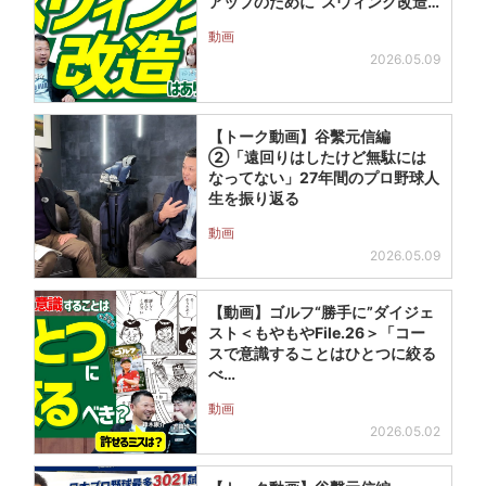
アップのために“スウィング改造…
動画
2026.05.09
【トーク動画】谷繫元信編
②「遠回りはしたけど無駄には
なってない」27年間のプロ野球人
生を振り返る
動画
2026.05.09
【動画】ゴルフ“勝手に”ダイジェ
スト＜もやもやFile.26＞「コー
スで意識することはひとつに絞る
べ…
動画
2026.05.02