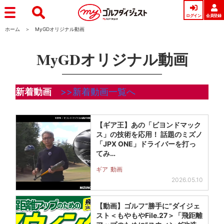
ログイン
会員登録
ホーム
MyGDオリジナル動画
MyGDオリジナル動画
新着動画
>>新着動画一覧へ
【ギア王】あの「ビヨンドマック
ス」の技術を応用！ 話題のミズノ
「JPX ONE」ドライバーを打っ
てみ…
ギア
動画
2026.05.10
【動画】ゴルフ“勝手に”ダイジェ
スト＜もやもやFile.27＞「飛距離