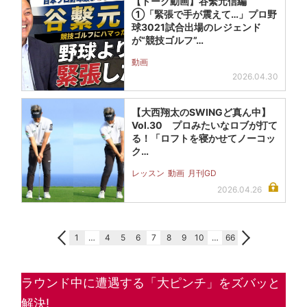
【トーク動画】谷繫元信編
①「緊張で手が震えて…」プロ野
球3021試合出場のレジェンド
が“競技ゴルフ”…
動画
2026.04.30
【大西翔太のSWINGど真ん中】
Vol.30 プロみたいなロブが打て
る！「ロフトを寝かせてノーコッ
ク…
レッスン
動画
月刊GD
2026.04.26
1
…
4
5
6
7
8
9
10
…
66
ラウンド中に遭遇する「大ピンチ」をズバッと
解決!