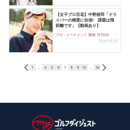
【女子プロ百花】中野桜羽「ドラ
イバーの精度に自信! 課題は飛
距離です」【動画あり】
プロ・トーナメント
動画
月刊GD
2024.05.20
1
…
4
5
6
7
8
9
10
…
19