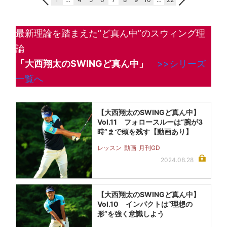
最新理論を踏まえた“ど真ん中”のスウィング理
論
「大西翔太のSWINGど真ん中」
>>シリーズ
一覧へ
【大西翔太のSWINGど真ん中】
Vol.11 フォロースルーは“腕が3
時”まで頭を残す【動画あり】
レッスン
動画
月刊GD
2024.08.28
【大西翔太のSWINGど真ん中】
Vol.10 インパクトは“理想の
形”を強く意識しよう