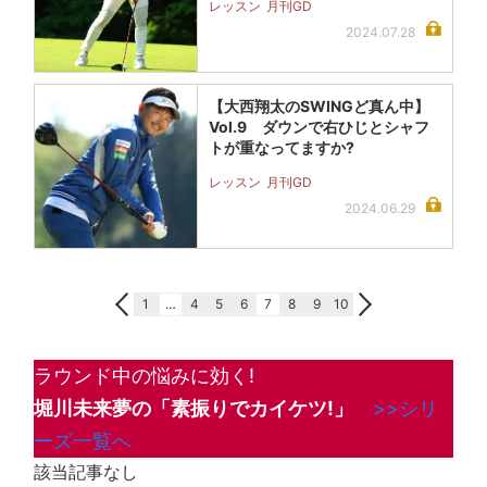
レッスン
月刊GD
2024.07.28
【大西翔太のSWINGど真ん中】
Vol.9 ダウンで右ひじとシャフ
トが重なってますか?
レッスン
月刊GD
2024.06.29
1
…
4
5
6
7
8
9
10
ラウンド中の悩みに効く!
堀川未来夢の「素振りでカイケツ!」
>>シリ
ーズ一覧へ
該当記事なし