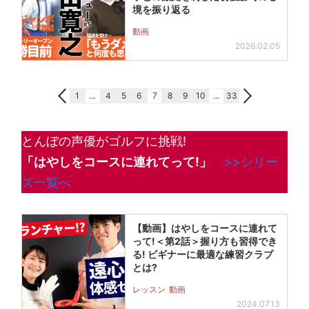
境を振り返る
動画
2026.02.05
1
…
4
5
6
7
8
9
10
…
33
とんぼの声優がゴルフに挑戦!
「はやしをコースに連れてって!」
>>シリー
ズ一覧へ
【動画】はやしをコースに連れて
って!＜第2話＞握り方も習得でき
る! ビギナーに最適な練習クラブ
とは?
レッスン
動画
2024.07.13