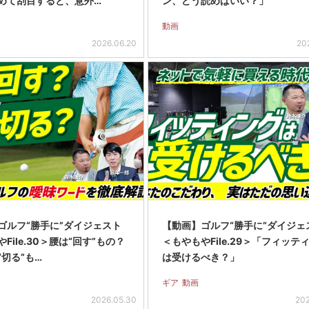
めて刮目すると、意外…
ン、どう読めばいい？」
動画
2026.06.20
20
ゴルフ“勝手に”ダイジェスト
【動画】ゴルフ“勝手に”ダイジェ
File.30＞腰は“回す”もの？
＜もやもやFile.29＞「フィッテ
“切る”も…
は受けるべき？」
ギア
動画
2026.05.30
202