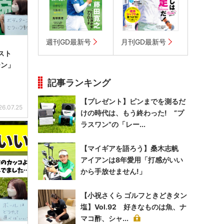
週刊GD最新号
月刊GD最新号
スト
ーン」
記事ランキング
【プレゼント】ピンまでを測るだ
26.07.25
けの時代は、もう終わった! “プ
ラスワン”の「レー...
【マイギアを語ろう】桑木志帆
アイアンは8年愛用「打感がいい
から手放せません!」
【小祝さくら ゴルフときどきタン
塩】Vol.92 好きなものは魚、ナ
マコ酢、シャ...