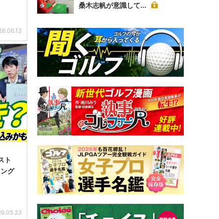
桑木志帆が意識して...
26.06.13
スト
ィング
6.05.23