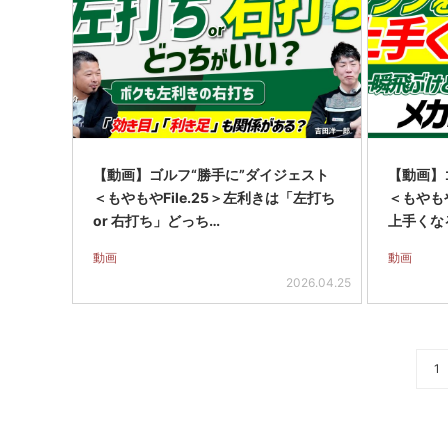
【動画】ゴルフ“勝手に”ダイジェスト
【動画】
＜もやもやFile.25＞左利きは「左打ち
＜もやもや
or 右打ち」どっち…
上手くな
動画
動画
2026.04.25
1