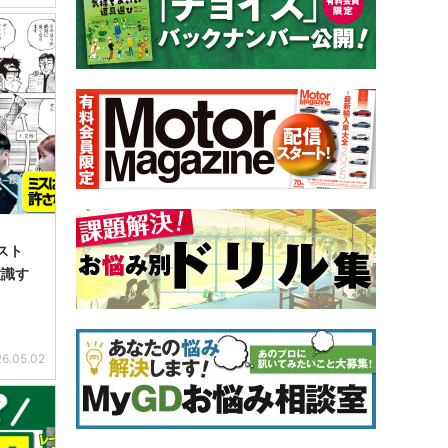
スト
意識す
6.05.02