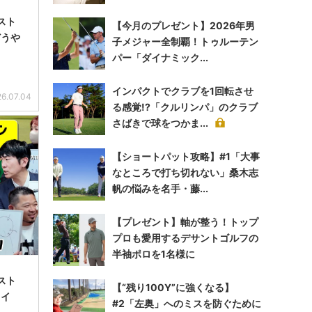
スト
【今月のプレゼント】2026年男
どうや
子メジャー全制覇！トゥルーテン
パー「ダイナミック...
インパクトでクラブを1回転させ
6.07.04
る感覚!?「クルリンパ」のクラブ
さばきで球をつかま...
【ショートパット攻略】#1「大事
なところで打ち切れない」桑木志
帆の悩みを名手・藤...
【プレゼント】軸が整う！トップ
プロも愛用するデサントゴルフの
半袖ポロを1名様に
スト
【“残り100Y”に強くなる】
ライ
#2「左奥」へのミスを防ぐために