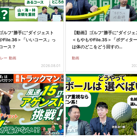
ゴルフ“勝手に”ダイジェスト
【動画】ゴルフ“勝手に”ダイジェ
File.36＞「いいコース」っ
＜もやもやFile.35＞「ボディタ
コース？
は体のどこをどう回すの…
レー
動画
動画
2026.08.01
20