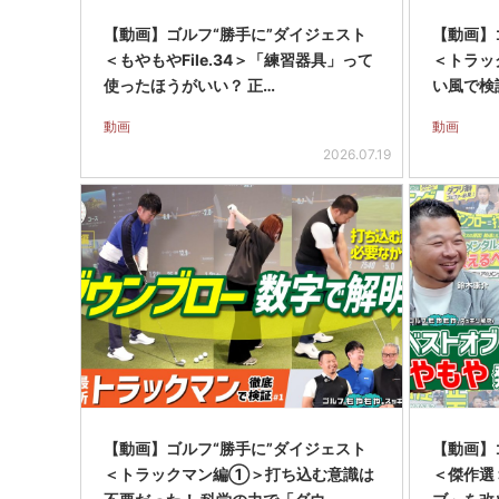
【動画】ゴルフ“勝手に”ダイジェスト
【動画】
＜もやもやFile.34＞「練習器具」って
＜トラッ
使ったほうがいい？ 正…
い風で検
動画
動画
2026.07.19
【動画】ゴルフ“勝手に”ダイジェスト
【動画】
＜トラックマン編①＞打ち込む意識は
＜傑作選