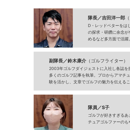
隊長／吉田洋一郎
（
D・レッドベターをは
の探求・研鑽に余念が
めるなど多方面で活躍
副隊長／鈴木康介
（ゴルフライター）
2003年ゴルフダイジェストに入社し各誌を
多くのゴルフ記事を執筆。プロからアマチ
験を活かし、文章でゴルフの魅力を伝える
隊員／S子
ゴルフが好きすぎるあ
チュアゴルファーのも