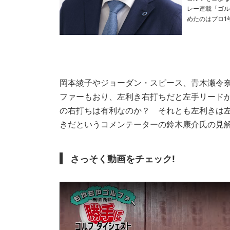
レー連載「ゴルフ
めたのはプロ1
でした。ボクは
のか、どっちな
岡本綾子やジョーダン・スピース、青木瀬令
ファーもおり、左利き右打ちだと左手リード
の右打ちは有利なのか？ それとも左利きは
きだというコメンテーターの鈴木康介氏の見
さっそく動画をチェック!