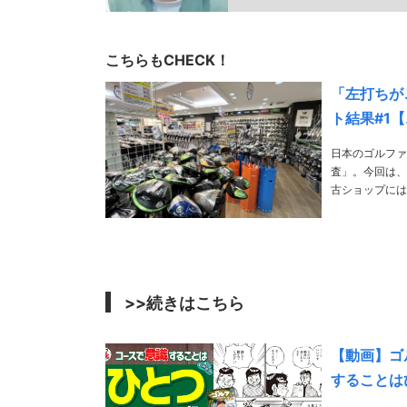
こちらもCHECK！
「左打ちが
ト結果#1
日本のゴルファ
査」。今回は、
古ショップには所
人に1人と言わ
することは……
>>続きはこちら
【動画】ゴル
することは