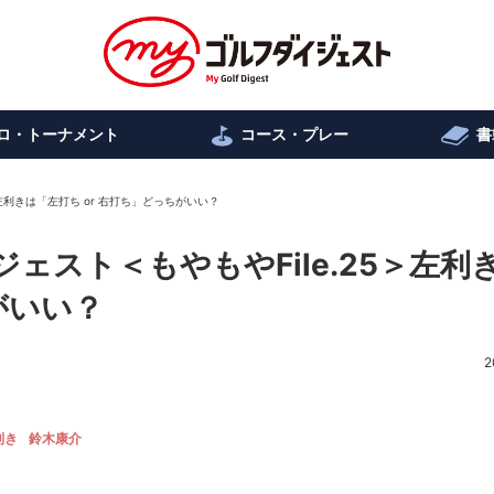
ロ・トーナメント
コース・プレー
書
＞左利きは「左打ち or 右打ち」どっちがいい？
ェスト＜もやもやFile.25＞左利
がいい？
2
利き
鈴木康介