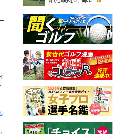
前でも叩かない、脳の...
ゴ
を
し
リ