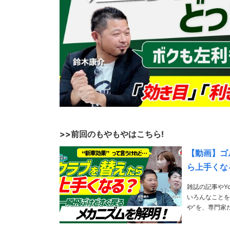
>>前回のもやもやはこちら!
【動画】ゴル
ら上手くな
雑誌の記事やY
いろんなことを
や”を、専門家