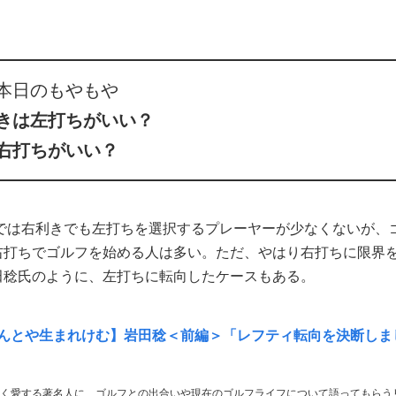
本日のもやもや
きは左打ちがいい？
右打ちがいい？
野球では右利きでも左打ちを選択するプレーヤーが少なくないが、
右打ちでゴルフを始める人は多い。ただ、やはり右打ちに限界
田稔氏のように、左打ちに転向したケースもある。
んとや生まれけむ】岩田稔＜前編＞「レフティ転向を決断しま
く愛する著名人に、ゴルフとの出合いや現在のゴルフライフについて語ってもらう