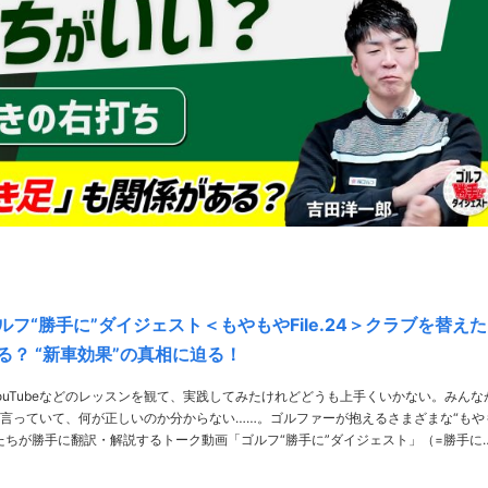
フ“勝手に”ダイジェスト＜もやもやFile.24＞クラブを替えた
る？ “新車効果”の真相に迫る！
ouTubeなどのレッスンを観て、実践してみたけれどどうも上手くいかない。みんな
言っていて、何が正しいのか分からない……。ゴルファーが抱えるさまざまな“もや
たちが勝手に翻訳・解説するトーク動画「ゴルフ“勝手に”ダイジェスト」（=勝手に
GD）。第24回のテーマは、クラブを替えることの効用について。 >>前回のも……