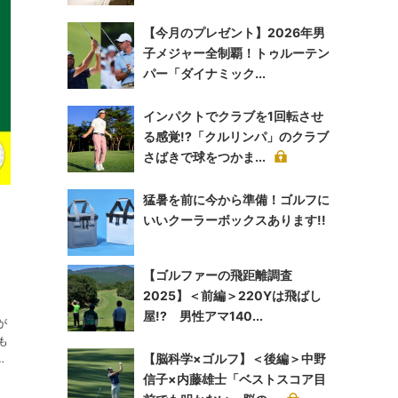
【今月のプレゼント】2026年男
子メジャー全制覇！トゥルーテン
パー「ダイナミック...
インパクトでクラブを1回転させ
る感覚!?「クルリンパ」のクラブ
さばきで球をつかま...
猛暑を前に今から準備！ゴルフに
いいクーラーボックスあります!!
【ゴルファーの飛距離調査
2025】＜前編＞220Yは飛ばし
屋!? 男性アマ140...
が
も
【脳科学×ゴルフ】＜後編＞中野
信子×内藤雄士「ベストスコア目