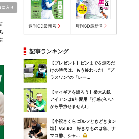
気に入り
な
週刊GD最新号
月刊GD最新号
ち
左
記事ランキング
【プレゼント】ピンまでを測るだ
けの時代は、もう終わった! “プ
ラスワン”の「レー...
【マイギアを語ろう】桑木志帆
アイアンは8年愛用「打感がいい
から手放せません!」
【小祝さくら ゴルフときどきタン
塩】Vol.92 好きなものは魚、ナ
マコ酢、シャ...