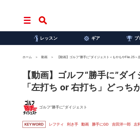
レッスン
ギア
プ
ホーム
動画
【動画】ゴルフ“勝手に”ダイジェスト＜もやもやFile.25
【動画】ゴルフ“勝手に”ダイジ
「左打ち or 右打ち」どっち
ゴルフ“勝手に”ダイジェスト
KEYWORD
レフティ
利き手
動画
勝手にGD
吉田洋一郎
左