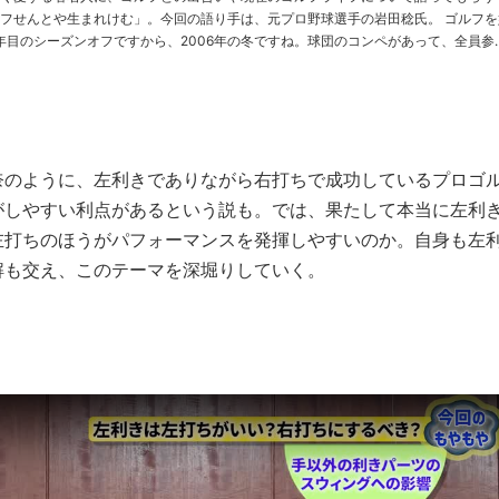
せんとや生まれけむ」。今回の語り手は、元プロ野球選手の岩田稔氏。 ゴルフを始
年目のシーズンオフですから、2006年の冬ですね。球団のコンペがあって、全員参
左投げ左打ちですが、ゴルフはやったことなかったので、「左がいいのか、右がい
んや……
奈のように、左利きでありながら右打ちで成功しているプロゴ
がしやすい利点があるという説も。では、果たして本当に左利
左打ちのほうがパフォーマンスを発揮しやすいのか。自身も左
解も交え、このテーマを深堀りしていく。