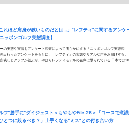
これほど肩身が狭いものだとは…」“レフティ”に関するアンケ
【ニッポンゴルフ実態調査】
ーの実態や実情をアンケート調査によって明らかにする「ニッポンゴルフ実態調
先日行ったアンケートをもとに、「レフティ」の実態やリアルな声をお届けする。 中
狭しとクラブが並ぶが、やはりレフティモデルの在庫は限られている 日本では10
れる「左利き」。しかしゴルフでは、そこまでの割合でレフティのゴルファーと遭
フ“勝手に”ダイジェスト＜もやもやFile.26＞「コースで意識
ひとつに絞るべき？」上手くなる“ミス”との付き合い方