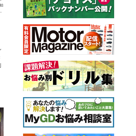
加
い
ル
き
利