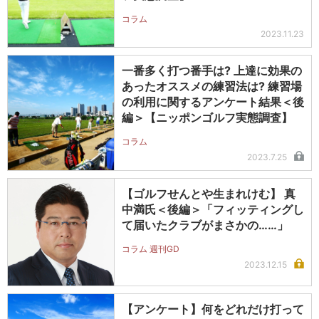
コラム
2023.11.23
一番多く打つ番手は? 上達に効果の
あったオススメの練習法は? 練習場
の利用に関するアンケート結果＜後
編＞【ニッポンゴルフ実態調査】
コラム
2023.7.25
【ゴルフせんとや生まれけむ】 真
中満氏＜後編＞「フィッティングし
て届いたクラブがまさかの……」
コラム 週刊GD
2023.12.15
【アンケート】何をどれだけ打って