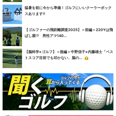
猛暑を前に今から準備！ゴルフにいいクーラーボック
スあります!!
【ゴルファーの飛距離調査2025】＜前編＞220Yは飛
ばし屋!? 男性アマ140...
【脳科学×ゴルフ】＜後編＞中野信子×内藤雄士「ベス
トスコア目前でも叩かない、脳の...