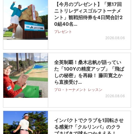
【今月のプレゼント】「第17回
ニトリレディスゴルフトーナメ
ント」観戦招待券を4日間合計2
0組40名…
プレゼント
2026.08.06
全英制覇！桑木志帆が語ってい
た「100Yの精度アップ」「飛ば
しの秘密」を再録！ 藤田寛之か
ら直接受け…
プロ・トーナメント
レッスン
2026.08.06
インパクトでクラブを1回転させ
る感覚!?「クルリンパ」のクラ
ブさばきで球をつかまえる！