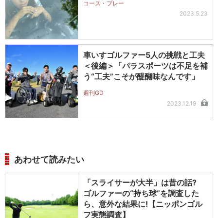
コース・プレー
2023.5.23
車いすゴルファー5人の挑戦と工夫
＜後編＞「パラスポーツは不足を補
う“工夫”こそが醍醐味なんです」
週刊GD
2023.12.19
あわせて読みたい
「スライサーが大半」は昔の話?
ゴルファーの“持ち球”を調査した
ら、意外な結果に!【ニッポンゴル
フ実態調査】