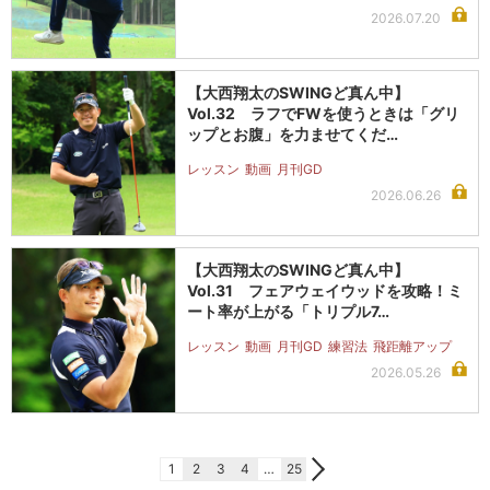
2026.07.20
【大西翔太のSWINGど真ん中】
Vol.32 ラフでFWを使うときは「グリ
ップとお腹」を力ませてくだ…
レッスン
動画
月刊GD
2026.06.26
【大西翔太のSWINGど真ん中】
Vol.31 フェアウェイウッドを攻略！ミ
ート率が上がる「トリプル7…
レッスン
動画
月刊GD
練習法
飛距離アップ
2026.05.26
1
2
3
4
…
25