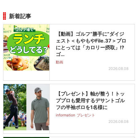
新着記事
【動画】ゴルフ“勝手に”ダイジ
ェスト＜もやもやFile.37＞プロ
にとっては「カロリー摂取」!?
ゴ…
動画
2026.08.08
【プレゼント】軸が整う！トッ
ププロも愛用するデサントゴル
フの半袖ポロを1名様に
information
プレゼント
2026.08.08