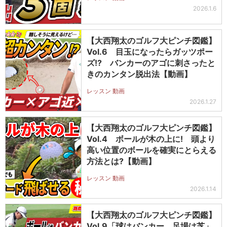
2026.1.6
【大西翔太のゴルフ大ピンチ図鑑】
Vol.6 目玉になったらガッツポー
ズ!? バンカーのアゴに刺さったと
きのカンタン脱出法【動画】
レッスン 動画
2026.1.27
【大西翔太のゴルフ大ピンチ図鑑】
Vol.4 ボールが木の上に! 頭より
高い位置のボールを確実にとらえる
方法とは?【動画】
レッスン 動画
2026.1.14
【大西翔太のゴルフ大ピンチ図鑑】
Vol.9「球はバンカー、足場は芝」