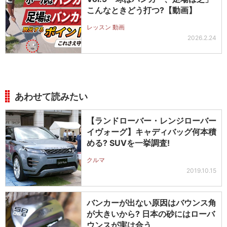
こんなときどう打つ?【動画】
レッスン 動画
2026.2.24
あわせて読みたい
【ランドローバー・レンジローバー
イヴォーグ】キャディバッグ何本積
める? SUVを一挙調査!
クルマ
2019.10.15
バンカーが出ない原因はバウンス角
が大きいから? 日本の砂にはローバ
ウンスが実は合う