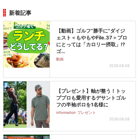
新着記事
【動画】ゴルフ“勝手に”ダイジ
ェスト＜もやもやFile.37＞プロ
にとっては「カロリー摂取」!?
ゴ…
動画
2026.08.08
【プレゼント】軸が整う！トッ
ププロも愛用するデサントゴル
フの半袖ポロを1名様に
information
プレゼント
2026.08.08