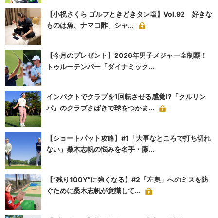
【小祝さくら ゴルフときどきタン塩】Vol.92 好きな
ものは魚、ナマコ酢、シャ...
【今月のプレゼント】2026年男子メジャー全制覇！
トゥルーテンパー「ダイナミック...
インパクトでクラブを1回転させる感覚!?「クルリン
パ」のクラブさばきで球をつかま...
【ショートパット攻略】#1「大事なところで打ち切れ
ない」桑木志帆の悩みを名手・藤...
【“残り100Y”に強くなる】#2「左奥」へのミスを防
ぐために桑木志帆が意識して...