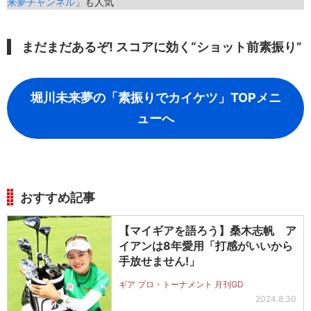
来夢チャンネル
」も人気
まだまだあるぞ! スコアに効く“ショット前素振り”
堀川未来夢の「素振りでカイケツ」TOPメニ
ューへ
おすすめ記事
【マイギアを語ろう】桑木志帆 ア
イアンは8年愛用「打感がいいから
手放せません!」
ギア プロ・トーナメント 月刊GD
2024.8.30