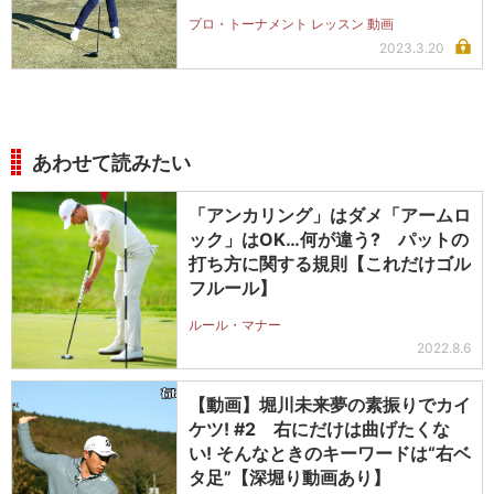
プロ・トーナメント レッスン 動画
2023.3.20
あわせて読みたい
「アンカリング」はダメ「アームロ
ック」はOK…何が違う? パットの
打ち方に関する規則【これだけゴル
フルール】
ルール・マナー
2022.8.6
【動画】堀川未来夢の素振りでカイ
ケツ! #2 右にだけは曲げたくな
い! そんなときのキーワードは“右ベ
タ足”【深堀り動画あり】