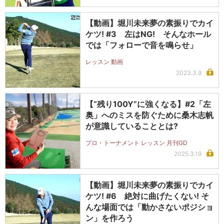
【動画】堀川未来夢の素振りでカイ
ケツ! #3 左はNG! そんなホール
では「フォローで音を鳴らせ」
レッスン 動画
2023.3.9
【“残り100Y”に強くなる】#2「左
奥」へのミスを防ぐために桑木志帆
が意識していることとは?
プロ・トーナメント レッスン 月刊GD
2025.3.19
【動画】堀川未来夢の素振りでカイ
ケツ! #6 絶対に曲げたくない! そ
んな場面では「動かさないポジショ
ン」を作ろう