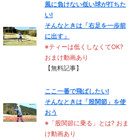
風に負けない低い球が打ちた
い!
そんなときは「右足を一歩前
に出す」
※ティーは低くしなくてOK?
おまけ動画あり
【無料記事】
ここ一番で飛ばしたい!
そんなときは「股関節」を使
おう
※「股関節に乗る」とは? おま
け動画あり