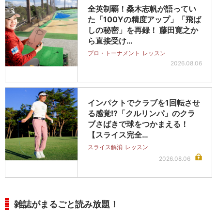
全英制覇！桑木志帆が語ってい
た「100Yの精度アップ」「飛ば
しの秘密」を再録！ 藤田寛之か
ら直接受け…
プロ・トーナメント
レッスン
2026.08.06
インパクトでクラブを1回転させ
る感覚!?「クルリンパ」のクラ
ブさばきで球をつかまえる！
【スライス完全…
スライス解消
レッスン
2026.08.06
雑誌がまるごと読み放題！