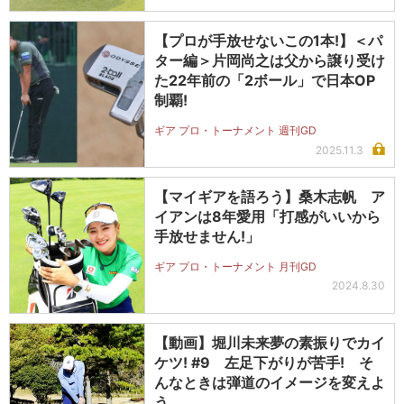
【プロが手放せないこの1本!】＜パ
ター編＞片岡尚之は父から譲り受け
た22年前の「2ボール」で日本OP
制覇!
ギア プロ・トーナメント 週刊GD
2025.11.3
【マイギアを語ろう】桑木志帆 ア
イアンは8年愛用「打感がいいから
手放せません!」
ギア プロ・トーナメント 月刊GD
2024.8.30
【動画】堀川未来夢の素振りでカイ
ケツ! #9 左足下がりが苦手! そ
んなときは弾道のイメージを変えよ
う