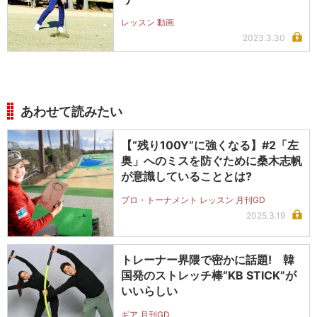
レッスン 動画
2023.3.30
あわせて読みたい
【“残り100Y”に強くなる】#2「左
奥」へのミスを防ぐために桑木志帆
が意識していることとは?
プロ・トーナメント レッスン 月刊GD
2025.3.19
トレーナー界隈で密かに話題! 韓
国発のストレッチ棒“KB STICK”が
いいらしい
ギア 月刊GD