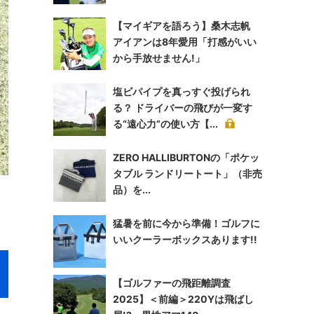
【マイギアを語ろう】桑木志帆
アイアンは8年愛用「打感がいい
から手放せません!」
塩ビパイプを真っすぐ投げられ
る？ ドライバーの飛びが一変す
る“遠心力”の使い方【...
ZERO HALLIBURTONの「ポケッ
タブル ランドリートート」（非売
品）を...
猛暑を前に今から準備！ゴルフに
いいクーラーボックスあります!!
【ゴルファーの飛距離調査
2025】＜前編＞220Yは飛ばし