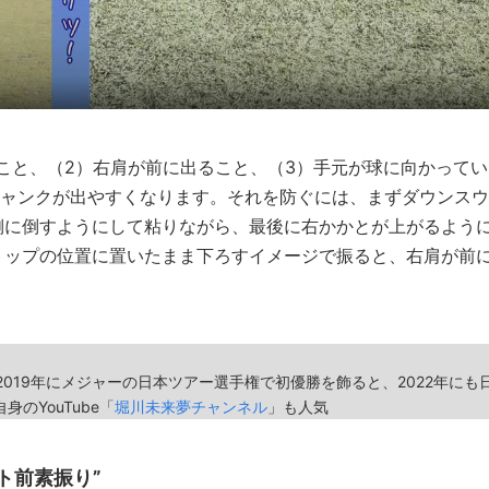
こと、（2）右肩が前に出ること、（3）手元が球に向かってい
シャンクが出やすくなります。それを防ぐには、まずダウンスウ
側に倒すようにして粘りながら、最後に右かかとが上がるよう
トップの位置に置いたまま下ろすイメージで振ると、右肩が前
」
2019年にメジャーの日本ツアー選手権で初優勝を飾ると、2022年にも
のYouTube「
堀川未来夢チャンネル
」も人気
ト前素振り”