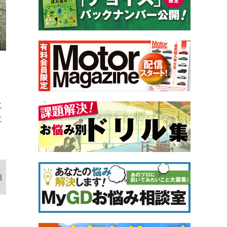
に
に
日