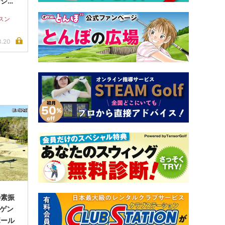
ジショ
スン
3.20
の素振
アゲン
ボール