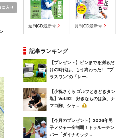
気に入り
週刊GD最新号
月刊GD最新号
ン
記事ランキング
【プレゼント】ピンまでを測るだ
けの時代は、もう終わった! “プ
ラスワン”の「レー...
【小祝さくら ゴルフときどきタン
塩】Vol.92 好きなものは魚、ナ
マコ酢、シャ...
【今月のプレゼント】2026年男
子メジャー全制覇！トゥルーテン
パー「ダイナミック...