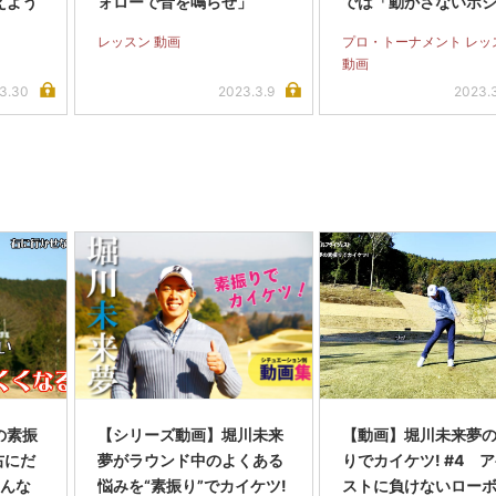
えよう
ォローで音を鳴らせ」
では「動かさないポ
ン」を作ろう
レッスン 動画
プロ・トーナメント レッ
動画
3.30
2023.3.9
2023.
の素振
【シリーズ動画】堀川未来
【動画】堀川未来夢
右にだ
夢がラウンド中のよくある
りでカイケツ! #4 
そんな
悩みを“素振り”でカイケツ!
ストに負けないロー