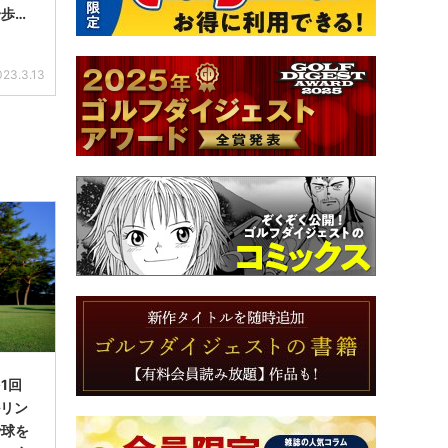
一歩前
023.3.13
1回
ルリン
で球を