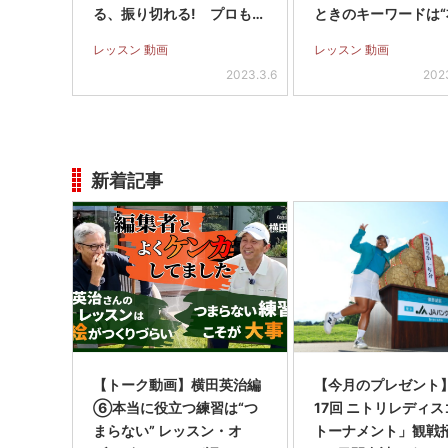
る、振り切れる! プロも実
ときのキーワードは“
践する素振りテク
タ足”【深堀り動画あ
レッスン 動画
レッスン 動画
2023.3.6
202
新着記事
【トーク動画】横田英治編
【今月のプレゼント
⑥本当に役立つ練習は“つ
17回 ニトリレディ
まらない” レッスン・オ
トーナメント」観戦