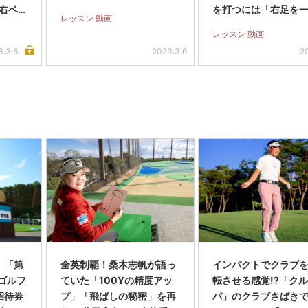
右ベ
を打つには「右足を
レッスン 動画
り】
に出す」
レッスン 動画
3.3.6
2023.3.6
2
】「第
全英制覇！桑木志帆が語っ
インパクトでクラブを
スゴルフ
ていた「100Yの精度アッ
転させる感覚!?「ク
招待券
プ」「飛ばしの秘密」を再
パ」のクラブさばき