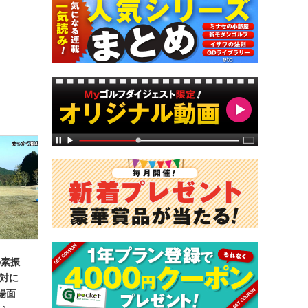
の素振
絶対に
場面