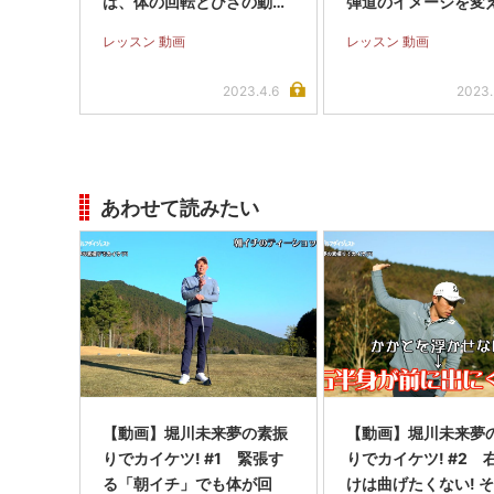
は、体の回転とひざの動か
弾道のイメージを変
し方がポイント
レッスン 動画
レッスン 動画
2023.4.6
2023.
あわせて読みたい
【動画】堀川未来夢の素振
【動画】堀川未来夢
りでカイケツ! #1 緊張す
りでカイケツ! #2 
る「朝イチ」でも体が回
けは曲げたくない! 