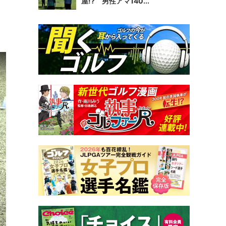
屋!? 男性アマ140...