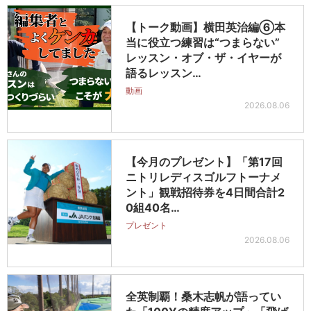
【トーク動画】横田英治編⑥本
当に役立つ練習は“つまらない”
レッスン・オブ・ザ・イヤーが
語るレッスン…
動画
2026.08.06
【今月のプレゼント】「第17回
ニトリレディスゴルフトーナメ
ント」観戦招待券を4日間合計2
0組40名…
プレゼント
2026.08.06
全英制覇！桑木志帆が語ってい