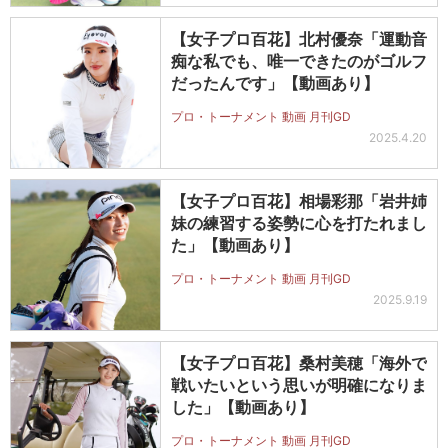
【女子プロ百花】北村優奈「運動音
痴な私でも、唯一できたのがゴルフ
だったんです」【動画あり】
プロ・トーナメント 動画 月刊GD
2025.4.20
【女子プロ百花】相場彩那「岩井姉
妹の練習する姿勢に心を打たれまし
た」【動画あり】
プロ・トーナメント 動画 月刊GD
2025.9.19
【女子プロ百花】桑村美穂「海外で
戦いたいという思いが明確になりま
した」【動画あり】
プロ・トーナメント 動画 月刊GD