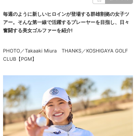
毎週のように新しいヒロインが登場する群雄割拠の女子ツ
アー。そんな第一線で活躍するプレーヤーを目指し、日々
奮闘する美女ゴルファーを紹介!
PHOTO／Takaaki Miura THANKS／KOSHIGAYA GOLF
CLUB【PGM】