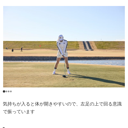
気持ちが入ると体が開きやすいので、左足の上で回る意識
で振っています