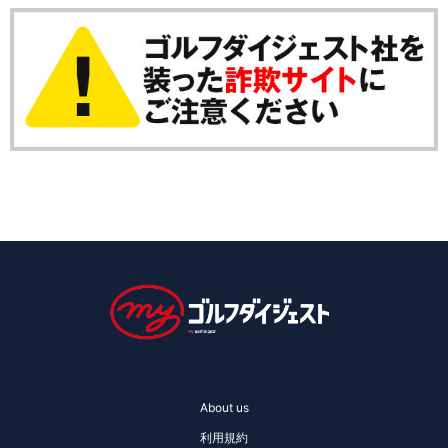
About us
利用規約