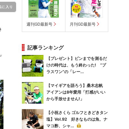
気に入り
週刊GD最新号
月刊GD最新号
巻
記事ランキング
デ
【プレゼント】ピンまでを測るだ
けの時代は、もう終わった! “プ
ラスワン”の「レー...
【マイギアを語ろう】桑木志帆
アイアンは8年愛用「打感がいい
から手放せません!」
【小祝さくら ゴルフときどきタン
塩】Vol.92 好きなものは魚、ナ
マコ酢、シャ...