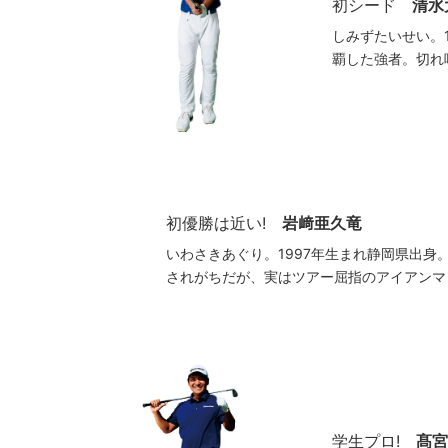
初シード
清水
しみずたいせい。
覇した強者。切れ
初優勝は近い!
岩﨑亜久竜
いわさきあぐり。1997年生まれ静岡県出身
されがちだが、実はツアー屈指のアイアンマ
学生プロ!
髙