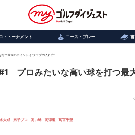
ロ・トーナメント
コース・プレー
書
を打つ最大のポイントは“クラブの入れ方”
#1 プロみたいな高い球を打つ最
水大成
男子プロ
高い球
高弾道
髙宮千聖