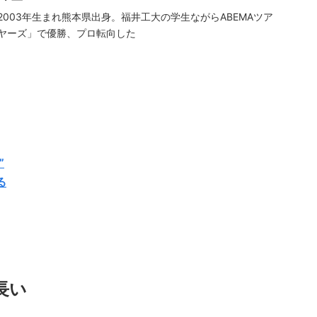
2003年生まれ熊本県出身。福井工大の学生ながらABEMAツア
ヤーズ」で優勝、プロ転向した
”
る
長い