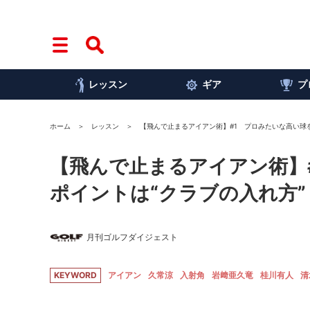
レッスン
ギア
プ
ホーム
レッスン
【飛んで止まるアイアン術】#1 プロみたいな高い球
【飛んで止まるアイアン術】
ポイントは“クラブの入れ方”
月刊ゴルフダイジェスト
KEYWORD
アイアン
久常涼
入射角
岩﨑亜久竜
桂川有人
清