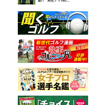
屋!? 男性アマ140...