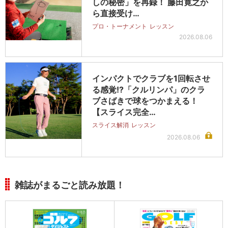
しの秘密」を再録！ 藤田寛之か
ら直接受け…
プロ・トーナメント
レッスン
2026.08.06
インパクトでクラブを1回転させ
る感覚!?「クルリンパ」のクラ
ブさばきで球をつかまえる！
【スライス完全…
スライス解消
レッスン
2026.08.06
雑誌がまるごと読み放題！