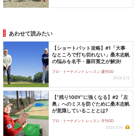
あわせて読みたい
【ショートパット攻略】#1「大事
なところで打ち切れない」桑木志帆
の悩みを名手・藤田寛之が解決!
プロ・トーナメント レッスン 週刊GD
2024.2.12
【“残り100Y”に強くなる】#2「左
奥」へのミスを防ぐために桑木志帆
が意識していることとは?
プロ・トーナメント レッスン 月刊GD
2025.3.19