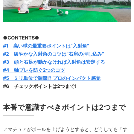
●CONTENTS●
#1 高い球の最重要ポイントは“入射角”
#2 緩やかな入射角のコツは“右肩の押し込み”
#3 頭と右足が動かなければ入射角は安定する
#4 軸ブレを防ぐ2つのコツ
#5 ミリ単位で調節!? プロのインパクト感覚
#6 チェックポイントは2つまで!
本番で意識すべきポイントは2つまで
アマチュアがボールを上げようとすると、どうしても「す