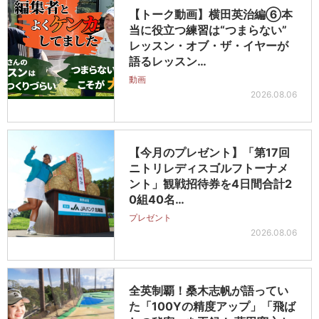
【トーク動画】横田英治編⑥本
当に役立つ練習は“つまらない”
レッスン・オブ・ザ・イヤーが
語るレッスン…
動画
2026.08.06
【今月のプレゼント】「第17回
ニトリレディスゴルフトーナメ
ント」観戦招待券を4日間合計2
0組40名…
プレゼント
2026.08.06
全英制覇！桑木志帆が語ってい
た「100Yの精度アップ」「飛ば