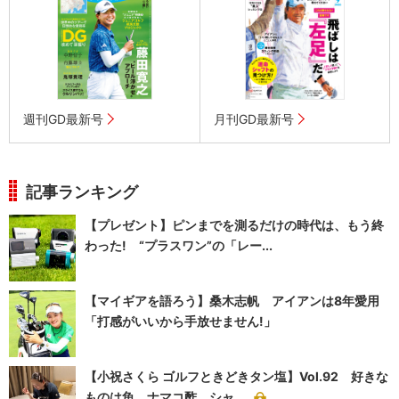
週刊GD最新号
月刊GD最新号
記事ランキング
【プレゼント】ピンまでを測るだけの時代は、もう終
わった! “プラスワン”の「レー...
【マイギアを語ろう】桑木志帆 アイアンは8年愛用
「打感がいいから手放せません!」
【小祝さくら ゴルフときどきタン塩】Vol.92 好きな
ものは魚、ナマコ酢、シャ...