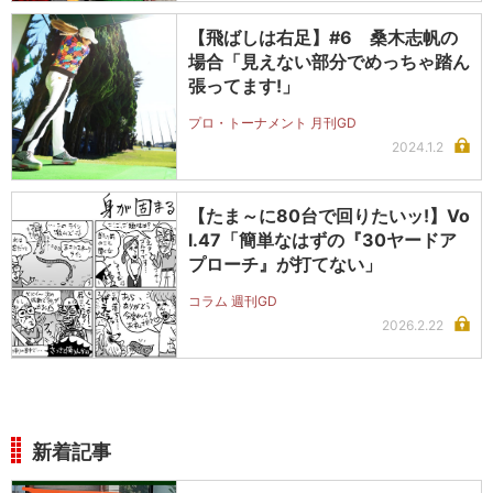
【飛ばしは右足】#6 桑木志帆の
場合「見えない部分でめっちゃ踏ん
張ってます!」
プロ・トーナメント 月刊GD
2024.1.2
【たま～に80台で回りたいッ!】Vo
l.47「簡単なはずの『30ヤードア
プローチ』が打てない」
コラム 週刊GD
2026.2.22
新着記事