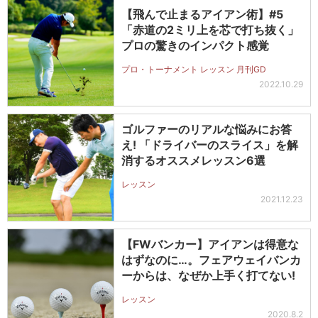
【飛んで止まるアイアン術】#5
「赤道の2ミリ上を芯で打ち抜く」
プロの驚きのインパクト感覚
プロ・トーナメント レッスン 月刊GD
2022.10.29
ゴルファーのリアルな悩みにお答
え! 「ドライバーのスライス」を解
消するオススメレッスン6選
レッスン
2021.12.23
【FWバンカー】アイアンは得意な
はずなのに…。フェアウェイバンカ
ーからは、なぜか上手く打てない!
レッスン
2020.8.2