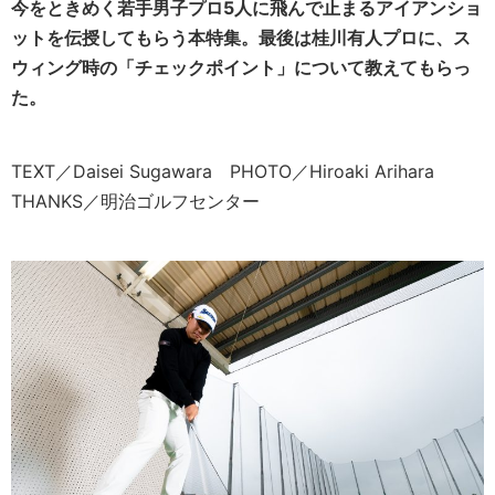
今をときめく若手男子プロ5人に飛んで止まるアイアンショ
ットを伝授してもらう本特集
。
最後
は
桂川有人プロに、ス
ウィング時の「チェックポイント」について教えてもらっ
た。
TEXT／Daisei Sugawara PHOTO／Hiroaki Arihara
THANKS／明治ゴルフセンター