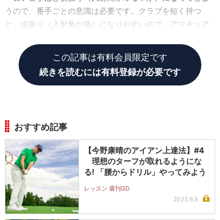
うので、番手ごとの意識は必要です。クラブを短く持つ
と、縦振り（入射角が急）になりやすいので、アマチュア
にはおすすめです」
この記事は有料会員限定です
続きを読むには有料登録が必要です
おすすめ記事
【今野康晴のアイアン上達法】#4
理想のターフが取れるようにな
る! 「腰からドリル」やってみよう
レッスン 週刊GD
2023.6.9