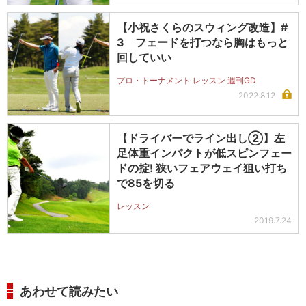
【小祝さくらのスウィング改造】#
3 フェードを打つなら胸はもっと
回していい
プロ・トーナメント レッスン 週刊GD
2022.8.12
【ドライバーでライン出し②】左
足体重インパクトが低スピンフェー
ドの掟! 狭いフェアウェイ狙い打ち
で85を切る
レッスン
2019.7.24
あわせて読みたい