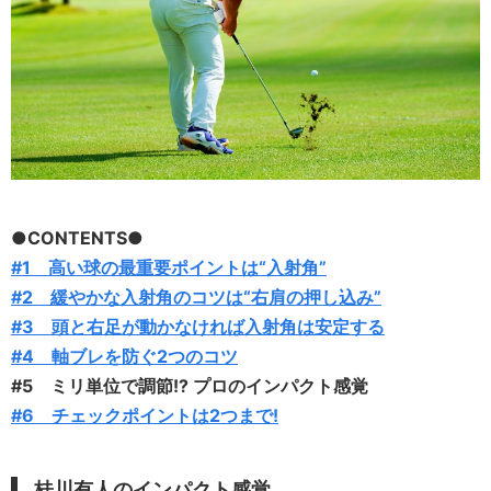
●CONTENTS●
#1 高い球の最重要ポイントは“入射角”
#2 緩やかな入射角のコツは“右肩の押し込み”
#3 頭と右足が動かなければ入射角は安定する
#4 軸ブレを防ぐ2つのコツ
#5 ミリ単位で調節!? プロのインパクト感覚
#6 チェックポイントは2つまで!
桂川有人のインパクト感覚