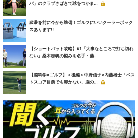
パ」のクラブさばきで球をつかま...
猛暑を前に今から準備！ゴルフにいいクーラーボック
スあります!!
【ショートパット攻略】#1「大事なところで打ち切れ
ない」桑木志帆の悩みを名手・藤...
【脳科学×ゴルフ】＜後編＞中野信子×内藤雄士「ベス
トスコア目前でも叩かない、脳の...