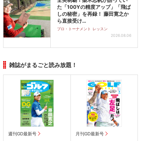
全英制覇！桑木志帆が語ってい
た「100Yの精度アップ」「飛ば
しの秘密」を再録！ 藤田寛之か
ら直接受け…
プロ・トーナメント
レッスン
2026.08.06
雑誌がまるごと読み放題！
週刊GD最新号
月刊GD最新号