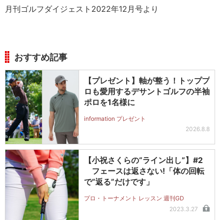
月刊ゴルフダイジェスト2022年12月号より
おすすめ記事
【プレゼント】軸が整う！トッププ
ロも愛用するデサントゴルフの半袖
ポロを1名様に
information プレゼント
2026.8.8
【小祝さくらの“ライン出し”】#2
フェースは返さない!「体の回転
で“返る”だけです」
プロ・トーナメント レッスン 週刊GD
2023.3.27