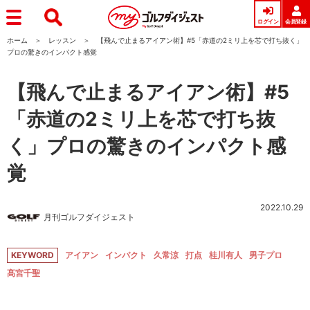
ログイン
会員登録
ホーム
レッスン
【飛んで止まるアイアン術】#5「赤道の2ミリ上を芯で打ち抜く」
プロの驚きのインパクト感覚
【飛んで止まるアイアン術】#5
「赤道の2ミリ上を芯で打ち抜
く」プロの驚きのインパクト感
覚
2022.10.29
月刊ゴルフダイジェスト
KEYWORD
アイアン
インパクト
久常涼
打点
桂川有人
男子プロ
髙宮千聖