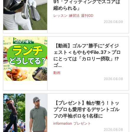
91「フィッティングでスコアは
縮められる」
レッスン
練習法
週刊GD
2026.08.09
【動画】ゴルフ“勝手に”ダイジ
ェスト＜もやもやFile.37＞プロ
にとっては「カロリー摂取」!?
ゴ…
動画
2026.08.08
【プレゼント】軸が整う！トッ
ププロも愛用するデサントゴル
フの半袖ポロを1名様に
information
プレゼント
2026.08.08