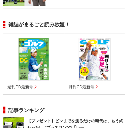
雑誌がまるごと読み放題！
週刊GD最新号
月刊GD最新号
記事ランキング
【プレゼント】ピンまでを測るだけの時代は、もう終
わった! “プラスワン”の「レー...