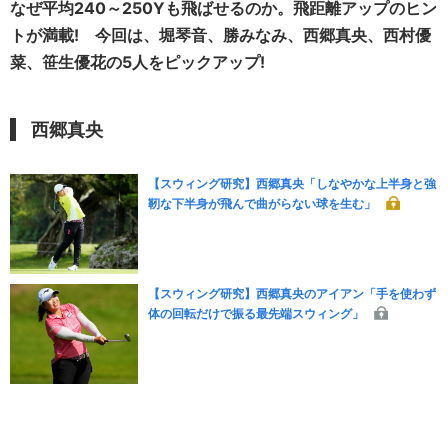
なぜ平均240～250Yも飛ばせるのか。飛距離アップのヒン
トが満載! 今回は、堀琴音、勝みなみ、西郷真央、西村優
菜、笹生優花の5人をピックアップ!
西郷真央
【スウィング研究】西郷真央「しなやかな上半身と強
靭な下半身が飛んで曲がらない球を生む」
【スウィング研究】西郷真央のアイアン「手を使わず
体の回転だけで振る最先端スウィング」