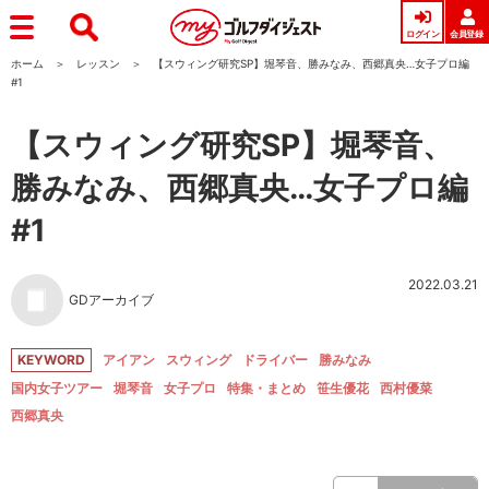
ログイン
会員登録
ホーム
レッスン
【スウィング研究SP】堀琴音、勝みなみ、西郷真央…女子プロ編
#1
【スウィング研究SP】堀琴音、
勝みなみ、西郷真央…女子プロ編
#1
2022.03.21
GDアーカイブ
KEYWORD
アイアン
スウィング
ドライバー
勝みなみ
国内女子ツアー
堀琴音
女子プロ
特集・まとめ
笹生優花
西村優菜
西郷真央