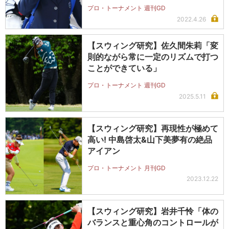
プロ・トーナメント 週刊GD
2022.4.26
【スウィング研究】佐久間朱莉「変
則的ながら常に一定のリズムで打つ
ことができている」
プロ・トーナメント 週刊GD
2025.5.11
【スウィング研究】再現性が極めて
高い! 中島啓太&山下美夢有の絶品
アイアン
プロ・トーナメント 月刊GD
2023.12.22
【スウィング研究】岩井千怜「体の
バランスと重心角のコントロールが