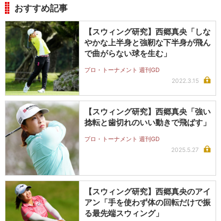
おすすめ記事
【スウィング研究】西郷真央「しな
やかな上半身と強靭な下半身が飛ん
で曲がらない球を生む」
プロ・トーナメント 週刊GD
2022.3.15
【スウィング研究】西郷真央「強い
捻転と歯切れのいい動きで飛ばす」
プロ・トーナメント 週刊GD
2025.5.27
【スウィング研究】西郷真央のアイ
アン「手を使わず体の回転だけで振
る最先端スウィング」