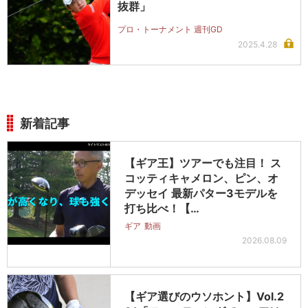
抜群」
プロ・トーナメント 週刊GD
2025.4.28
新着記事
【ギア王】ツアーでも注目！ ス
コッティキャメロン、ピン、オ
デッセイ 最新パター3モデルを
打ち比べ！【…
ギア
動画
2026.08.09
【ギア選びのウソホント】Vol.2