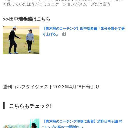
く保っていたほうがコミュニケーションがスムーズだと言う
>>田中瑞希編はこちら
【青木翔のコーチング】田中瑞希編「気分を乗せて盛
り上げる」
週刊ゴルフダイジェスト2023年4月18日号より
こちらもチェック!
【青木翔のコーチング現場に密着】渋野日向子編 #1
“トップの高さ”は関係ない