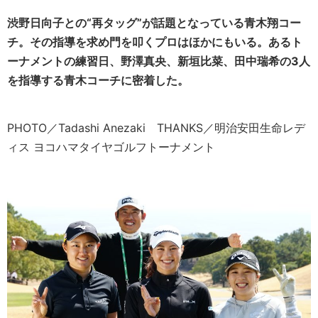
渋野日向子との“再タッグ”が話題となっている青木翔コー
チ。その指導を求め門を叩くプロはほかにもいる。あるト
ーナメントの練習日、野澤真央、新垣比菜、田中瑞希の3人
を指導する青木コーチに密着した。
PHOTO／Tadashi Anezaki THANKS／明治安田生命レデ
ィス ヨコハマタイヤゴルフトーナメント