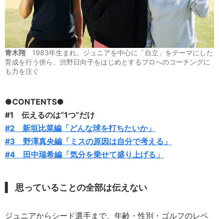
青木翔
1983年生まれ。ジュニアを中心に「自立」をテーマにした
育成を行う傍ら、渋野日向子をはじめとするプロへのコーチングに
も力を注ぐ
●CONTENTS●
#1 伝えるのは“1つ”だけ
#2 新垣比菜編「どんな球を打ちたいか」
#3 野澤真央編「ミスの原因は自分で考える」
#4 田中瑞希編「気分を乗せて盛り上げる」
思っていることの全部は伝えない
ジュニアからシード選手まで、年齢・性別・ゴルフのレベ