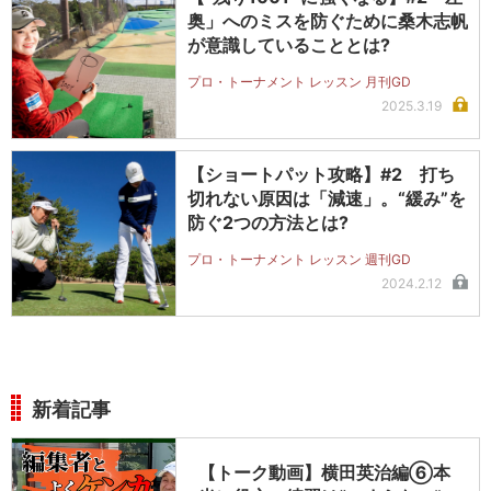
奥」へのミスを防ぐために桑木志帆
が意識していることとは?
プロ・トーナメント レッスン 月刊GD
2025.3.19
【ショートパット攻略】#2 打ち
切れない原因は「減速」。“緩み”を
防ぐ2つの方法とは?
プロ・トーナメント レッスン 週刊GD
2024.2.12
新着記事
【トーク動画】横田英治編⑥本