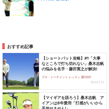
おすすめ記事
【ショートパット攻略】#1「大事
なところで打ち切れない」桑木志帆
の悩みを名手・藤田寛之が解決!
プロ・トーナメント レッスン 週刊GD
2024.2.12
【マイギアを語ろう】桑木志帆 ア
イアンは8年愛用「打感がいいから
手放せません!」