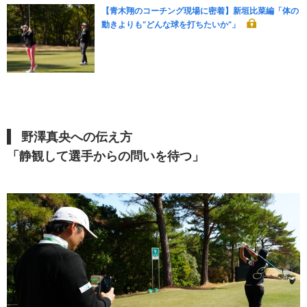
【青木翔のコーチング現場に密着】新垣比菜編「体の
動きよりも“どんな球を打ちたいか”」
野澤真央
への伝え方
「
静観して選手からの問いを待つ
」