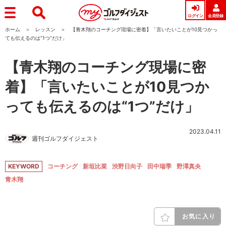
ログイン
会員登録
ホーム
レッスン
【青木翔のコーチング現場に密着】「言いたいことが10見つかっ
ても伝えるのは“1つ”だけ」
【青木翔のコーチング現場に密
着】「言いたいことが10見つか
っても伝えるのは“1つ”だけ」
2023.04.11
週刊ゴルフダイジェスト
KEYWORD
コーチング
新垣比菜
渋野日向子
田中瑞季
野澤真央
青木翔
お気に入り