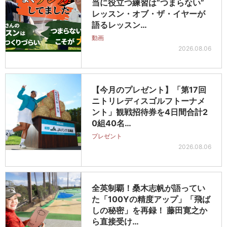
当に役立つ練習は“つまらない”
レッスン・オブ・ザ・イヤーが
語るレッスン…
動画
2026.08.06
【今月のプレゼント】「第17回
ニトリレディスゴルフトーナメ
ント」観戦招待券を4日間合計2
0組40名…
プレゼント
2026.08.06
全英制覇！桑木志帆が語ってい
た「100Yの精度アップ」「飛ば
しの秘密」を再録！ 藤田寛之か
ら直接受け…