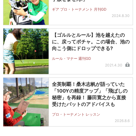
ギア プロ・トーナメント 月刊GD
2024.8.30
【ゴルルとルール】池を越えたの
に、戻ってポチャ。この場合、池の
向こう側にドロップできる?
ルール・マナー 週刊GD
2021.4.30
全英制覇！桑木志帆が語っていた
「100Yの精度アップ」「飛ばしの
秘密」を再録！ 藤田寛之から直接
受けたパットのアドバイスも
プロ・トーナメント レッスン
2026.8.6