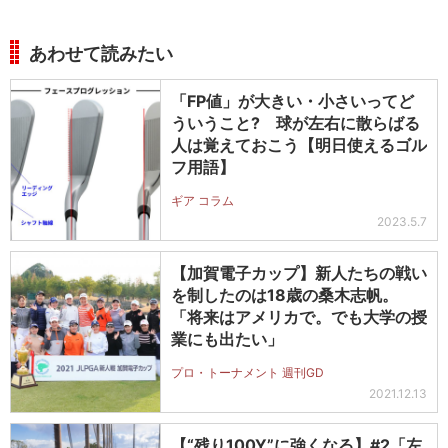
あわせて読みたい
「FP値」が大きい・小さいってど
ういうこと? 球が左右に散らばる
人は覚えておこう【明日使えるゴル
フ用語】
ギア コラム
2023.5.7
【加賀電子カップ】新人たちの戦い
を制したのは18歳の桑木志帆。
「将来はアメリカで。でも大学の授
業にも出たい」
プロ・トーナメント 週刊GD
2021.12.13
【“残り100Y”に強くなる】#2「左