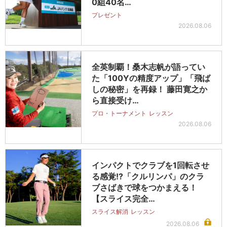
0組40名…
プレゼント
2026.08.06
全英制覇！桑木志帆が語ってい
た「100Yの精度アップ」「飛ば
しの秘密」を再録！ 藤田寛之か
ら直接受け…
プロ・トーナメント
レッスン
2026.08.06
インパクトでクラブを1回転させ
る感覚!?「クルリンパ」のクラ
ブさばきで球をつかまえる！
【スライス完全…
スライス解消
レッスン
2026.08.06