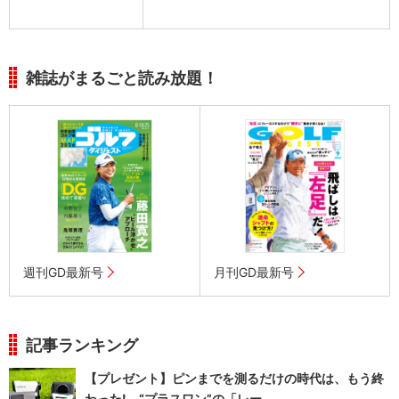
雑誌がまるごと読み放題！
週刊GD最新号
月刊GD最新号
記事ランキング
【プレゼント】ピンまでを測るだけの時代は、もう終
わった! “プラスワン”の「レー...