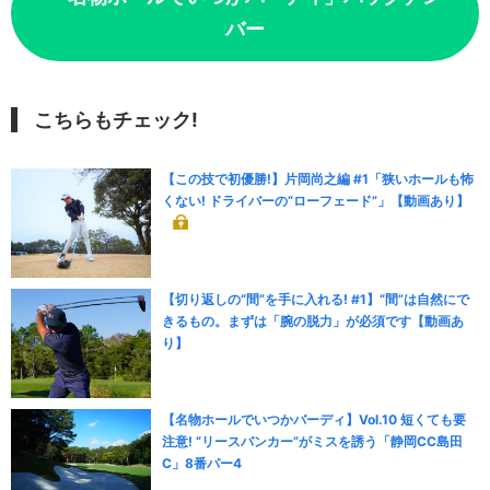
バー
こちらもチェック!
【この技で初優勝!】片岡尚之編 #1「狭いホールも怖
くない! ドライバーの“ローフェード”」【動画あり】
【切り返しの“間”を手に入れる! #1】“間”は自然にで
きるもの。まずは「腕の脱力」が必須です【動画あ
り】
【名物ホールでいつかバーディ】Vol.10 短くても要
注意! “リースバンカー”がミスを誘う「静岡CC島田
C」8番パー4