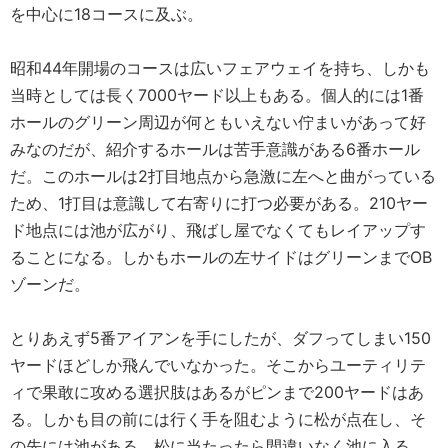
を中心に18コースに及ぶ。
昭和44年開場のコースは広いフェアウェイを持ち、しかも
当時としては長く7000ヤード以上もある。個人的には1番
ホールのグリーン周辺が何ともいえない佇まいがあって好
みなのだが、紹介するホールは苦手意識がある6番ホール
だ。このホールは2打目地点から急激に左へと曲がっている
ため、1打目は意識して右寄りに打つ必要がある。210ヤー
ド地点には池が広がり、飛ばし屋でなくてもレイアップす
ることになる。しかもホールの左サイドはグリーンまでOB
ゾーンだ。
とりあえず5番アイアンを手にしたが、ダフってしまい150
ヤードほどしか飛んでいなかった。そこからユーティリテ
ィで果敢に攻める選択肢はあるがピンまで200ヤードはあ
る。しかも目の前には行く手を阻むように松が点在し、そ
の先には池がある。松に当たったら間違いなく池に入る。