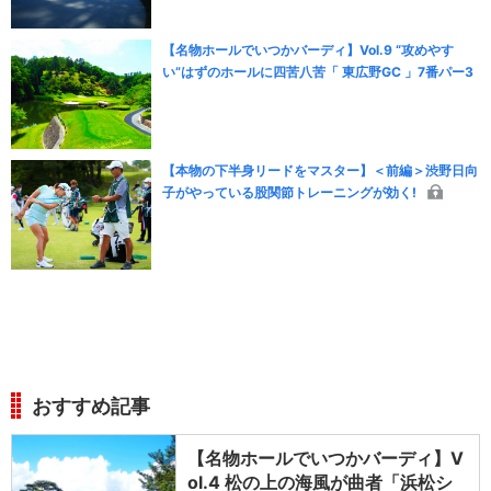
【名物ホールでいつかバーディ】Vol.9 “攻めやす
い”はずのホールに四苦八苦「 東広野GC 」7番パー3
【本物の下半身リードをマスター】＜前編＞渋野日向
子がやっている股関節トレーニングが効く!
おすすめ記事
【名物ホールでいつかバーディ】V
ol.4 松の上の海風が曲者「浜松シ