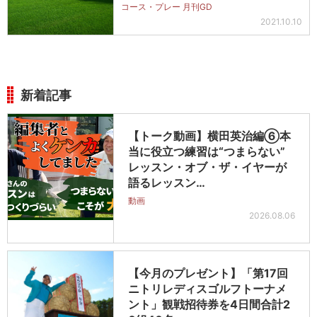
コース・プレー 月刊GD
2021.10.10
新着記事
【トーク動画】横田英治編⑥本
当に役立つ練習は“つまらない”
レッスン・オブ・ザ・イヤーが
語るレッスン…
動画
2026.08.06
【今月のプレゼント】「第17回
ニトリレディスゴルフトーナメ
ント」観戦招待券を4日間合計2