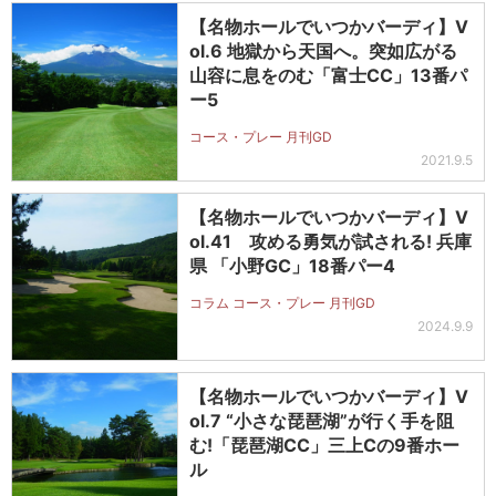
【名物ホールでいつかバーディ】V
ol.6 地獄から天国へ。突如広がる
山容に息をのむ「富士CC」13番パ
ー5
コース・プレー 月刊GD
2021.9.5
【名物ホールでいつかバーディ】V
ol.41 攻める勇気が試される! 兵庫
県 「小野GC」18番パー4
コラム コース・プレー 月刊GD
2024.9.9
【名物ホールでいつかバーディ】V
ol.7 “小さな琵琶湖”が行く手を阻
む!「琵琶湖CC」三上Cの9番ホー
ル