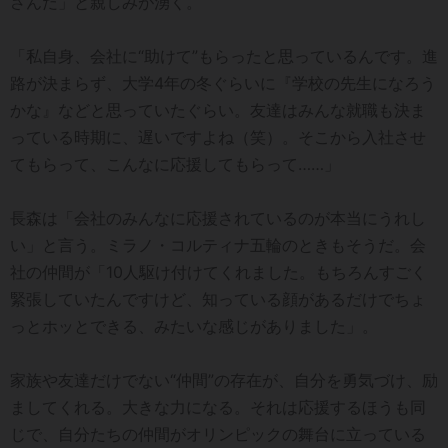
さんだ」と親しみが湧く。
「私自身、会社に“助けて”もらったと思っているんです。進
路が決まらず、大学4年の冬ぐらいに『学校の先生になろう
かな』などと思っていたぐらい。友達はみんな就職も決ま
っている時期に、遅いですよね（笑）。そこから入社させ
てもらって、こんなに応援してもらって……」
長森は「会社のみんなに応援されているのが本当にうれし
い」と言う。ミラノ・コルティナ五輪のときもそうだ。会
社の仲間が「10人駆け付けてくれました。もちろんすごく
緊張していたんですけど、知っている顔があるだけでちょ
っとホッとできる、みたいな感じがありました」。
家族や友達だけでない“仲間”の存在が、自分を勇気づけ、励
ましてくれる。大きな力になる。それは応援するほうも同
じで、自分たちの仲間がオリンピックの舞台に立っている