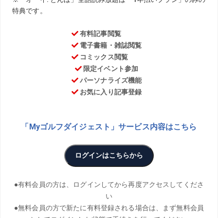
2月に行われたミラノ・コルティナ冬季五輪にショートトラ
ックの選手として出場した長森遥南。紹介されたプロフィ
ールで「ゴルフでプロテストを受験した経験がある」とい
う部分に驚いた人は多いだろう。スケートのこと、ゴルフ
のこと、仕事のこと、引き続き長森選手に話を聞いた。
PHOTO／Yujiro Kawatani、Naoki Nishimura、Getty
Images、シュゼット・ホールディングス