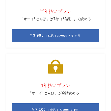
「自分の凡ミスです。距離計測器を使ってしまったんで
す。使用許可をされている大会も多かったので、その流れ
で使ってしまった。なんで事前に確認しなかったのか。本
当に凡ミス。ゴルフは大好きでイヤイヤやったことはない
とお話ししましたけれど、このときばかりはショック
で……。フェードアウトのような感じでゴルフから遠ざかり
ました」
ゴルフから遠ざかると、逆にプロテスト受験のために遠ざ
かっていたスピードスケートへの熱量が再び高まる。関西
学院大学へ進学すると2023年1月にユニバーシアード日本
代表、2025年2月にはアジア冬季競技大会日本代表となり
世界の舞台に。同4月に現在も所属するシュゼット・ホール
ディングスに入社。同社は菓子のブランド「アンリ・シャ
ルパンティエ」を展開しており、実は長森は同社で焼き菓