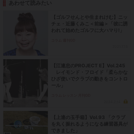
あわせて読みたい
【ゴルフせんとや生まれけむ】ニッ
チェ・近藤くみこ＜前編＞「彼に誘
われて始めたゴルフに大ハマり!」
コラム 週刊GD
2021.7.15
【江連忠のPROJECT E】Vol.245
レイモンド・フロイド「柔らかな
ひざ使いでクラブの動きをコントロ
ール」
コラム レッスン 月刊GD
2024.2.14
【上達の玉手箱】Vol.93 「クラブ
を丸く振れるようになる練習器具が
できました」