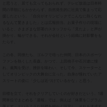
と思うと、居ても立ってもおられず、テレビ放送は日本時
間の早朝にもかかわらず、自然発生的に社員で集まって応
援したという。「自分がオリンピックでこんなに熱くなれ
るなんて驚きました」とは広報担当。お菓子作りの現場に
いると、さまざまな部署のスタッフから「見たよ」と声が
掛かり、輪ができる。それが会社という組織に好影響をも
たらす。
この冬、同僚たち、ゴルフで培った仲間、日本のスポーツ
ファンを熱くした長森。かつて、上田桃子や石川遼に憧
れ、薫陶を受け、挫折を味わい、そして今、スケーターと
してオリンピックの大舞台に立った。自身が憧れていたア
スリートの姿に「少しは近づけているかな」と思う。
目標を立て、それをクリアしていくのが好きだという。1週
間単位でまとめる「週報」では、例えば「体重を〇グラム
落とす」というような目標を細かく設定し、それを達成す