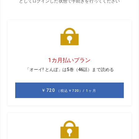
長森遥南
ながもり・はるな。2002年4月25日生まれ。兵庫県神戸
市出身。関西学院大学教育学部卒業後、株式会社シュゼット・ホー
ルディングス入社。ミラノ・コルティナ冬季五輪のショートトラッ
ク女子3000メートルリレー、女子1500メートルに出場。ゴルフで
は2018年に日本ジュニアゴルフ選手権出場、プロテスト受験の経験
もある
>>前編はこちら
【インタビュー】長森遥南＜前編＞「上田桃子プロの
姿を見て、プロゴルファーに憧れるようになりまし
た」