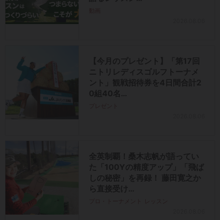
動画
2026.08.06
【今月のプレゼント】「第17回
ニトリレディスゴルフトーナメ
ント」観戦招待券を4日間合計2
0組40名…
プレゼント
2026.08.06
全英制覇！桑木志帆が語ってい
た「100Yの精度アップ」「飛ば
しの秘密」を再録！ 藤田寛之か
ら直接受け…
プロ・トーナメント
レッスン
2026.08.06