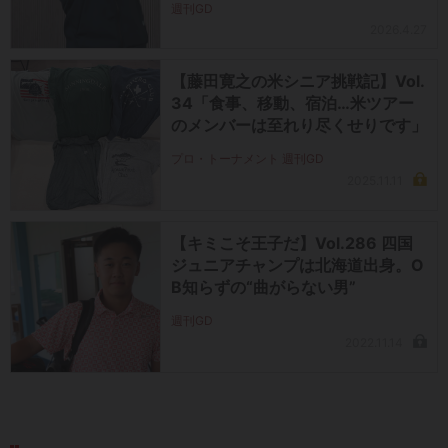
週刊GD
2026.4.27
【藤田寛之の米シニア挑戦記】Vol.
34「食事、移動、宿泊…米ツアー
のメンバーは至れり尽くせりです」
プロ・トーナメント 週刊GD
2025.11.11
【キミこそ王子だ】Vol.286 四国
ジュニアチャンプは北海道出身。O
B知らずの“曲がらない男”
週刊GD
2022.11.14