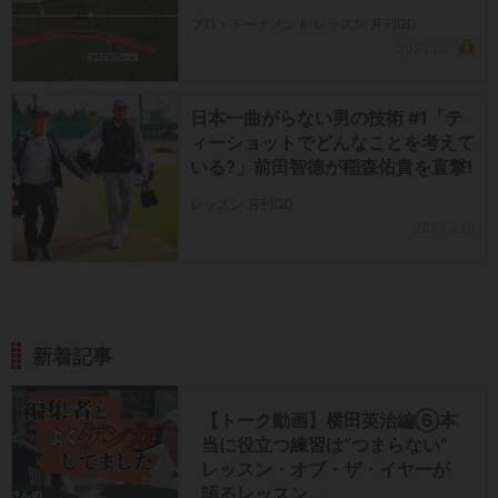
プロ・トーナメント レッスン 月刊GD
2022.1.2
日本一曲がらない男の技術 #1「テ
ィーショットでどんなことを考えて
いる?」前田智徳が稲森佑貴を直撃!
レッスン 月刊GD
2024.2.16
新着記事
【トーク動画】横田英治編⑥本
当に役立つ練習は“つまらない”
レッスン・オブ・ザ・イヤーが
語るレッスン…