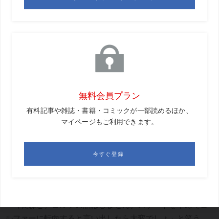
子「プティ・ガトー・アソルティ」製作を担当するパティ
シエでもある。
「今日もさっきまで生地を作っていました。これがすごく
体力を使うんです。マスクや白衣ですっかり姿が隠れてい
るからわからないけど、『実はみんなアスリートなので
は?』と思ってしまうくらい（笑）。あとは、常にやること
がたくさんあって、マルチタスク。脳がフル回転です」。
4〜6月はスケートのオフシーズンで、その期間は朝9時に
出社し、退社の17時40分まで菓子製作の真ん中にいる長森
だ。
「会社で仕事をしてみんなと一緒に汗を流し、その姿を見
てもらうのも大事なことだと思うんです」とは、同社の氷
上競技部の部長・堀田暁さん。実は大のゴルフ好きだが、
「（長森と）ゴルフの話はしません。スケートをやめてゴ
ルファーに転向すると言い出したら大変でしょ」と笑う、