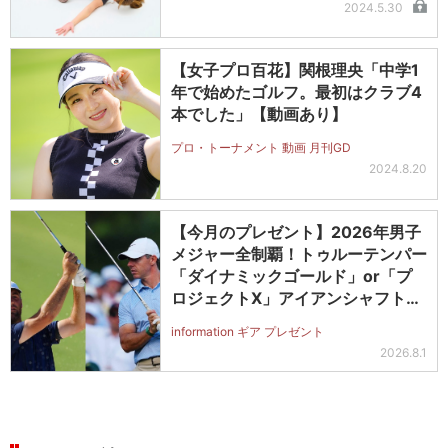
2024.5.30
【女子プロ百花】関根理央「中学1
年で始めたゴルフ。最初はクラブ4
本でした」【動画あり】
プロ・トーナメント 動画 月刊GD
2024.8.20
【今月のプレゼント】2026年男子
メジャー全制覇！トゥルーテンパー
「ダイナミックゴールド」or「プ
ロジェクトX」アイアンシャフト
（#5～#PW）＋ICONグリップセ
information ギア プレゼント
ットを抽選で2名に！
2026.8.1