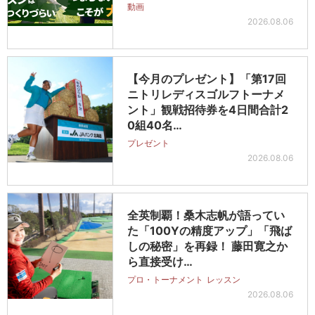
動画
2026.08.06
【今月のプレゼント】「第17回
ニトリレディスゴルフトーナメ
ント」観戦招待券を4日間合計2
0組40名…
プレゼント
2026.08.06
全英制覇！桑木志帆が語ってい
た「100Yの精度アップ」「飛ば
しの秘密」を再録！ 藤田寛之か
ら直接受け…
プロ・トーナメント
レッスン
2026.08.06