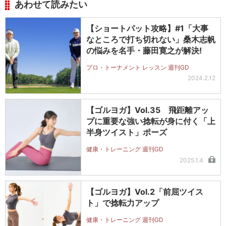
あわせて読みたい
【ショートパット攻略】#1「大事
なところで打ち切れない」桑木志帆
の悩みを名手・藤田寛之が解決!
プロ・トーナメント レッスン 週刊GD
2024.2.12
【ゴルヨガ】Vol.35 飛距離アッ
プに重要な強い捻転が身に付く「上
半身ツイスト」ポーズ
健康・トレーニング 週刊GD
2025.1.4
【ゴルヨガ】Vol.2「前屈ツイス
ト」で捻転力アップ
健康・トレーニング 週刊GD