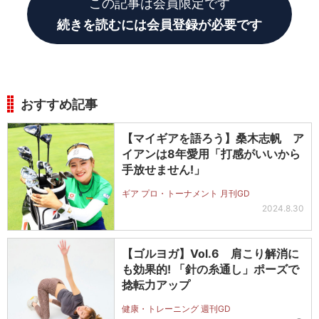
この記事は会員限定です
続きを読むには会員登録が必要です
おすすめ記事
【マイギアを語ろう】桑木志帆 ア
イアンは8年愛用「打感がいいから
手放せません!」
ギア プロ・トーナメント 月刊GD
2024.8.30
【ゴルヨガ】Vol.6 肩こり解消に
も効果的! 「針の糸通し」ポーズで
捻転力アップ
健康・トレーニング 週刊GD